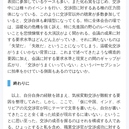
表団に参加しているケースも多い。また化石賞をはじめ、交渉
中には種々のイベントを行い、交渉団に対するある種の圧力団
体になっている。このように交渉官以外の聴衆が多数参加して
いると、交渉自体も劇場型になってくる。特に全体会合の場で
は、温暖化の危機を強く訴え、特に先進国の野心のレベルが低
いことを悲憤慷慨する大演説がよく聞かれる。会議の成果に対
する要求水準はどんどん上がっていき、それに満たないものは
「失望だ」「失敗だ」ということになってしまう。温暖化交渉
がうまくいかない背景には、これまで述べてきたような構造的
要因に加え、会議に対する要求水準と現実との間のギャップが
広がり、「交渉がうまくいっていない」というパーセプション
に拍車をかけている側面もあるのではないか。
終わりに
以上、自分自身の経験を踏まえ、気候変動交渉が難航する要
因を整理してみた。しかし、ここで、「仮に中国、インド、ボ
リビアの元交渉官が同じテーマで文章を書いたら、自分が書い
てきたことと全く違った絵姿が現出するに違いない」というこ
とに思い至った。交渉の成否を握るのはそれを構成する人であ
る。ひょっとすると私を含め、職業交渉官が交渉成功に対する