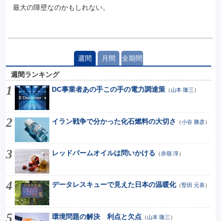
最大の障壁なのかもしれない。
週間
月間
全期間
週間ランキング
DC事業者あの手この手の電力調達策
（
山本 隆三
）
イラン戦争で分かった化石燃料の大切さ
（
小谷 勝彦
）
レッドパームオイルは問いかける
（
赤嶺 淳
）
データレスキューで見えた日本の温暖化
（
堅田 元喜
）
環境問題の解決 利点と欠点
（
山本 隆三
）