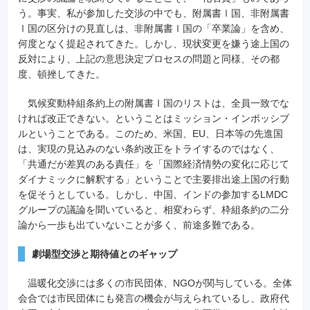
う。事実、私が参加した交渉の中でも、附属書Ⅰ国、非附属書
Ⅰ国の区分けの見直しは、非附属書Ⅰ国の「卒業論」を含め、
何度となく提起されてきた。しかし、現状変更を嫌う途上国の
反対により、上記の意思決定プロセスの問題と同様、その都
度、頓挫してきた。
気候変動枠組条約上の附属書Ⅰ国のリストは、全員一致でな
ければ改正できない。ということはミッション・インポッシブ
ルということである。このため、米国、EU、日本等の先進国
は、実現の見込みのない条約改正をトライするのではなく、
「共通だが差異のある責任」を「国際経済情勢の変化に応じて
ダイナミックに解釈する」ということで主要排出途上国の行動
を促そうとしている。しかし、中国、インドの参加するLMDC
グループの議論を聞いていると、相変わらず、枠組条約の二分
論から一歩も出ていないことが多く、前途多難である。
劇場型交渉と期待値とのギャップ
温暖化交渉には多くの市民団体、NGOが関与している。全体
会合では市民団体にも発言の機会が与えられているし、政府代