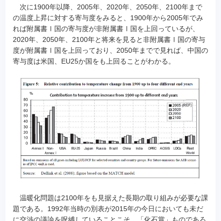
次に1900年以降、2005年、2020年、2050年、2100年まで
の温度上昇に対する寄与度をみると、1900年から2005年でみ
れば附属書Ⅰ国の寄与度が非附属書Ⅰ国を上回っているが、
2020年、2050年、2100年と将来を見ると非附属書Ⅰ国の寄与
度が附属書Ⅰ国を上回っており、2050年までで見れば、中国の
寄与度は米国、EU25か国をも上回ることがわかる。
温暖化問題は2100年をも見据えた長期の取り組みが必要な課
題である。1992年当時の別表が2015年の今日においても未だ
に交渉の議論を呪縛していることこそ、「化石賞」ものであろ