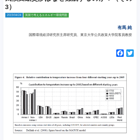
3）
2015/04/24
英国で考えるエネルギー環境問題
有馬 純
国際環境経済研究所主席研究員、東京大学公共政策大学院客員教授
F
T
a
w
c
i
e
t
b
t
o
e
o
r
k