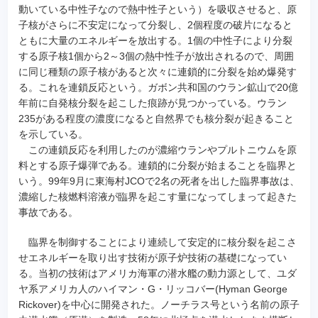
動いている中性子なので熱中性子という）を吸収させると、原
子核がさらに不安定になって分裂し、2個程度の破片になると
ともに大量のエネルギーを放出する。1個の中性子により分裂
する原子核1個から2～3個の熱中性子が放出されるので、周囲
に同じ種類の原子核があると次々に連鎖的に分裂を始め爆発す
る。これを連鎖反応という。ガボン共和国のウラン鉱山で20億
年前に自発核分裂を起こした痕跡が見つかっている。ウラン
235がある程度の濃度になると自然界でも核分裂が起きること
を示している。
この連鎖反応を利用したのが濃縮ウランやプルトニウムを原
料とする原子爆弾である。連鎖的に分裂が始まることを臨界と
いう。99年9月に東海村JCOで2名の死者を出した臨界事故は、
濃縮した核燃料溶液が臨界を起こす量になってしまって起きた
事故である。
臨界を制御することにより連続して安定的に核分裂を起こさ
せエネルギーを取り出す技術が原子炉技術の基礎になってい
る。当初の技術はアメリカ海軍の潜水艦の動力源として、ユダ
ヤ系アメリカ人のハイマン・G・リッコバー(Hyman George
Rickover)を中心に開発された。ノーチラス号という名前の原子