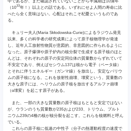
中であるが、まだ確認されていないことから半減期は10溝年
33
（10
年！）以上との話である。いずれにせよ人間の寿命に比
べたら全く意味はない。心配はそれこそ杞憂というものであ
る。
キュリー夫人(Maria Skłodowska-Curie)によるラジウム発見
以来、多くの科学者の研究成果によって原子核物理学が発達
し、近年人工放射性物質が意図的、非意図的に作られるように
なった。原子爆弾や原子炉内の核分裂で生成する原子核のほと
んどは、それぞれの原子の安定同位体の質量数からずれていて
不安定であり、例えばセシウム137は核から電子（ベータ線）
とそれに伴うエネルギー（ガンマ線）を放出し、安定なバリウ
ムの原子核になる。これを放射性崩壊、壊変という。質量数の
大きな原子には、ヘリウムの原子核を放出するアルファ崩壊
（α壊変）を起こす原子がある。
また、一部の大きな質量数の原子核はもともと安定ではない
が、ウランのうち質量数が235および233、トリウム、プルト
ニウム239の4種の核が核分裂を起こす。これらを核燃料と呼ん
でいる。
これらの原子核に低速の中性子（分子の熱運動程度の速度で