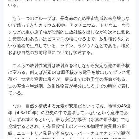
いる。
もう一つのグループは、長寿命のため宇宙創成以来崩壊しな
いで残ってきたカリウム40や、アクチニウム、トリウム、ウラ
ンなどの重い原子核が段階的に放射線を出しながら次々に変化
し安定な鉛あるいはビスマスの核になるまで、放射壊変系列と
いう過程で生成している、ラドン、ラジウムなどである。壊変
および自然の放射線量については後述する。
これらの放射性物質は放射線を出しながら安定な他の原子核
に変わる。例えば炭素14は原子核から電子を放出してプラス電
荷が一つ増え窒素に戻るが、戻るまでに数千年の寿命がある。
この寿命を半減期、放射性物質が半分になるまでの時間で表し
ている。
なお、自然を構成する元素が安定だといっても、地球の46億
9
年（4.6×10
年）の歴史の中で崩壊していないという意味であ
りいずれ壊れるという。最も安定な陽子（水素の原子核）でも
崩壊するとされ、小柴昌俊博士のノーベル物理学賞受賞の業
績、ニュートリノ発見で有名なスーパー・カミオカンデで観測