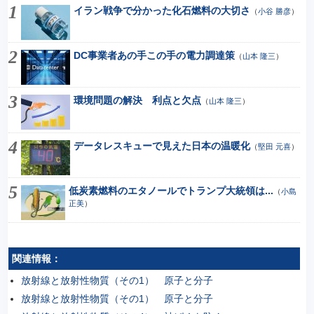
イラン戦争で分かった化石燃料の大切さ
（
小谷 勝彦
）
DC事業者あの手この手の電力調達策
（
山本 隆三
）
環境問題の解決 利点と欠点
（
山本 隆三
）
データレスキューで見えた日本の温暖化
（
堅田 元喜
）
低炭素燃料のエタノールでトランプ大統領は...
（
小島
正美
）
関連情報：
放射線と放射性物質（その1） 原子と分子
放射線と放射性物質（その1） 原子と分子