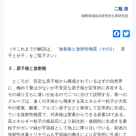
二瓶 啓
国際環境経済研究所主席研究員
F
T
a
w
c
i
（※これまでの解説は、「
放射線と放射性物質（その1） 原
e
t
子と分子
」をご覧下さい）
b
t
３．原子核と放射能
o
e
o
r
ところが、安定な原子核から構成されているはずの自然界
k
に、極めて量は少ないが不安定な原子核が定常的に存在する。
その成り立ちに違いがあるので二つに分けて説明する。第一の
グループは、遠くの天体から飛来する高エネルギー粒子が大気
中の窒素、酸素、アルゴン原子などと衝突して定常的に生成し
ている放射性物質で、代表格は窒素からできる炭素14である。
高エネルギー粒子の核反応により副次的・連鎖的に生成する素
粒子やガンマ線が宇宙線として地上に降り注いでいる。前述の
放射性水素トリチウムも宇宙線の働きにより定常的に生成して