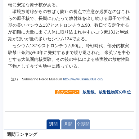
端に安定な原子核がある。
環境放射線からの被ばく防止の視点で注意が必要なのはこれ
らの原子核で、長期にわたって放射線を出し続ける原子で半減
期の長いセシウム137とストロンチウム90、数日で安定化する
が初期に大量に出て人体に取り込まれやすいヨウ素131と半減
期が短いが量の多いセシウム134である。
セシウム137やストロンチウム90は、冷戦時代、部分的核実
験禁止条約が63年に発効するまで繰り返された、米英ソを中心
とする大気圏内核実験、その後の中仏による核実験の放射性降
下物として今でも地中に残っている。
注1）
Submarine Force Museum
http://www.ussnautilus.org/
次のページ:
放射線、放射性物質の単位
週間
月間
全期間
週間ランキング