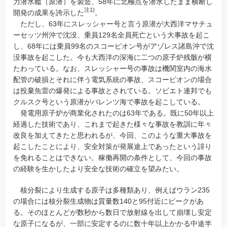
力潜水艦（原潜）を製造、58年に北極点を潜水したまま横断し
注1)
開発の成果を誇示した
。
ただし、63年にスレッシャー号と言う原潜が大西洋マサチュ
ーセッツ州沖で沈没、乗員129名全員死亡という大事故を起こ
し、68年には乗員99名のスコーピオン号がアゾレス諸島沖で沈
没事故を起こした。今も大西洋の深海に二つの原子炉残骸が横
たわっている。なお、スレッシャー号の事故は機関室内の海水
配管の破損とそれに伴う電気系統の事故、スコーピオンの場合
は投棄魚雷の爆発による事故とされている。ソビエト連邦でも
クルスク号という原潜がバレンツ海で事故を起こしている。
発電用原子炉が商業化されたのは63年である。既に50年以上
経過した技術であり、これまで起きた様々な事故を教訓に年々
改良を加えてきたと思われるが、今回、このような重大事故を
起こしたことにより、安全対策が発展途上であったという誹り
を免れることはできない。稼働再開の条件として、今回の事故
の経験を生かしたより安全な技術の確立を望みたい。
核分裂により生成する原子は多種類あり、例えばウラン235
の場合には核分裂生成物は質量数140と95付近にピークがあ
る。そのほとんどが数秒から数日で放射線を出して崩壊し安定
な原子になるが、一部に安定するのに数十年以上かかる中途半