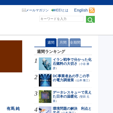
English
メールマガジン
IEEIとは
週間
月間
全期間
週間ランキング
イラン戦争で分かった化
石燃料の大切さ
（
小谷 勝
彦
）
DC事業者あの手この手
の電力調達策
（
山本 隆三
）
データレスキューで見え
た日本の温暖化
（
堅田 元
喜
）
有馬 純
環境問題の解決 利点と
欠点
（
山本 隆三
）