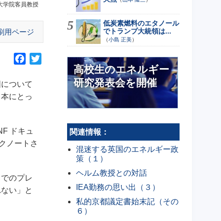
大学院客員教授
低炭素燃料のエタノール
でトランプ大統領は...
刷用ページ
（
小島 正美
）
F
T
高校生のエネルギー
a
w
研究発表会を開催
c
i
国について
e
t
日本にとっ
b
t
o
e
o
r
F ドキュ
関連情報：
k
ークノートさ
混迷する英国のエネルギー政
策（１）
ヘルム教授との対話
までのプレ
IEA勤務の思い出（３）
れない」と
私的京都議定書始末記（その
６）