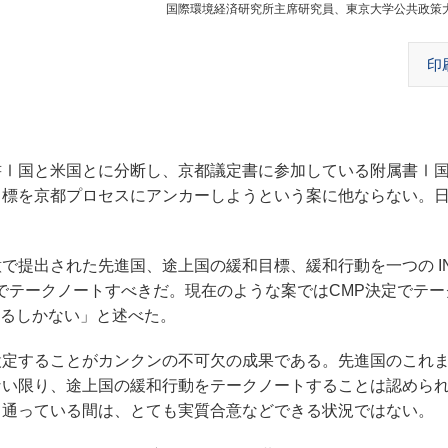
国際環境経済研究所主席研究員、東京大学公共政策
印
Ⅰ国と米国とに分断し、京都議定書に参加している附属書Ⅰ
期目標を京都プロセスにアンカーしようという案に他ならない。
提出された先進国、途上国の緩和目標、緩和行動を一つの IN
方でテークノートすべきだ。現在のような案ではCMP決定でテ
除するしかない」と述べた。
定することがカンクンの不可欠の成果である。先進国のこれ
ない限り、途上国の緩和行動をテークノートすることは認めら
り通っている間は、とても実質合意などできる状況ではない。