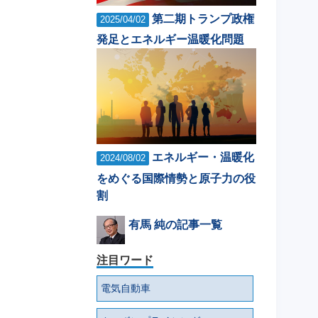
第二期トランプ政権
2025/04/02
発足とエネルギー温暖化問題
エネルギー・温暖化
2024/08/02
をめぐる国際情勢と原子力の役
割
有馬 純の記事一覧
注目ワード
電気自動車