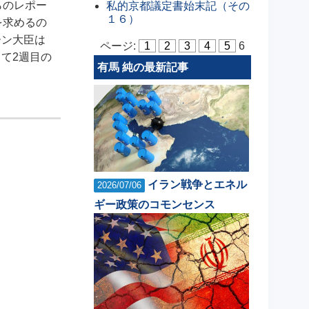
らのレポー
私的京都議定書始末記（その
１６）
を求めるの
ーン大臣は
ページ:
1
2
3
4
5
6
て2週目の
有馬 純の最新記事
イラン戦争とエネル
2026/07/06
ギー政策のコモンセンス