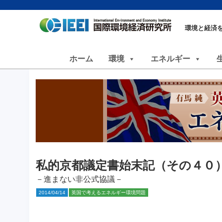
環境と経済
ホーム
環境
エネルギー
私的京都議定書始末記（その４０
－進まない非公式協議－
2014/04/14
英国で考えるエネルギー環境問題