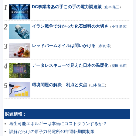
DC事業者あの手この手の電力調達策
（
山本 隆三
）
イラン戦争で分かった化石燃料の大切さ
（
小谷 勝彦
）
レッドパームオイルは問いかける
（
赤嶺 淳
）
データレスキューで見えた日本の温暖化
（
堅田 元喜
）
環境問題の解決 利点と欠点
（
山本 隆三
）
関連情報：
再生可能エネルギーは本当にコストダウンするか？
誤解だらけの原子力発電所40年運転期間制限