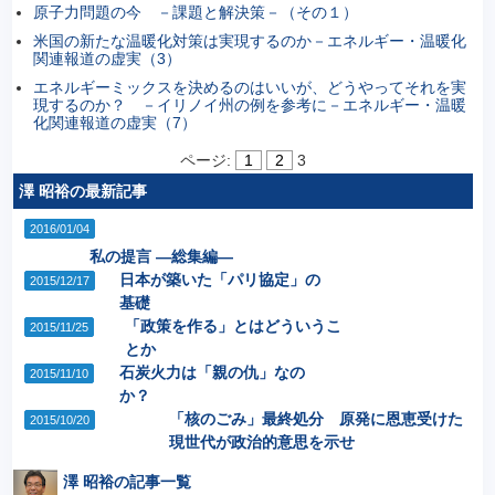
原子力問題の今 －課題と解決策－（その１）
米国の新たな温暖化対策は実現するのか－エネルギー・温暖化
関連報道の虚実（3）
エネルギーミックスを決めるのはいいが、どうやってそれを実
現するのか？ －イリノイ州の例を参考に－エネルギー・温暖
化関連報道の虚実（7）
ページ:
1
2
3
澤 昭裕の最新記事
2016/01/04
私の提言 ―総集編―
日本が築いた「パリ協定」の
2015/12/17
基礎
「政策を作る」とはどういうこ
2015/11/25
とか
石炭火力は「親の仇」なの
2015/11/10
か？
「核のごみ」最終処分 原発に恩恵受けた
2015/10/20
現世代が政治的意思を示せ
澤 昭裕の記事一覧