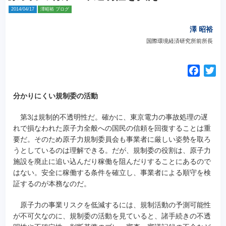
2014/04/17
澤昭裕 ブログ
澤 昭裕
国際環境経済研究所前所長
F
T
a
w
c
i
分かりにくい規制委の活動
e
t
第3は規制的不透明性だ。確かに、東京電力の事故処理の遅
b
t
れで損なわれた原子力全般への国民の信頼を回復することは重
o
e
要だ。そのため原子力規制委員会も事業者に厳しい姿勢を取ろ
o
r
うとしているのは理解できる。だが、規制委の役割は、原子力
k
施設を廃止に追い込んだり稼働を阻んだりすることにあるので
はない。安全に稼働する条件を確立し、事業者による順守を検
証するのが本務なのだ。
原子力の事業リスクを低減するには、規制活動の予測可能性
が不可欠なのに、規制委の活動を見ていると、諸手続きの不透