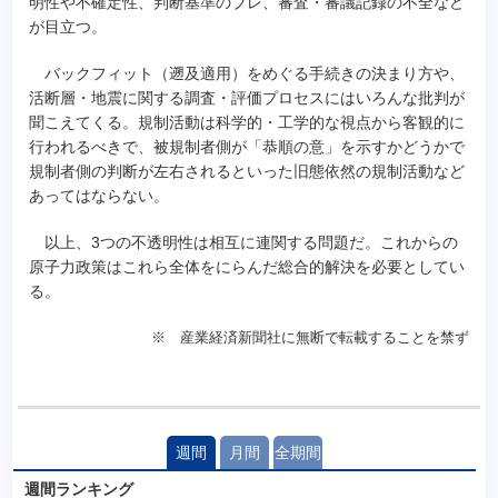
明性や不確定性、判断基準のブレ、審査・審議記録の不全など
が目立つ。
バックフィット（遡及適用）をめぐる手続きの決まり方や、
活断層・地震に関する調査・評価プロセスにはいろんな批判が
聞こえてくる。規制活動は科学的・工学的な視点から客観的に
行われるべきで、被規制者側が「恭順の意」を示すかどうかで
規制者側の判断が左右されるといった旧態依然の規制活動など
あってはならない。
以上、3つの不透明性は相互に連関する問題だ。これからの
原子力政策はこれら全体をにらんだ総合的解決を必要としてい
る。
※ 産業経済新聞社に無断で転載することを禁ず
週間
月間
全期間
週間ランキング