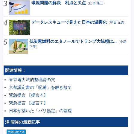
環境問題の解決 利点と欠点
（
山本 隆三
）
データレスキューで見えた日本の温暖化
（
堅田 元喜
）
低炭素燃料のエタノールでトランプ大統領は...
（
小島
正美
）
関連情報：
東京電力法的整理論の穴
京都議定書の「呪縛」を解き放て
緊急提言 【提言４】
緊急提言 【提言７】
日本が築いた「パリ協定」の基礎
澤 昭裕の最新記事
2016/01/04