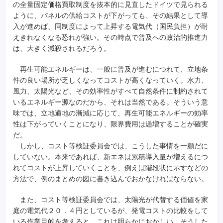
の全量固定価格買取制度を抜本的に見直したドイツで見られる
ように、パネルの供給コストが下がっても、その結果として導
入が進めば、同制度によって上昇する電気代（国民負担）が耐
えきれなくなる恐れが強い。その時点で普及への政治的推進力
は、大きく減殺されるだろう。
再生可能エネルギーは、一般に普及が進むにつれて、立地条
件の良い場所が乏しくなってコストが高くなっていく。水力、
風力、太陽光など、その効率性がすべて自然条件に制約されて
いるエネルギー源なのだから、それは当然である。そういう意
味では、立地適地の漸減に応じて、再生可能エネルギーの効率
性は下がっていくことになり、限界費用は逓増することが確実
だ。
しかし、コスト等検証委員会では、こうした事情を一顧だに
していない。本来であれば、新エネは累積導入量が増えるにつ
れてコストが上昇していくことを、例えば階段状に示すなどの
方法で、例のまとめの図に書き込んでおかなければならない。
また、コスト等検証委員会では、太陽光が代替する価値を家
庭の電気代２０．４円としているが、発電コストの比較をして
いる作業目的を考えると、これは明らかにおかしい。そうした