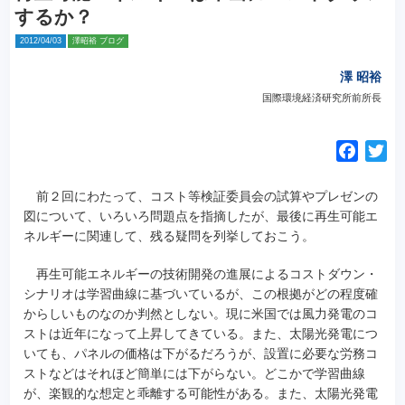
するか？
2012/04/03
澤昭裕 ブログ
澤 昭裕
国際環境経済研究所前所長
F
T
a
w
c
i
前２回にわたって、コスト等検証委員会の試算やプレゼンの
e
t
図について、いろいろ問題点を指摘したが、最後に再生可能エ
ネルギーに関連して、残る疑問を列挙しておこう。
b
t
o
e
再生可能エネルギーの技術開発の進展によるコストダウン・
o
r
シナリオは学習曲線に基づいているが、この根拠がどの程度確
k
からしいものなのか判然としない。現に米国では風力発電のコ
ストは近年になって上昇してきている。
また、太陽光発電につ
いても、パネルの価格は下がるだろうが、設置に必要な労務コ
ストなどはそれほど簡単には下がらない。どこかで学習曲線
が、楽観的な想定と乖離する可能性がある。また、太陽光発電