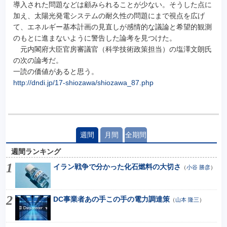
導入された問題などは顧みられることが少ない。そうした点に
加え、太陽光発電システムの耐久性の問題にまで視点を広げ
て、エネルギー基本計画の見直しが感情的な議論と希望的観測
のもとに進まないように警告した論考を見つけた。
元内閣府大臣官房審議官（科学技術政策担当）の塩澤文朗氏
の次の論考だ。
一読の価値があると思う。
http://dndi.jp/17-shiozawa/shiozawa_87.php
週間
月間
全期間
週間ランキング
イラン戦争で分かった化石燃料の大切さ
（
小谷 勝彦
）
DC事業者あの手この手の電力調達策
（
山本 隆三
）