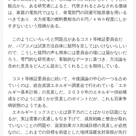
観点から、ある研究者によると、代替されるとみなされる価値
は、家庭の電気代ではなく、発電部門の回避可能原価を用いる
べきであり、火力発電の燃料費相当の６円／ｋＷｈ程度にしか
すぎないという指摘がある。
このようにいろいろと問題点があるコスト等検証委員会だ
が、パブコメは試算方法自体に疑問を呈してはいけないらしい
ので、こうした疑問の声も簡単には委員会の場には届かないだ
ろう。専門的な研究者が、客観的なデータに基づき、方法論を
含めた意見をどんどん提出してくれることを期待している。
コスト等検証委員会に続いて、今後議論の中心の一つを占め
ていくのは、総合資源エネルギー調査会で行われている「エネ
ルギー基本計画」の見直しだ。２０３０年のエネルギー供給構
成をどのように描くかが見直しのポイントだが、これも百家争
鳴状態のようである。
エネルギーミックスといえば原子力のことばかりが話題にな
るが、実は需要の見通しを引き下げて、成長戦略と整合が取れ
ていないことの問題や、温室効果ガス削減目標の見直しが必然
なのに、これまでの目標を前提とした地球温暖化対策税が先行