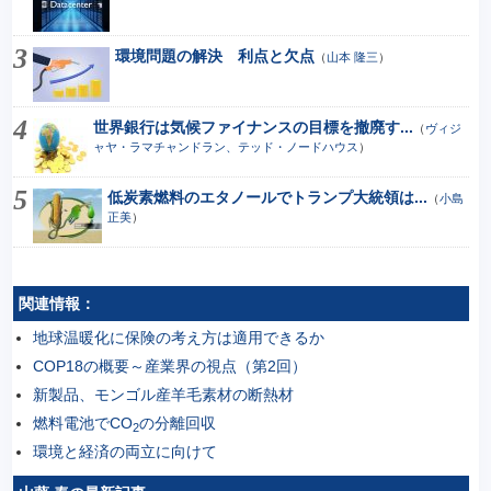
環境問題の解決 利点と欠点
（
山本 隆三
）
世界銀行は気候ファイナンスの目標を撤廃す...
（
ヴィジ
ャヤ・ラマチャンドラン、テッド・ノードハウス
）
低炭素燃料のエタノールでトランプ大統領は...
（
小島
正美
）
関連情報：
地球温暖化に保険の考え方は適用できるか
COP18の概要～産業界の視点（第2回）
新製品、モンゴル産羊毛素材の断熱材
燃料電池でCO
の分離回収
2
環境と経済の両立に向けて