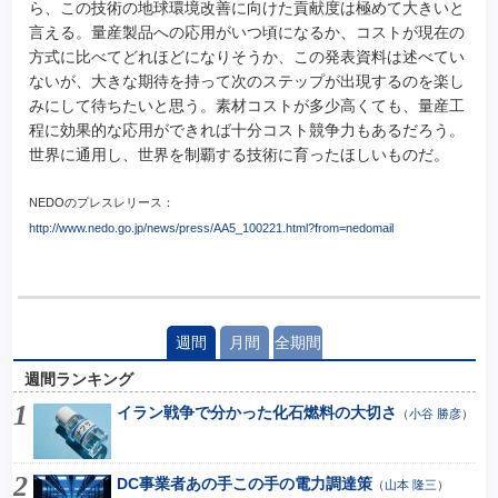
ら、この技術の地球環境改善に向けた貢献度は極めて大きいと
言える。量産製品への応用がいつ頃になるか、コストが現在の
方式に比べてどれほどになりそうか、この発表資料は述べてい
ないが、大きな期待を持って次のステップが出現するのを楽し
みにして待ちたいと思う。素材コストが多少高くても、量産工
程に効果的な応用ができれば十分コスト競争力もあるだろう。
世界に通用し、世界を制覇する技術に育ったほしいものだ。
NEDOのプレスレリース：
http://www.nedo.go.jp/news/press/AA5_100221.html?from=nedomail
週間
月間
全期間
週間ランキング
イラン戦争で分かった化石燃料の大切さ
（
小谷 勝彦
）
DC事業者あの手この手の電力調達策
（
山本 隆三
）