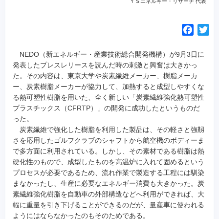
ＹＳエネルギー・リサーチ 代表
F
T
a
w
c
i
NEDO（新エネルギー・産業技術総合開発機構）が9月3日に
e
t
発表したプレスレリースを読んだ時の刺激と興奮は大きかっ
た。その内容は、東京大学や炭素繊維メーカー、樹脂メーカ
b
t
ー、炭素樹脂メーカーが協力して、加熱すると成型しやすくな
o
e
る熱可塑性樹脂を用いた、全く新しい「炭素繊維強化熱可塑性
o
r
プラスチックス（CFRTP）」の開発に成功したというものだ
k
った。
炭素繊維で強化した樹脂を利用した製品は、その軽さと強靱
さを応用したゴルフクラブのシャフトから航空機のボディーま
で多方面に利用されている。しかし、その素材である樹脂は熱
硬化性のもので、成型したものを高温炉に入れて固めるという
プロセスが必要であるため、流れ作業で製造する工程には馴染
まなかったし、生産に必要なエネルギー消費も大きかった。炭
素繊維強化樹脂を自動車の外部構造などへ利用ができれば、大
幅に重量を引き下げることができるのだが、量産車に使われる
ようにはならなかったのもそのためである。