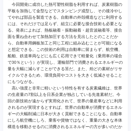
今回開発に成功した熱可塑性樹脂を利用すれば、炭素樹脂の
平板を加熱して金型などでスタンピング成型し、その後冷やし
てやれば部品を製造できる。自動車の外殻構造などに利用する
には、それだけでは足らず、組立に必要な接合技術も必要とな
る。発表によれば、熱板融着・振動融着・超音波融着等、接合
面を重ね合わせて加熱加圧する方法を見出したとのことだか
ら、自動車用鋼板加工と同じ工程に組み込むことが可能になる
と想定できる。この技術の利用は自動車に留まらず、航空機、
船舶、鉄道車両などにも広く応用できて軽量化（乗用車の場合
で30％という）が実現し、運輸部門で消費されるエネルギーの
量を大幅に減らすことができる筈だ。また、殆どの素材がリサ
イクルできるため、環境負荷やコストを大きく低減させること
にもつながる。
高い強度と非常に軽いという特性を有する炭素繊維は、世界
の生産量の7割以上を日系企業が独占している先進素材だ。今
回の新技術が遠からず実用化されて、世界の量産車などに利用
されるのが実現するとすれば、世界の自動車が消費するエネル
ギーの大幅削減に日本が大きく貢献できることになる。自動車
にしろ航空機にしろ、乗客や貨物ではなく、重量の大きな本体
構造を移動させるのに消費されるエネルギーの方が多いのだか