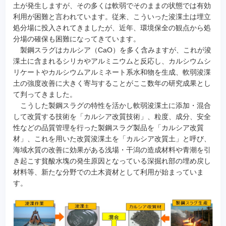
土が発生しますが、その多くは軟弱でそのままの状態では有効
利用が困難と言われています。従来、こういった浚渫土は埋立
処分場に投入されてきましたが、近年、環境保全の観点から処
分場の確保も困難になってきています。
製鋼スラグはカルシア（CaO）を多く含みますが、これが浚
渫土に含まれるシリカやアルミニウムと反応し、カルシウムシ
リケートやカルシウムアルミネート系水和物を生成、軟弱浚渫
土の強度改善に大きく寄与することがここ数年の研究成果とし
て判ってきました。
こうした製鋼スラグの特性を活かし軟弱浚渫土に添加・混合
して改質する技術を「カルシア改質技術」、粒度、成分、安全
性などの品質管理を行った製鋼スラグ製品を「カルシア改質
材」、これを用いた改質浚渫土を「カルシア改質土」と呼び、
海域水質の改善に効果がある浅場・干潟の造成材料や青潮を引
き起こす貧酸水塊の発生原因となっている深掘れ部の埋め戻し
材料等、新たな分野での土木資材として利用が始まっていま
す。