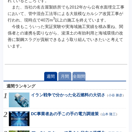
れているところです。
また、当社の名古屋製鉄所でも2012年から公有水面埋立工事
において、管中混合工法等による大規模なカルシア改質工事が
3
行われ、現時点で40万m
以上の施工を終えています。
今後もこういった実証実験や実海域施工実績を積み重ね、関
係者との連携を図りながら、浚渫土の有効利用と海域環境の改
善に製鋼スラグが貢献できるよう取り組んでいきたいと考えて
います。
週間
月間
全期間
週間ランキング
イラン戦争で分かった化石燃料の大切さ
（
小谷 勝彦
）
DC事業者あの手この手の電力調達策
（
山本 隆三
）