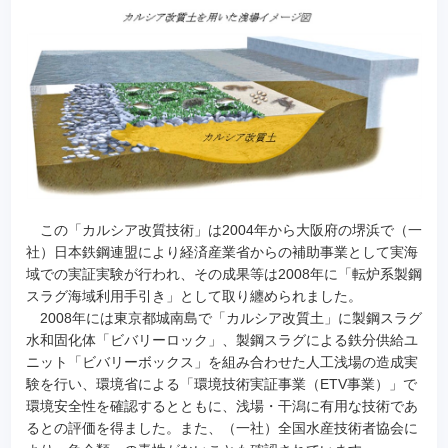
この「カルシア改質技術」は2004年から大阪府の堺浜で（一
社）日本鉄鋼連盟により経済産業省からの補助事業として実海
域での実証実験が行われ、その成果等は2008年に「転炉系製鋼
スラグ海域利用手引き」として取り纏められました。
2008年には東京都城南島で「カルシア改質土」に製鋼スラグ
水和固化体「ビバリーロック」、製鋼スラグによる鉄分供給ユ
ニット「ビバリーボックス」を組み合わせた人工浅場の造成実
験を行い、環境省による「環境技術実証事業（ETV事業）」で
環境安全性を確認するとともに、浅場・干潟に有用な技術であ
るとの評価を得ました。また、（一社）全国水産技術者協会に