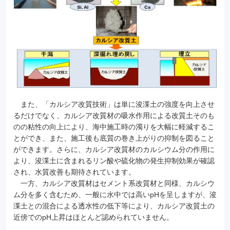
また、「カルシア改質技術」は単に浚渫土の強度を向上させ
るだけでなく、カルシア改質材の吸水作用による改質土そのも
のの粘性の向上により、海中施工時の濁りを大幅に軽減するこ
とができ、また、施工後も底質の巻き上がりの抑制を図ること
ができます。さらに、カルシア改質材のカルシウム分の作用に
より、浚渫土に含まれるリン酸や硫化物の発生抑制効果が確認
され、水質改善も期待されています。
一方、カルシア改質材はセメント系改質材と同様、カルシウ
ム分を多く含むため、一般に水中では高いpHを呈しますが、浚
渫土との混合による透水性の低下等により、カルシア改質土の
近傍でのpH上昇はほとんど認められていません。