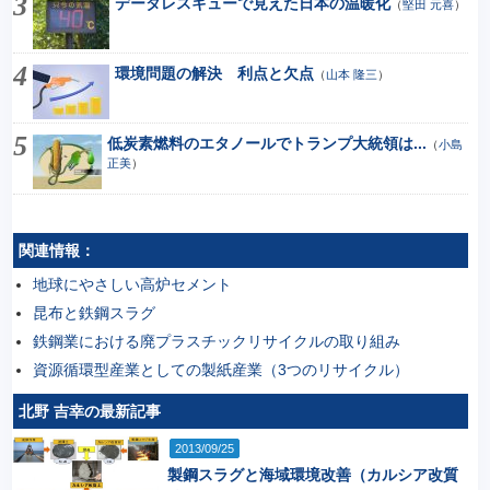
データレスキューで見えた日本の温暖化
（
堅田 元喜
）
環境問題の解決 利点と欠点
（
山本 隆三
）
低炭素燃料のエタノールでトランプ大統領は...
（
小島
正美
）
関連情報：
地球にやさしい高炉セメント
昆布と鉄鋼スラグ
鉄鋼業における廃プラスチックリサイクルの取り組み
資源循環型産業としての製紙産業（3つのリサイクル）
北野 吉幸の最新記事
2013/09/25
製鋼スラグと海域環境改善（カルシア改質