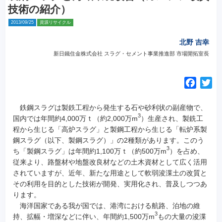
技術の紹介）
2013/09/25
資源リサイクル
北野 吉幸
新日鐵住金株式会社 スラグ・セメント事業推進部 市場開拓室長
F
T
a
w
c
i
鉄鋼スラグは製鉄工程から発生する石や砂利状の副産物で、
3
e
t
国内では年間約4,000万ｔ（約2,000万m
）生産され、製銑工
程から生じる「高炉スラグ」と製鋼工程から生じる「転炉系製
b
t
鋼スラグ（以下、製鋼スラグ）」の2種類があります。このう
o
e
3
ち「製鋼スラグ」は年間約1,100万ｔ（約500万m
）を占め、
o
r
従来より、路盤材や地盤改良材などの土木資材として広く活用
k
されていますが、近年、新たな用途として軟弱浚渫土の改質と
その利用を目的とした技術が開発、実用化され、普及しつつあ
ります。
海洋国家である我が国では、港湾における航路、泊地の維
3
持、拡幅・増深などに伴い、年間約1,500万m
もの大量の浚渫