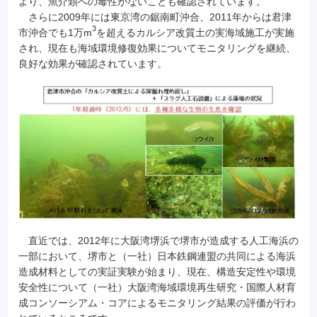
より、魚介類への毒性がないことも確認されています。
さらに2009年には東京湾の鋸南町沖合、2011年からは君津
3
市沖合でも1万m
を超えるカルシア改質土の実海域施工が実施
され、現在も海域環境修復効果についてモニタリングを継続、
良好な効果が確認されています。
直近では、2012年に大阪湾堺浜で堺市が造成する人工海浜の
一部において、堺市と（一社）日本鉄鋼連盟の共同による海浜
造成材料としての実証実験が始まり、現在、構造安定性や環境
安全性について（一社）大阪湾海域環境再生研究・国際人材育
成コンソーシアム・コアによるモニタリング結果の評価が行わ