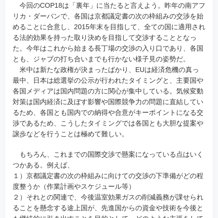
今回のCOP18は「裏年」に当たると言えよう。昨年の南アフ
リカ・ダーバンで、各国は京都議定書の次の枠組みの交渉を始
めることに合意し、2015年末を目指して、全ての国に適用され
る法的効果を持った取り決めを目指して交渉することとなっ
た。今年はこれから始まる長丁場の交渉の入り口であり、各国
とも、ジャブの打ち合いまでも行かない様子見の姿勢だ。
米中は新たな政権が決まったばかり、EUは経済危機の真っ
最中、日本は総選挙の公示が行われたタイミングと、主要国や
各国メディアは国内問題の方に関心が集中している。気候変動
対策は国内経済に及ぼす影響や国際競争力の問題に直結してい
るため、各国とも国内での納得や合意がキーポイントになる交
渉であるため、こうしたタイミングでは各国とも大胆な提案や
譲歩などを行うことは極めて難しい。
もちろん、これまでの国際交渉で懸案になっている点はいく
つかある。例えば、
１）京都議定書の次の枠組みに向けての交渉の下準備がどの程
度整うか（作業計画やスケジュール等）
２）それとの関連で、今後温室効果ガスの削減義務が課せられ
ることを懸念する途上国が、先進国からの資金や技術を今後と