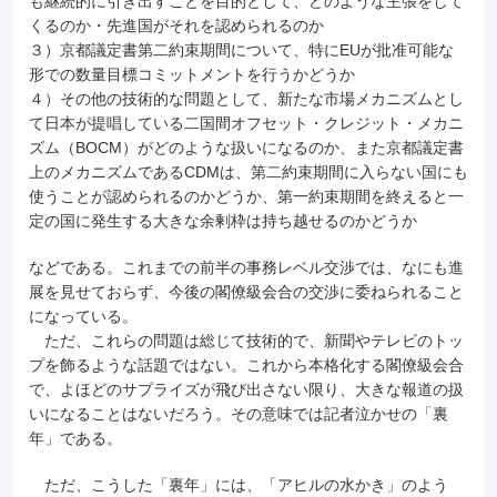
も継続的に引き出すことを目的として、どのような主張をして
くるのか・先進国がそれを認められるのか
３）京都議定書第二約束期間について、特にEUが批准可能な
形での数量目標コミットメントを行うかどうか
４）その他の技術的な問題として、新たな市場メカニズムとし
て日本が提唱している二国間オフセット・クレジット・メカニ
ズム（BOCM）がどのような扱いになるのか、また京都議定書
上のメカニズムであるCDMは、第二約束期間に入らない国にも
使うことが認められるのかどうか、第一約束期間を終えると一
定の国に発生する大きな余剰枠は持ち越せるのかどうか
などである。これまでの前半の事務レベル交渉では、なにも進
展を見せておらず、今後の閣僚級会合の交渉に委ねられること
になっている。
ただ、これらの問題は総じて技術的で、新聞やテレビのトッ
プを飾るような話題ではない。これから本格化する閣僚級会合
で、よほどのサプライズが飛び出さない限り、大きな報道の扱
いになることはないだろう。その意味では記者泣かせの「裏
年」である。
ただ、こうした「裏年」には、「アヒルの水かき」のよう