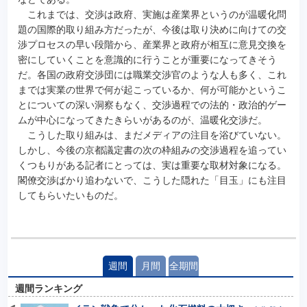
これまでは、交渉は政府、実施は産業界というのが温暖化問
題の国際的取り組み方だったが、今後は取り決めに向けての交
渉プロセスの早い段階から、産業界と政府が相互に意見交換を
密にしていくことを意識的に行うことが重要になってきそう
だ。各国の政府交渉団には職業交渉官のような人も多く、これ
までは実業の世界で何が起こっているか、何が可能かというこ
とについての深い洞察もなく、交渉過程での法的・政治的ゲー
ムが中心になってきたきらいがあるのが、温暖化交渉だ。
こうした取り組みは、まだメディアの注目を浴びていない。
しかし、今後の京都議定書の次の枠組みの交渉過程を追ってい
くつもりがある記者にとっては、実は重要な取材対象になる。
閣僚交渉ばかり追わないで、こうした隠れた「目玉」にも注目
してもらいたいものだ。
週間
月間
全期間
週間ランキング