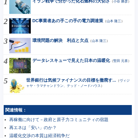
イラン戦争で分かった化石燃料の大切さ
（
小谷 勝彦
）
DC事業者あの手この手の電力調達策
（
山本 隆三
）
環境問題の解決 利点と欠点
（
山本 隆三
）
データレスキューで見えた日本の温暖化
（
堅田 元喜
）
世界銀行は気候ファイナンスの目標を撤廃す...
（
ヴィジ
ャヤ・ラマチャンドラン、テッド・ノードハウス
）
関連情報：
再稼働に向けて－政府と原子力コミュニティの宿題
再エネは「安い」のか？
温暖化交渉の本質は経済戦争だ