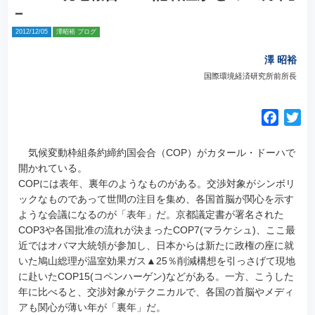
－
2012/12/05
澤昭裕 ブログ
澤 昭裕
国際環境経済研究所前所長
F
T
a
w
c
i
気候変動枠組条約締約国会合（COP）がカタール・ドーハで
e
t
開かれている。
COPには表年、裏年のようなものがある。交渉対象がシンボリ
b
t
ックなものであって世間の注目を集め、各国首脳が関心を示す
o
e
ような会議になるのが「表年」だ。京都議定書が署名された
o
r
COP3や各国批准の流れが決まったCOP7(マラケシュ)、ここ最
k
近ではオバマ大統領が参加し、日本からは新たに政権の座に就
いた鳩山総理が温室効果ガス▲25％削減構想を引っさげて現地
に赴いたCOP15(コペンハーゲン)などがある。
一方、こうした
年に比べると、交渉対象がテクニカルで、各国の首脳やメディ
アも関心が薄い年が「裏年」だ。