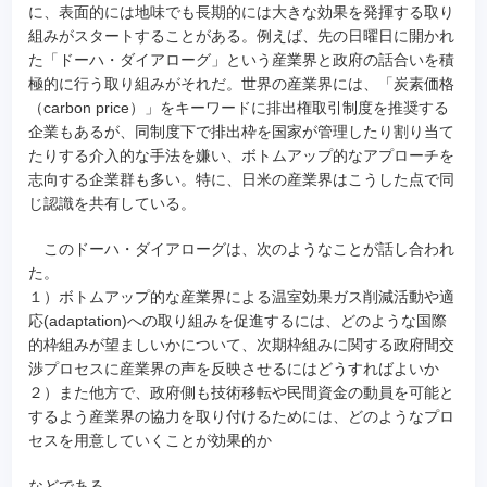
に、表面的には地味でも長期的には大きな効果を発揮する取り
組みがスタートすることがある。例えば、先の日曜日に開かれ
た「ドーハ・ダイアローグ」という産業界と政府の話合いを積
極的に行う取り組みがそれだ。世界の産業界には、「炭素価格
（carbon price）」をキーワードに排出権取引制度を推奨する
企業もあるが、同制度下で排出枠を国家が管理したり割り当て
たりする介入的な手法を嫌い、ボトムアップ的なアプローチを
志向する企業群も多い。特に、日米の産業界はこうした点で同
じ認識を共有している。
このドーハ・ダイアローグは、次のようなことが話し合われ
た。
１）ボトムアップ的な産業界による温室効果ガス削減活動や適
応(adaptation)への取り組みを促進するには、どのような国際
的枠組みが望ましいかについて、次期枠組みに関する政府間交
渉プロセスに産業界の声を反映させるにはどうすればよいか
２）また他方で、政府側も技術移転や民間資金の動員を可能と
するよう産業界の協力を取り付けるためには、どのようなプロ
セスを用意していくことが効果的か
などである。