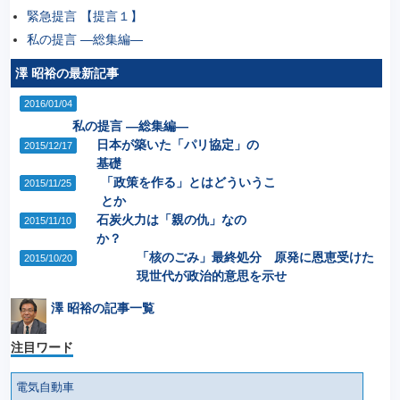
緊急提言 【提言１】
私の提言 ―総集編―
澤 昭裕の最新記事
2016/01/04
私の提言 ―総集編―
日本が築いた「パリ協定」の
2015/12/17
基礎
「政策を作る」とはどういうこ
2015/11/25
とか
石炭火力は「親の仇」なの
2015/11/10
か？
「核のごみ」最終処分 原発に恩恵受けた
2015/10/20
現世代が政治的意思を示せ
澤 昭裕の記事一覧
注目ワード
電気自動車