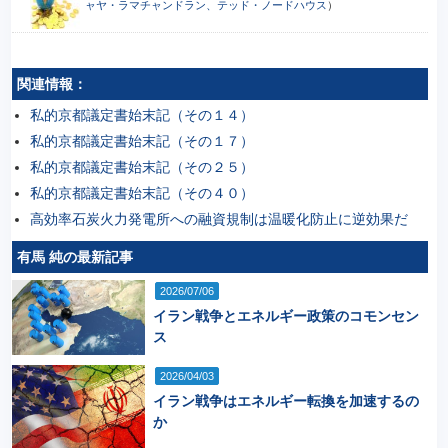
ャヤ・ラマチャンドラン、テッド・ノードハウス
）
関連情報：
私的京都議定書始末記（その１４）
私的京都議定書始末記（その１７）
私的京都議定書始末記（その２５）
私的京都議定書始末記（その４０）
高効率石炭火力発電所への融資規制は温暖化防止に逆効果だ
有馬 純の最新記事
2026/07/06
イラン戦争とエネルギー政策のコモンセン
ス
2026/04/03
イラン戦争はエネルギー転換を加速するの
か