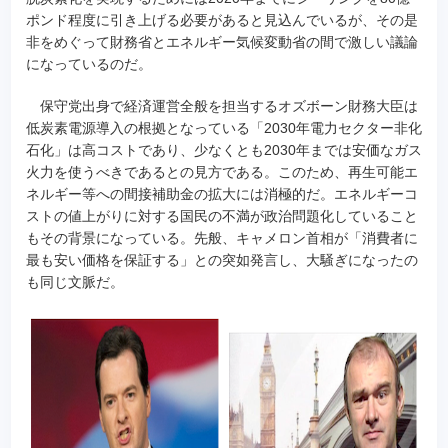
ポンド程度に引き上げる必要があると見込んでいるが、その是
非をめぐって財務省とエネルギー気候変動省の間で激しい議論
になっているのだ。
保守党出身で経済運営全般を担当するオズボーン財務大臣は
低炭素電源導入の根拠となっている「2030年電力セクター非化
石化」は高コストであり、少なくとも2030年までは安価なガス
火力を使うべきであるとの見方である。このため、再生可能エ
ネルギー等への間接補助金の拡大には消極的だ。エネルギーコ
ストの値上がりに対する国民の不満が政治問題化していること
もその背景になっている。先般、キャメロン首相が「消費者に
最も安い価格を保証する」との突如発言し、大騒ぎになったの
も同じ文脈だ。