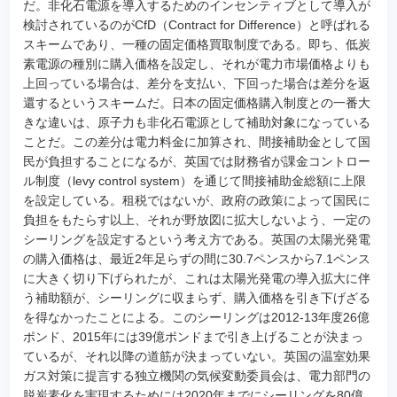
だ。非化石電源を導入するためのインセンティブとして導入が
検討されているのがCfD（Contract for Difference）と呼ばれる
スキームであり、一種の固定価格買取制度である。即ち、低炭
素電源の種別に購入価格を設定し、それが電力市場価格よりも
上回っている場合は、差分を支払い、下回った場合は差分を返
還するというスキームだ。日本の固定価格購入制度との一番大
きな違いは、原子力も非化石電源として補助対象になっている
ことだ。この差分は電力料金に加算され、間接補助金として国
民が負担することになるが、英国では財務省が課金コントロー
ル制度（levy control system）を通じて間接補助金総額に上限
を設定している。租税ではないが、政府の政策によって国民に
負担をもたらす以上、それが野放図に拡大しないよう、一定の
シーリングを設定するという考え方である。英国の太陽光発電
の購入価格は、最近2年足らずの間に30.7ペンスから7.1ペンス
に大きく切り下げられたが、これは太陽光発電の導入拡大に伴
う補助額が、シーリングに収まらず、購入価格を引き下げざる
を得なかったことによる。このシーリングは2012-13年度26億
ポンド、2015年には39億ポンドまで引き上げることが決まっ
ているが、それ以降の道筋が決まっていない。英国の温室効果
ガス対策に提言する独立機関の気候変動委員会は、電力部門の
脱炭素化を実現するためには2020年までにシーリングを80億