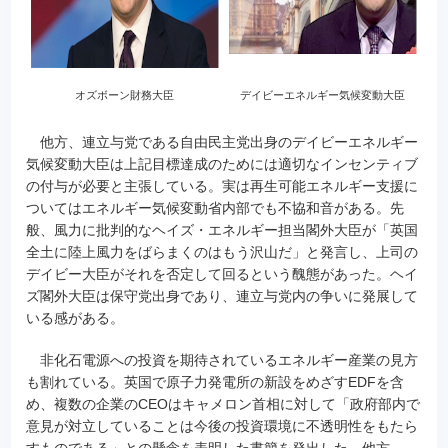
オズボーン財務大臣
デイビーエネルギー気候変動大臣
他方、連立与党である自由民主党出身のデイビーエネルギー
気候変動大臣は上記目標達成のためには適切なインセンティブ
の付与が必要と主張している。実は再生可能エネルギー支援に
ついてはエネルギー気候変動省内部でも不協和音がある。先
般、風力に批判的なヘイズ・エネルギー担当閣外大臣が「英国
全土に陸上風力をばらまくのはもう沢山だ」と発言し、上司の
デイビー大臣がそれを否定して回るという醜態があった。ヘイ
ズ閣外大臣は保守党出身であり、連立与党内の争いに発展して
いる感がある。
非化石電源への投資を期待されているエネルギー産業の見方
も割れている。英国で原子力発電所の新設をめざすEDFを含
め、複数の企業のCEOはキャメロン首相に対して「政府部内で
意見が対立していることは今後の投資環境に不透明性をもたら
すものである」との懸念を表明した書簡を発出した。他方、