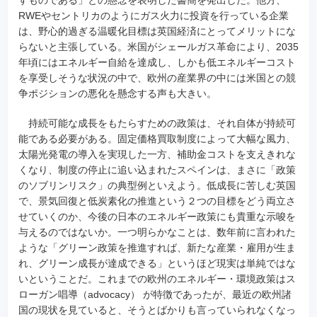
RWEやセントリカのようにガス火力に投資を行っている企業
は、野心的過ぎる温暖化目標は英国経済にとってメリットにな
らないと主張している。米国がシェールガス革命により、2035
年頃にはエネルギー自給を達成し、しかも低エネルギーコスト
を享受しそうな状況の中で、欧州の産業界の中には米国との競
争ポジションの悪化を懸念する声も大きい。
持続可能な成長をもたらすための政策は、それ自体が持続可
能である必要がある。固定価格買取制度によって大幅な風力、
太陽光発電の導入を実現した一方、補助金コストを支えきれな
くなり、制度の停止に追い込まれたスペインは、まさに「政策
のソブリンリスク」の典型例といえよう。低成長に苦しむ英国
で、景気回復と低炭素化の推進という２つの目標をどう両立さ
せていくのか、今後の日本のエネルギー政策にも貴重な示唆を
与えるのではないか。一つ明らかなことは、数年前に言われた
ような「グリーン政策を推進すれば、新たな産業・雇用が生ま
れ、グリーン成長が達成できる」というほど現実は単純ではな
いということだ。これまでの欧州のエネルギー・環境政策はス
ローガン唱導（advocacy） が特徴であったが、最近の欧州諸
国の現状を見ていると、そうとばかりも言っていられなくなっ