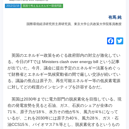
2012/11/16
英国で考えるエネルギー環境問題
有馬 純
国際環境経済研究所主席研究員、東京大学公共政策大学院客員教授
F
T
a
w
c
i
英国のエネルギー政策をめぐる政府部内の対立が激化してい
e
t
る。今日のFTでは Ministers clash over energy bill という記事
が出ていた。今月、議会に提出予定のエネルギー法案をめぐっ
b
t
て財務省とエネルギー気候変動省の間で厳しい交渉が続いてい
o
e
る。議論の焦点は原子力、再生可能エネルギー等の低炭素電源
o
r
に対してどの程度のインセンティブを許容するかだ。
k
英国は2030年までに電力部門の脱炭素化を目指している。現
在の発電攻勢を見ると石油、ガス、石炭のシェアが全体の
71％、原子力が18％、水力その他が5％、風力が4％になって
いるが、これを2030年には原子力40％、風力28％、ガス・石
油CCS15％、バイオマス7％等とし、脱炭素化するというもの