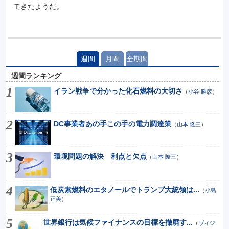
てきたようだ。
週間
月間
全期間
週間ランキング
イラン戦争で分かった化石燃料の大切さ
（
小谷 勝彦
）
DC事業者あの手この手の電力調達策
（
山本 隆三
）
環境問題の解決 利点と欠点
（
山本 隆三
）
低炭素燃料のエタノールでトランプ大統領は...
（
小島
正美
）
世界銀行は気候ファイナンスの目標を撤廃す...
（
ヴィジ