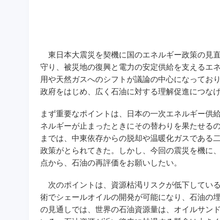
東日本大震災を契機に国のエネルギー政策の見直
守り、被災地の復興と電力の安定供給を支えるエ
用や天然ガスへのシフトが議論の中心になってお
政府をはじめ、広く石油に対する理解促進につな
まず重要なポイントは、日本の一次エネルギー供
ネルギーが止まったときにその替わりを果たせる
までは、中東依存からの脱却や温暖化ガスである二
政策がとられてきた。しかし、今回の震災を機に、
点から、石油の再評価をお願いしたい。
次のポイントは、資源枯渇リスクが低下している
術でシェールオイルの開発が可能になり、石油の埋
の見通しでは、世界の石油資源量は、オイルサンド