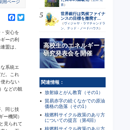
刷用ページ
喜
）
世界銀行は気候ファイナ
F
T
ンスの目標を撤廃す...
（
ヴィジャヤ・ラマチャンドラ
a
w
ン、テッド・ノードハウス
）
c
i
全・安心を
e
t
ルギーの利
高校生のエネルギー
b
t
油連盟は、
o
e
研究発表会を開催
o
r
k
うな系統エ
実だ。これ
を使わない
関連情報：
）などの観
放射線とがん教育（その1）
貿易赤字の続くなかでの原油
価格の急落（その1）
が、同じ技
核燃料サイクル政策のあり方
ギー機関）
についての提言（第4回）
と見られて
核燃料サイクル政策のあり方