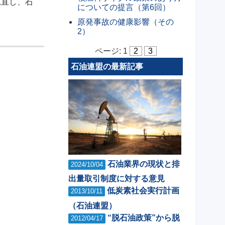
見直し、石
についての提言（第6回）
原発事故の健康影響（その
2）
ページ:
1
2
3
石油連盟の最新記事
石油業界の現状と排
2024/10/04
出量取引制度に対する意見
低炭素社会実行計画
2013/10/11
（石油連盟）
“脱石油政策”から脱
2012/04/17