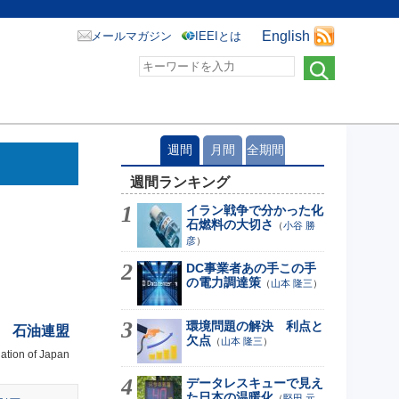
English
メールマガジン
IEEIとは
週間
月間
全期間
週間ランキング
イラン戦争で分かった化
石燃料の大切さ
（
小谷 勝
彦
）
DC事業者あの手この手
の電力調達策
（
山本 隆三
）
環境問題の解決 利点と
石油連盟
欠点
（
山本 隆三
）
ation of Japan
データレスキューで見え
た日本の温暖化
（
堅田 元