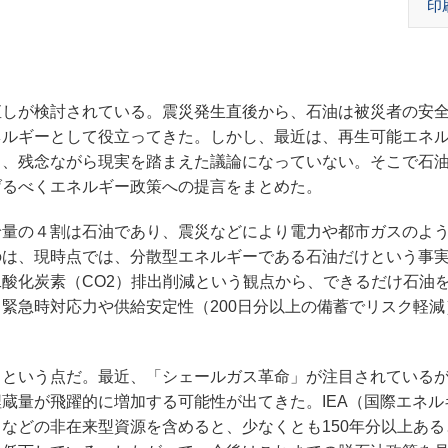
印
しが検討されている。震災発生直後から、石油は被災者の安
ネルギーとして役立ってきた。しかし、最近は、再生可能エネ
り、残念ながら現実を踏まえた議論になっていない。そこで石
げるべくエネルギー政策への提言をまとめた。
給量の４割は石油であり、震災などにより電力や都市ガスのよ
のは、現時点では、分散型エネルギーである石油だけという事
酸化炭素（CO2）排出削減という観点から、できるだけ石油
緊急時対応力や供給安定性（200日分以上の備蓄でリスク軽減
という点だ。最近、「シェールガス革命」が注目されている
蔵量が飛躍的に増加する可能性が出てきた。IEA（国際エネル
などの非在来型資源を含めると、少なくとも150年分以上ある