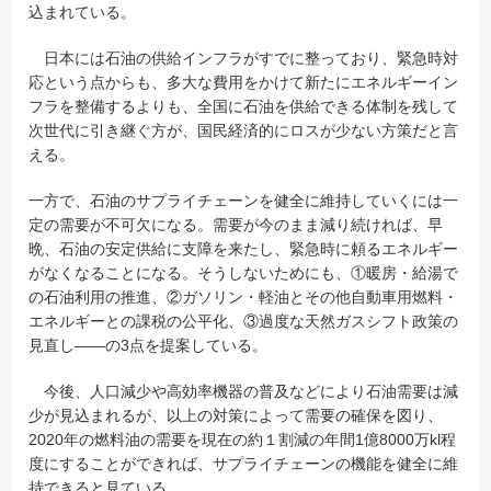
込まれている。
日本には石油の供給インフラがすでに整っており、緊急時対
応という点からも、多大な費用をかけて新たにエネルギーイン
フラを整備するよりも、全国に石油を供給できる体制を残して
次世代に引き継ぐ方が、国民経済的にロスが少ない方策だと言
える。
一方で、石油のサプライチェーンを健全に維持していくには一
定の需要が不可欠になる。需要が今のまま減り続ければ、早
晩、石油の安定供給に支障を来たし、緊急時に頼るエネルギー
がなくなることになる。そうしないためにも、①暖房・給湯で
の石油利用の推進、②ガソリン・軽油とその他自動車用燃料・
エネルギーとの課税の公平化、③過度な天然ガスシフト政策の
見直し――の3点を提案している。
今後、人口減少や高効率機器の普及などにより石油需要は減
少が見込まれるが、以上の対策によって需要の確保を図り、
2020年の燃料油の需要を現在の約１割減の年間1億8000万kl程
度にすることができれば、サプライチェーンの機能を健全に維
持できると見ている。