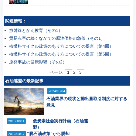
関連情報：
放射線とがん教育（その1）
貿易赤字の続くなかでの原油価格の急落（その1）
核燃料サイクル政策のあり方についての提言（第4回）
核燃料サイクル政策のあり方についての提言（第6回）
原発事故の健康影響（その2）
ページ:
1
2
3
石油連盟の最新記事
2024/10/04
石油業界の現状と排出量取引制度に対する
意見
低炭素社会実行計画（石油連
2013/10/11
盟）
“脱石油政策”から脱却
2012/04/17