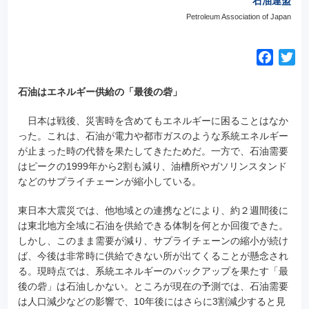
石油連盟
Petroleum Association of Japan
F
T
a
w
c
i
石油はエネルギー供給の「最後の砦」
e
t
日本は戦後、災害時を含めてもエネルギーに困ることはなか
b
t
った。これは、石油が電力や都市ガスのような系統エネルギー
o
e
が止まった時の代替を果たしてきたためだ。一方で、石油需要
o
r
はピークの1999年から2割も減り、油槽所やガソリンスタンド
k
などのサプライチェーンが縮小している。
東日本大震災では、他地域との連携などにより、約２週間後に
は東北地方全域に石油を供給できる体制を何とか回復できた。
しかし、このまま需要が減り、サプライチェーンの縮小が続け
ば、今後は非常時に供給できない所が出てくることが懸念され
る。現時点では、系統エネルギーのバックアップを果たす「最
後の砦」は石油しかない。ところが現在の予測では、石油需要
は人口減少などの影響で、10年後にはさらに3割減少すると見