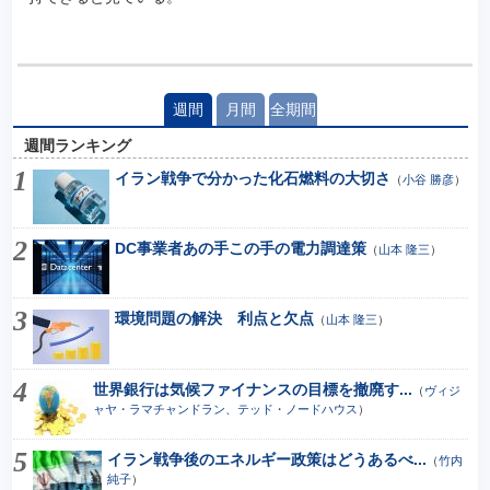
週間
月間
全期間
週間ランキング
イラン戦争で分かった化石燃料の大切さ
（
小谷 勝彦
）
DC事業者あの手この手の電力調達策
（
山本 隆三
）
環境問題の解決 利点と欠点
（
山本 隆三
）
世界銀行は気候ファイナンスの目標を撤廃す...
（
ヴィジ
ャヤ・ラマチャンドラン、テッド・ノードハウス
）
イラン戦争後のエネルギー政策はどうあるべ...
（
竹内
純子
）