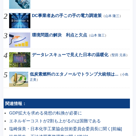
DC事業者あの手この手の電力調達策
（
山本 隆三
）
環境問題の解決 利点と欠点
（
山本 隆三
）
データレスキューで見えた日本の温暖化
（
堅田 元喜
）
低炭素燃料のエタノールでトランプ大統領は...
（
小島
正美
）
関連情報：
GDP拡大を求める発想の転換が必要に
エネルギーコストが2割も上がるのは国難である
塩崎保美・日本化学工業協会技術委員会委員長に聞く[前編]