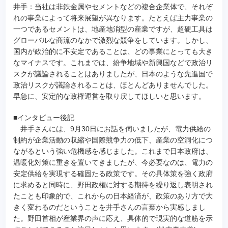
井手：当社は非鉄金属やセメントなどの複合企業体で、それぞ
れの事業によって将来展望が異なります。たとえば主力事業の
一つであるセメントは、地産地消型の産業ですが、超硬工具は
グローバルな商流のなかで激烈な競争をしています。しかし、
国内が政治的に不安定であることは、どの事業にとっても大き
なマイナスです。これまでは、紛争地域や新興国などで政治リ
スクが議論されることはありましたが、日本のような先進国で
政治リスクが議論されることは、ほとんどありませんでした。
早急に、安定的な政権運営を取り戻してほしいと思います。
■インタビュー後記
井手さんには、9月30日にお話を伺いましたが、電力供給の
制約が企業活動の収縮や国際競争力の低下、産業の空洞化につ
ながるという強い危機感を感じました。これまで日本政府は、
温暖化対策に重きを置いてきましたが、今必要なのは、電力の
安定供給を実現する確固たる政策です。その具体策を強く政府
に求めると同時に、野田政権に対する期待を繰り返し表明され
たことも印象的で、これからの日本経済が、政策のあり方で大
きく変わるのだということを井手さんの言葉から実感しまし
た。野田首相が産業界の声に応え、具体的で現実的な道筋を示