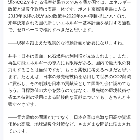
源のCO2が主たる温室効果ガスである我が国では、エネルギー
政策と温暖化政策は表裏一体です。ポスト京都議定書に入る
2013年以降の我が国の政策や2020年の中期目標については、
来年決定される国の新しいエネルギー基本計画を検討する過程
で、ゼロベースで検討すべきだと思います。
――現状を踏まえた現実的な行動計画が必要になりますね。
井手：日本は当面、化石燃料の利用増が見込まれます。また、
再生可能エネルギーの導入にも限界がある。国内で最大限の努
力をすることは当然ですが、もっと柔軟に考えるべきだと思い
ます。たとえば、日本の最先端技術を活用して世界のCO2削減
に貢献し、その削減を日本の貢献策として国際社会に認めても
らう。目標数値の大小を競うのではなく、最先端の環境技術や
省エネ技術の活用による間接的な貢献についても、きちんと主
張すべきです。
――電力需給の問題だけでなく、日本企業は急激な円高や資源
価格の高騰、地球温暖化対策など、さまざまな問題に悩まされ
ています。