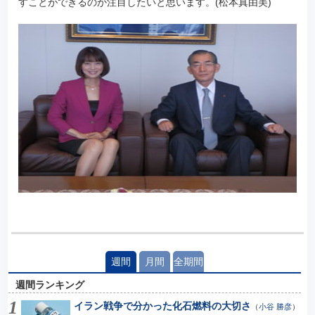
すことができるのか注目したいと思います。(松本真由美)
週間
月間
全期間
週間ランキング
イラン戦争で分かった化石燃料の大切さ
（
小谷 勝彦
）