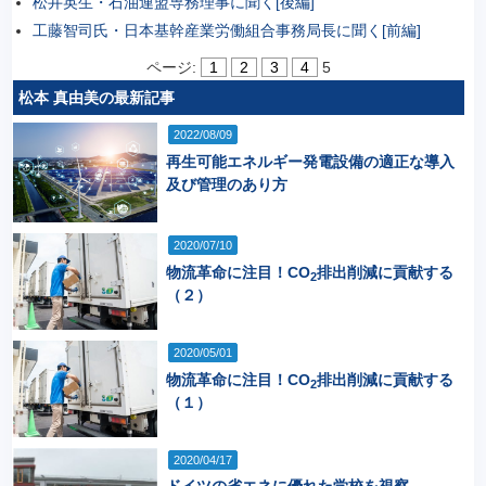
松井英生・石油連盟専務理事に聞く[後編]
工藤智司氏・日本基幹産業労働組合事務局長に聞く[前編]
ページ:
1
2
3
4
5
松本 真由美の最新記事
2022/08/09
再生可能エネルギー発電設備の適正な導入
及び管理のあり方
2020/07/10
物流革命に注目！CO
排出削減に貢献する
2
（２）
2020/05/01
物流革命に注目！CO
排出削減に貢献する
2
（１）
2020/04/17