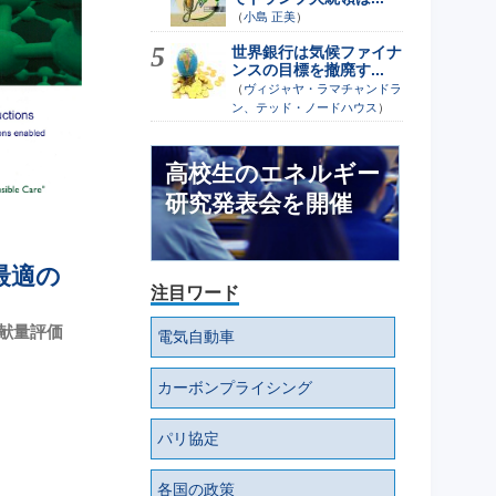
（
小島 正美
）
世界銀行は気候ファイナ
ンスの目標を撤廃す...
（
ヴィジャヤ・ラマチャンドラ
ン、テッド・ノードハウス
）
高校生のエネルギー
研究発表会を開催
最適の
注目ワード
献量評価
電気自動車
カーボンプライシング
パリ協定
各国の政策