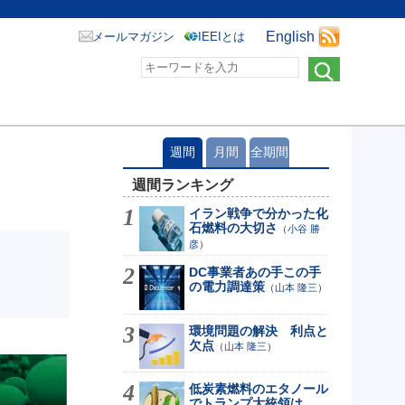
English
メールマガジン
IEEIとは
週間
月間
全期間
週間ランキング
イラン戦争で分かった化
石燃料の大切さ
（
小谷 勝
彦
）
DC事業者あの手この手
の電力調達策
（
山本 隆三
）
環境問題の解決 利点と
欠点
（
山本 隆三
）
低炭素燃料のエタノール
でトランプ大統領は...