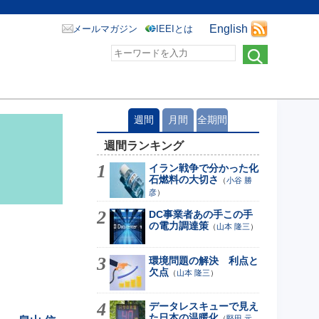
English
メールマガジン
IEEIとは
週間
月間
全期間
週間ランキング
イラン戦争で分かった化
石燃料の大切さ
（
小谷 勝
彦
）
DC事業者あの手この手
の電力調達策
（
山本 隆三
）
環境問題の解決 利点と
欠点
（
山本 隆三
）
データレスキューで見え
た日本の温暖化
（
堅田 元