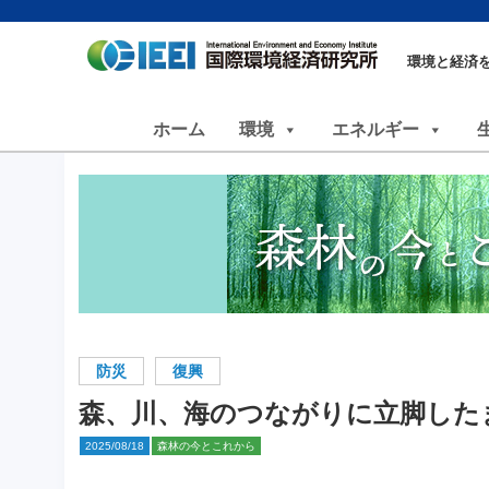
環境と経済
ホーム
環境
エネルギー
防災
復興
森、川、海のつながりに立脚した
2025/08/18
森林の今とこれから