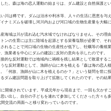
ました。森は海の恋人運動の始まりは、ダム建設と自然保護と
の無い川は稀です。ダムは治水や利水等、人々の生活に恩恵を与
ダイナミズムを破壊し河川内および河口域の生物生産量を大幅
生産海域は川が流れ込む汽水域でなければなりません。その理
クトンの生育には主に陸域を起源とする栄養塩類が必要で、そ
設されることで河口域の生物の生産性が低下し、牡蠣等の養殖
で、漁業者を中心にダムの建設に反対の意向を示したのです。
直接的な反対運動では地域内に禍根を残し結果として敗退する
ような反対運動として、漁師が山に木を植える『森は海の恋人
た。「何故、漁師が山に木を植えるのか？」という疑問を世に
なるダム建設問題を取り上げて拡散してくれたのです。その結
日に開催されています。平成元年から現在まで、一回も欠かす
を思い出し、自分の子どもを連れて参加してくださった方々も
代間交流の局面へと移り変わっているのです。