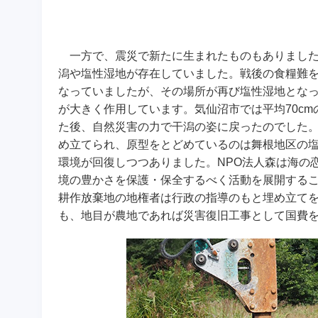
一方で、震災で新たに生まれたものもありました
潟や塩性湿地が存在していました。戦後の食糧難
なっていましたが、その場所が再び塩性湿地とな
が大きく作用しています。気仙沼市では平均70c
た後、自然災害の力で干潟の姿に戻ったのでした
め立てられ、原型をとどめているのは舞根地区の
環境が回復しつつありました。NPO法人森は海の
境の豊かさを保護・保全するべく活動を展開する
耕作放棄地の地権者は行政の指導のもと埋め立て
も、地目が農地であれば災害復旧工事として国費