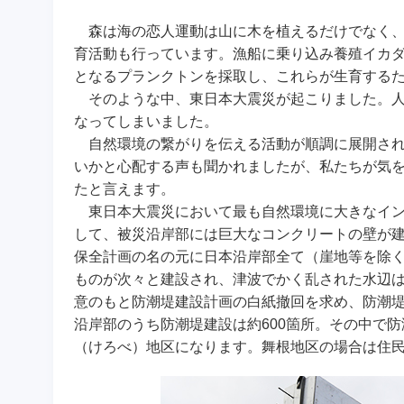
森は海の恋人運動は山に木を植えるだけでなく
育活動も行っています。漁船に乗り込み養殖イカ
となるプランクトンを採取し、これらが生育する
そのような中、東日本大震災が起こりました。
なってしまいました。
自然環境の繋がりを伝える活動が順調に展開さ
いかと心配する声も聞かれましたが、私たちが気
たと言えます。
東日本大震災において最も自然環境に大きなイ
して、被災沿岸部には巨大なコンクリートの壁が
保全計画の名の元に日本沿岸部全て（崖地等を除
ものが次々と建設され、津波でかく乱された水辺は
意のもと防潮堤建設計画の白紙撤回を求め、防潮
沿岸部のうち防潮堤建設は約600箇所。その中で
（けろべ）地区になります。舞根地区の場合は住