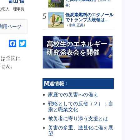
畠山 信
喜
）
海の恋人 理事長
低炭素燃料のエタノール
でトランプ大統領は...
（
小島 正美
）
刷用ページ
高校生のエネルギー
F
T
a
w
研究発表会を開催
」は全国に
c
i
e
t
ません。
b
t
o
e
関連情報：
o
r
家庭での災害への備え
k
戦略としての反省（２）：自
粛と職業文化
被災者に寄り添う支援とは
災害の多重、激甚化に備え展
望