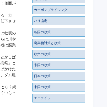
いう側面が
カーボンプライシング
える一方
パリ協定
に低下させ
各国の政策
由は牡蠣の
れらは川や
廃棄物対策と政策
業者は廃業
欧州の政策
ことがしば
植樹祭』と
米国の政策
投げかけた
果、ダム建
日本の政策
ことなく続
中国の政策
多くいらっ
エコライフ