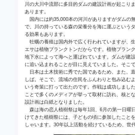
川の大川中流部に多目的ダムの建設計画が起こり
あります。
国内には約35,000本の河川がありますがダム
で、川の持っている森の栄養分を海に運ぶという
る効果もあります。
牡蠣の養殖は国内外で広く行われていますが、
エサは植物プランクトンだからです。植物プラン
地下水によって海へと運ばれています。ダムが建
に追い込まれることが目に見えていました。そこ
日本は土木技術に秀でた国であるため、また、
しば。そこで、流域の住民をふんわりと包み込む
いう奇策に打って出たのです。作戦は成功しまし
ことで多くのメディアが挙って取材に訪れ、核と
設計画は白紙となりました。
森は海の恋人植樹祭は毎年1回、6月の第一日曜
けてきた植樹祭には、子どもの頃に参加したこと
しゃいます。30年以上活動を続けているため、世