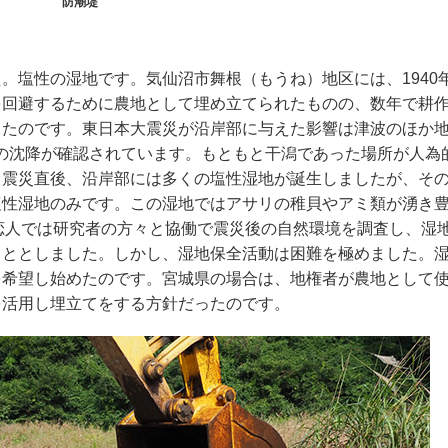
防潮堤
。塩性の湿地です。気仙沼市舞根（もうね）地区には、1940
を回避するために農地として埋め立てられたものの、数年で耕
ったのです。東日本大震災が沿岸部に与えた影響は津波のほか
mの沈降が確認されています。もともと干潟であった場所が人為
。震災直後、沿岸部には多くの塩性湿地が誕生しましたが、そ
塩性湿地のみです。この湿地ではアサリの稚貝やアミ類が湧き
恋人では研究者の方々と協働で震災後の自然環境を調査し、湿
こととしました。しかし、湿地保全活動は困難を極めました。
を希望し始めたのです。宮城県の場合は、地権者が農地として
を活用し埋立てをする方針だったのです。