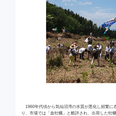
1960年代頃から気仙沼湾の水質が悪化し頻繁
り、市場では「血牡蠣」と酷評され、出荷した牡蠣