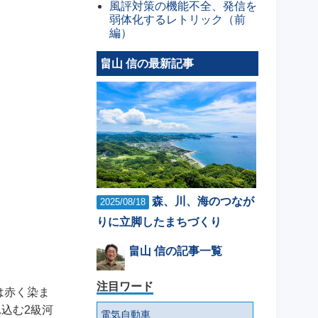
風評対策の機能不全、発信を
弱体化するレトリック（前
編）
畠山 信の最新記事
森、川、海のつなが
2025/08/18
りに立脚したまちづくり
畠山 信の記事一覧
注目ワード
は赤く染ま
込む2級河
電気自動車