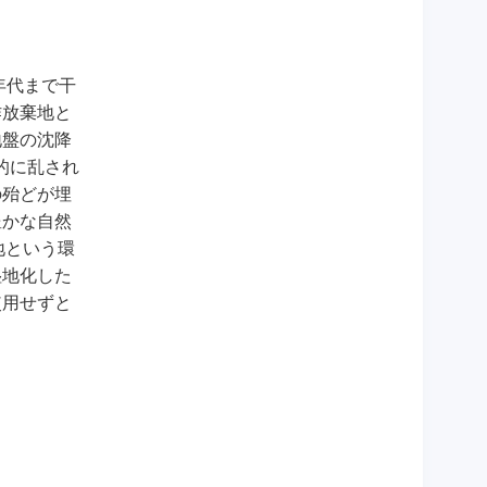
年代まで干
作放棄地と
地盤の沈降
的に乱され
の殆どが埋
豊かな自然
地という環
湿地化した
使用せずと