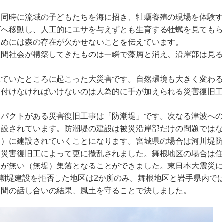
、同時に流域の子どもたちを海に招き、牡蠣養殖の現場を体験
ダへ移動し、人工的にエサを与えずとも生育する牡蠣を見ても
ためには森の存在が欠かせないことを伝えています。
人間社会が構築してきたものは一瞬で藻屑と消え、沿岸部は見
れていたところに起こった大災害です。自然環境も大きく変わ
を付けなければいけないのは人為的に手が加えられる災害復旧
ンパクトがある災害復旧工事は「防潮堤」です。次なる津波へ
建設されています。防潮堤の建設は被災沿岸部だけの問題では
く）に建設されていくことになります。宮城県の場合は河川堤
災害復旧工によって更に攪乱されました。舞根地区の場合は住民
堤が無い（無堤）集落となることができました。東日本大震災
防潮堤建設を拒否した地区は2か所のみ。舞根地区と岩手県内で
民間の話し合いの結果、風土を守ることで決しました。