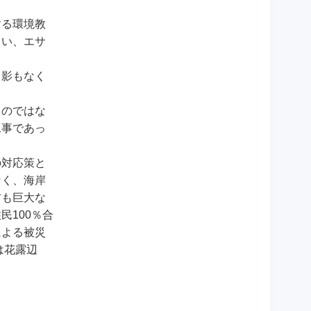
する環境教
らい、エサ
る影もなく
るのではな
工事であっ
の対応策と
なく、海岸
防も巨大な
100％合
による被災
は花露辺