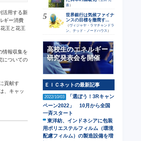
喜
）
利活用する新
世界銀行は気候ファイナ
ンスの目標を撤廃す...
ルギー消費
（
ヴィジャヤ・ラマチャンドラ
、花王と花王
ン、テッド・ノードハウス
）
高校生のエネルギー
の情報収集を
研究発表会を開催
究についての
に貢献す
ＥＩＣネットの最新記事
は、キャッ
「選ぼう！3Rキャン
2022/10/03
ペーン2022」 10月から全国
一斉スタート
東洋紡、インドネシアに包装
用ポリエステルフィルム（環境
配慮フィルム）の製造設備を増