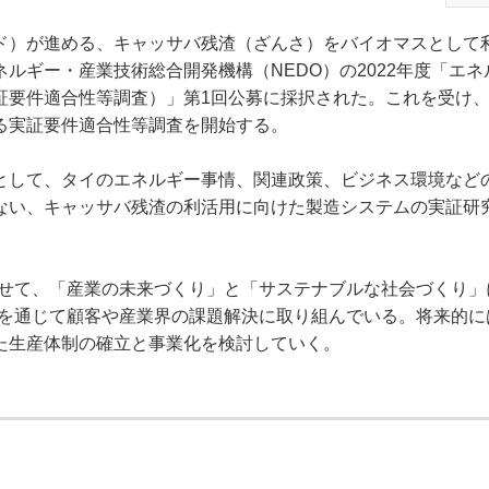
）が進める、キャッサバ残渣（ざんさ）をバイオマスとして
ルギー・産業技術総合開発機構（NEDO）の2022年度「エネ
証要件適合性等調査）」第1回公募に採択された。これを受け
る実証要件適合性等調査を開始する。
して、タイのエネルギー事情、関連政策、ビジネス環境など
ない、キャッサバ残渣の利活用に向けた製造システムの実証研
せて、「産業の未来づくり」と「サステナブルな社会づくり」
供を通じて顧客や産業界の課題解決に取り組んでいる。将来的に
た生産体制の確立と事業化を検討していく。