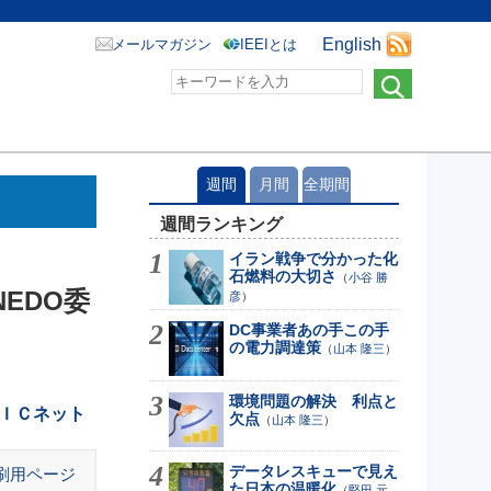
English
メールマガジン
IEEIとは
週間
月間
全期間
週間ランキング
イラン戦争で分かった化
石燃料の大切さ
（
小谷 勝
EDO委
彦
）
DC事業者あの手この手
の電力調達策
（
山本 隆三
）
環境問題の解決 利点と
ＩＣネット
欠点
（
山本 隆三
）
データレスキューで見え
刷用ページ
た日本の温暖化
（
堅田 元