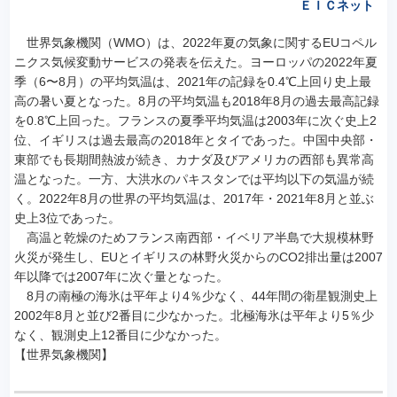
ＥＩＣネット
世界気象機関（WMO）は、2022年夏の気象に関するEUコペル
ニクス気候変動サービスの発表を伝えた。ヨーロッパの2022年夏
季（6〜8月）の平均気温は、2021年の記録を0.4℃上回り史上最
高の暑い夏となった。8月の平均気温も2018年8月の過去最高記録
を0.8℃上回った。フランスの夏季平均気温は2003年に次ぐ史上2
位、イギリスは過去最高の2018年とタイであった。中国中央部・
東部でも長期間熱波が続き、カナダ及びアメリカの西部も異常高
温となった。一方、大洪水のパキスタンでは平均以下の気温が続
く。2022年8月の世界の平均気温は、2017年・2021年8月と並ぶ
史上3位であった。
高温と乾燥のためフランス南西部・イベリア半島で大規模林野
火災が発生し、EUとイギリスの林野火災からのCO2排出量は2007
年以降では2007年に次ぐ量となった。
8月の南極の海氷は平年より4％少なく、44年間の衛星観測史上
2002年8月と並び2番目に少なかった。北極海氷は平年より5％少
なく、観測史上12番目に少なかった。
【世界気象機関】