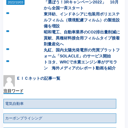
「選ぼう！3Rキャンペーン2022」 10月
2022/10/03
から全国一斉スタート
東洋紡、インドネシアに包装用ポリエステ
ルフィルム（環境配慮フィルム）の製造設
備を増設
昭和電工、自動車業界のCO2排出量削減に
貢献、異種材料接合用フィルムタイプ接着
剤量産化へ
丸紅、国内太陽光発電所の売買プラットフ
ォーム「SOLACLE」のサービス開始
トヨタ、WRCで水素エンジン車がデモラ
ン 海外メディアのレポート動画を紹介
ＥＩＣネットの記事一覧
注目ワード
電気自動車
カーボンプライシング