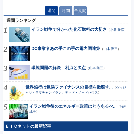
週間
月間
全期間
週間ランキング
イラン戦争で分かった化石燃料の大切さ
（
小谷 勝彦
）
DC事業者あの手この手の電力調達策
（
山本 隆三
）
環境問題の解決 利点と欠点
（
山本 隆三
）
世界銀行は気候ファイナンスの目標を撤廃す...
（
ヴィジ
ャヤ・ラマチャンドラン、テッド・ノードハウス
）
イラン戦争後のエネルギー政策はどうあるべ...
（
竹内
純子
）
ＥＩＣネットの最新記事