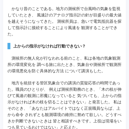
かなり昔のことである。地方の測候所で台風時の気象を監視
していたとき、 風速計のアナログ指示計の針が目盛りの最大値
を越えそうになってきた。 測候所員は、急いで電気抵抗器を探
して指示計に接続することにより風速を 観測することができ
た。
上からの指示がなければ行動できない？
測候所の無人化が行なわれる前のこと、私は各地の気象観測
所の環境変化を 調べる旅に出たとき、気象台や測候所で観測所
の環境悪化を防ぐ具体的な方法 について講演もした。
地方を統括する管区気象台での講演の質疑応答の時間であっ
た。職員のひとりが、 例えば測候所勤務のとき、「木の枝が伸
びて風速の観測に邪魔になっていると 気づいても、上からの指
示がなければ木の枝を切ることはできない」と発言した。 私は
そのとき、「あなたはアルバイトではなく正規職員ならば、上
から命令 されずとも観測環境の維持に努めて欲しい。どうすべ
きか判断できないときは 皆と相談すべきです。上役は現場をい
つも見ているわけではない」と応えた。