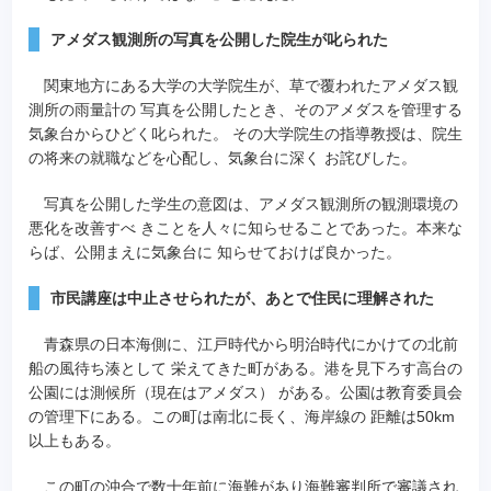
アメダス観測所の写真を公開した院生が叱られた
関東地方にある大学の大学院生が、草で覆われたアメダス観
測所の雨量計の 写真を公開したとき、そのアメダスを管理する
気象台からひどく叱られた。 その大学院生の指導教授は、院生
の将来の就職などを心配し、気象台に深く お詫びした。
写真を公開した学生の意図は、アメダス観測所の観測環境の
悪化を改善すべ きことを人々に知らせることであった。本来な
らば、公開まえに気象台に 知らせておけば良かった。
市民講座は中止させられたが、あとで住民に理解された
青森県の日本海側に、江戸時代から明治時代にかけての北前
船の風待ち湊として 栄えてきた町がある。港を見下ろす高台の
公園には測候所（現在はアメダス） がある。公園は教育委員会
の管理下にある。この町は南北に長く、海岸線の 距離は50km
以上もある。
この町の沖合で数十年前に海難があり海難審判所で審議され