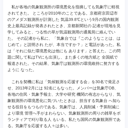
私が各地の気象観測所の環境悪化を指摘しても気象庁に軽視
されてきた。 ところが2010年のことである。京都府京田辺市
のアメダス観測所が計測した 気温39.8℃という9月の国内観測
史上最高記録が発表されたとき、京都新聞社の 記者が現地を見
学してみると、つる性の草が気温観測用の通風筒に絡んでい
た。 その記者から私に、「気象台では『このようなことは、は
じめて』と説明され たが、本当ですか？」と電話があった。私
は「それに似た環境悪化は他にも あります」と答えた。この問
題に関して私はTVにも出演し、また多くの地方紙と 全国紙で
報道された。その結果、気象庁は観測所の環境維持に努力する
ように なった。
これを契機に私は「気候観測を応援する会」を30名で発足さ
せ、2013年2月には 92名にもなった。メンバーは気象庁OB、
各地の住民・気象予報士、大学や研究 機関の有志からなり、気
象観測所の環境悪化に気づいたときは、担当する気象台 へ知ら
せる役目をもつものである。気象庁は、人員削減・予算削減に
より環境 管理へ手がまわらない。気象観測所の周りの雑草をボ
ランティアで刈り取る人 もいる。私たち国民の気象観測所であ
る。気象庁を応援する人々は多い。