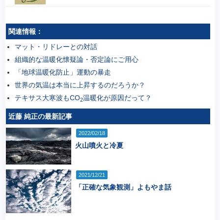
関連情報：
マット・リドレーとの対話
組織的な温暖化懐疑論・否定論にご用心
「地球温暖化防止」運動の暴走
世界の気温は本当に上昇するのだろうか？
テキサス大寒波もCO
温暖化が原因だって？
2
近藤 純正の最新記事
2022/02/18
火山噴火と冷夏
2021/12/21
「正確な気象観測」よもやま話