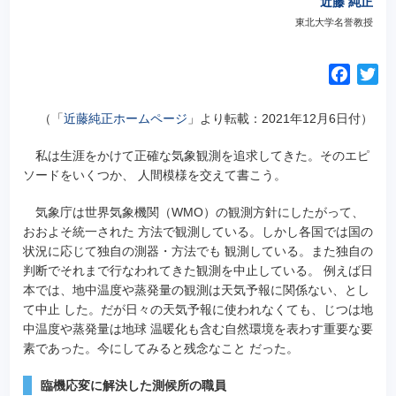
近藤 純正
東北大学名誉教授
F
T
a
w
c
i
（「
近藤純正ホームページ
」より転載：2021年12月6日付）
e
t
私は生涯をかけて正確な気象観測を追求してきた。そのエピ
b
t
ソードをいくつか、 人間模様を交えて書こう。
o
e
o
r
気象庁は世界気象機関（WMO）の観測方針にしたがって、
k
おおよそ統一された 方法で観測している。しかし各国では国の
状況に応じて独自の測器・方法でも 観測している。また独自の
判断でそれまで行なわれてきた観測を中止している。 例えば日
本では、地中温度や蒸発量の観測は天気予報に関係ない、とし
て中止 した。だが日々の天気予報に使われなくても、じつは地
中温度や蒸発量は地球 温暖化も含む自然環境を表わす重要な要
素であった。今にしてみると残念なこと だった。
臨機応変に解決した測候所の職員