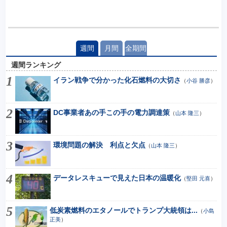
週間
月間
全期間
週間ランキング
イラン戦争で分かった化石燃料の大切さ
（
小谷 勝彦
）
DC事業者あの手この手の電力調達策
（
山本 隆三
）
環境問題の解決 利点と欠点
（
山本 隆三
）
データレスキューで見えた日本の温暖化
（
堅田 元喜
）
低炭素燃料のエタノールでトランプ大統領は...
（
小島
正美
）