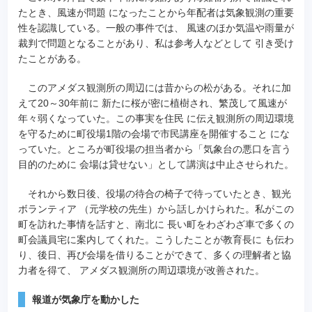
たとき、風速が問題 になったことから年配者は気象観測の重要
性を認識している。一般の事件では、 風速のほか気温や雨量が
裁判で問題となることがあり、私は参考人などとして 引き受け
たことがある。
このアメダス観測所の周辺には昔からの松がある。それに加
えて20～30年前に 新たに桜が密に植樹され、繁茂して風速が
年々弱くなっていた。この事実を住民 に伝え観測所の周辺環境
を守るために町役場1階の会場で市民講座を開催すること にな
っていた。ところが町役場の担当者から「気象台の悪口を言う
目的のために 会場は貸せない」として講演は中止させられた。
それから数日後、役場の待合の椅子で待っていたとき、観光
ボランティア （元学校の先生）から話しかけられた。私がこの
町を訪れた事情を話すと、南北に 長い町をわざわざ車で多くの
町会議員宅に案内してくれた。こうしたことが教育長に も伝わ
り、後日、再び会場を借りることができて、多くの理解者と協
力者を得て、 アメダス観測所の周辺環境が改善された。
報道が気象庁を動かした