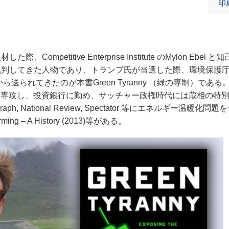
印
titive Enterprise Institute のMylon Ebel 
判してきた人物であり、トランプ氏が当選した際、環境保護庁
から送られてきたのが本書Green Tyranny （緑の専制）である
、歴史学を専攻し、投資銀行に勤め、サッチャー政権時代には蔵相の特
elegraph, National Review, Spectator 等にエネルギー温暖化
g – A History (2013)等がある。