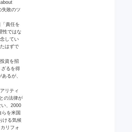
out
り、政府の失敗のツ
同様「責任を
合理性ではな
念してい
たはずで
投資を招
さざるを得
があるが、
アリティ
るとの法律が
、2000
自らを米国
おける気候
。カリフォ