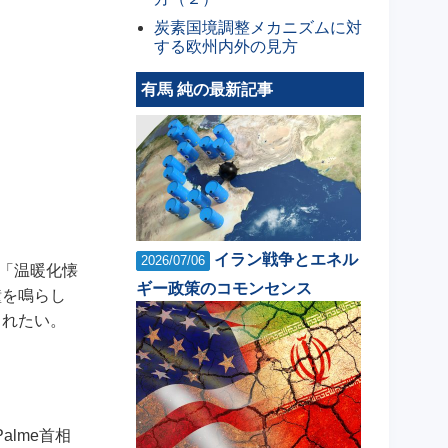
炭素国境調整メカニズムに対
する欧州内外の見方
有馬 純の最新記事
イラン戦争とエネル
2026/07/06
ゆる「温暖化懐
ギー政策のコモンセンス
鐘を鳴らし
されたい。
alme首相