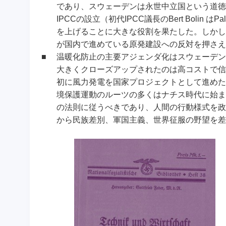
であり、スウェーデンは永世中立国という道徳的
IPCCの設立（初代IPCC議長のBert Bol
を上げることに大きな役割を果たした。しかし
が国内で進めている原発建設への反対を押さえ
■
温暖化防止の主要アジェンダ化はスウェーデン
大きくクローズアップされたのは高コストで信
初に風力発電を国家プロジェクトとして進めた
境保護運動のルーツの多くはナチス時代に始ま
の法則に従うべきであり、人間の行動様式を政
から民族差別、軍国主義、世界征服の野望を差