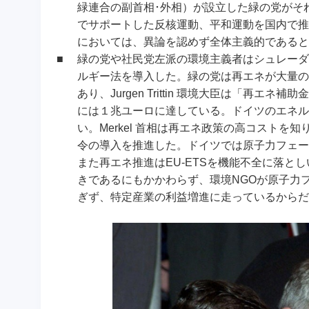
緑連合の副首相･外相）が設立した緑の党がそ
でサポートした反核運動、平和運動を国内で推
においては、異論を認めず全体主義的であると
■
緑の党や社民党左派の環境主義者はシュレーダ
ルギー法を導入した。緑の党は再エネが大量の
あり、Jurgen Trittin 環境大臣は「
には１兆ユーロに達している。ドイツのエネルギー
い。Merkel 首相は再エネ政策の高コスト
令の導入を推進した。ドイツでは原子力フェー
また再エネ推進はEU-ETSを機能不全に落
きであるにもかかわらず、環境NGOが原子力
ぎず、特定産業の利益増進に走っているからだ