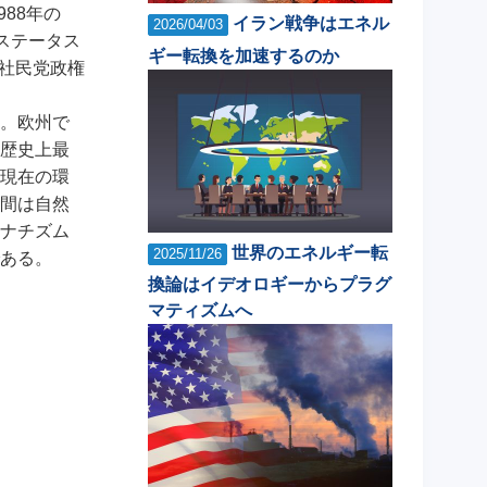
88年の
イラン戦争はエネル
2026/04/03
のステータス
ギー転換を加速するのか
、社民党政権
。欧州で
歴史上最
現在の環
間は自然
ナチズム
世界のエネルギー転
2025/11/26
ある。
換論はイデオロギーからプラグ
マティズムへ