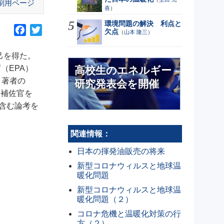
刷用ページ
喜
）
環境問題の解決 利点と
F
T
欠点
（
山本 隆三
）
a
w
c
i
と知己を得た。
e
t
（EPA）
高校生のエネルギー
b
t
。著者の
研究発表会を開催
o
e
別補佐官を
o
r
問題を含む論考を
k
関連情報：
日本の揮発油販売の将来
新型コロナウィルスと地球温
暖化問題
新型コロナウィルスと地球温
暖化問題（２）
コロナ危機と温暖化対策の行
方（２）