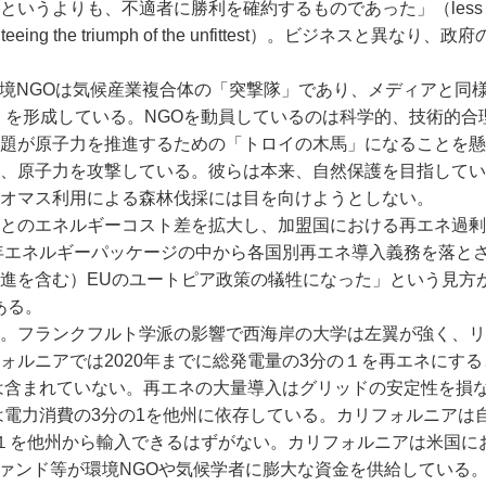
うよりも、不適者に勝利を確約するものであった」（less ab
han guaranteeing the triumph of the unfittest）。ビジネスと異な
rth, WWF 等の環境NGOは気候産業複合体の「突撃隊」であり、メディアと
sibility）」を形成している。NGOを動員しているのは科学的、技術的
題が原子力を推進するための「トロイの木馬」になることを懸
、原子力を攻撃している。彼らは本来、自然保護を目指してい
オマス利用による森林伐採には目を向けようとしない。
とのエネルギーコスト差を拡大し、加盟国における再エネ過剰
0年エネルギーパッケージの中から各国別再エネ導入義務を落と
進を含む）EUのユートピア政策の犠牲になった」という見方
ある。
。フランクフルト学派の影響で西海岸の大学は左翼が強く、リ
ォルニアでは2020年までに総発電量の3分の１を再エネにす
は含まれていない。再エネの大量導入はグリッドの安定性を損ない
は電力消費の3分の1を他州に依存している。カリフォルニアは
１を他州から輸入できるはずがない。カリフォルニアは米国に
ファンド等が環境NGOや気候学者に膨大な資金を供給している