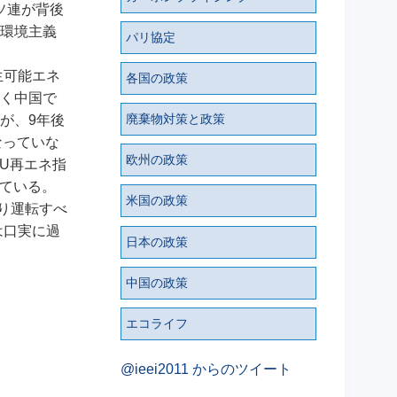
ソ連が背後
環境主義
パリ協定
生可能エネ
各国の政策
く中国で
廃棄物対策と政策
たが、9年後
なっていな
欧州の政策
EU再エネ指
ている。
米国の政策
り運転すべ
は口実に過
日本の政策
中国の政策
エコライフ
@ieei2011 からのツイート