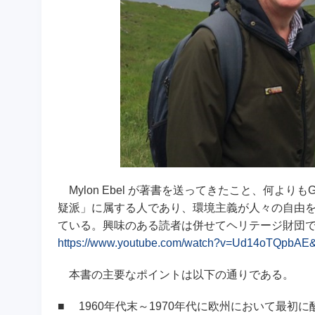
Mylon Ebel が著書を送ってきたこと、何よりもGr
疑派」に属する人であり、環境主義が人々の自由
ている。興味のある読者は併せてヘリテージ財団
https://www.youtube.com/watch?v=Ud14oTQpbAE&
本書の主要なポイントは以下の通りである。
■
1960年代末～1970年代に欧州において最初に