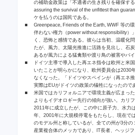
の補助金政策は「不適者の生き残りを確保するとい
assuring the survival of the unfittest t
ケを払うのは国民である。
■
Greenpeace, Friends of the Ea
伴わない権力（power without respon
く、恐怖と感情である。彼らは当初、温暖化問
たが、風力、太陽光推進に活路を見出し、石炭
あるが風力による猛禽類や渡り鳥の被害やバイ
■
ドイツ主導で導入した再エネ指令は欧州と米国
いたことが明らかになり、欧州委員会は203
なくなった。「ドイツやスペインが（再エネ推
実際はEUがドイツの政策の犠牲になったので
■
米国ではカリフォルニアで環境主義が広まった
よりもイデオロギー先行の傾向が強い。カリフ
2011年に成立したが、この中に原子力、水力
年、2001年に大規模停電をもたらし、現在で
のモデル州と称しているが、全ての州が3分の
産業複合体のメッカであり、IT長者、ヘッジ