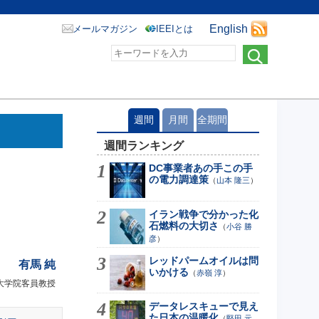
English
メールマガジン
IEEIとは
週間
月間
全期間
週間ランキング
DC事業者あの手この手
の電力調達策
（
山本 隆三
）
イラン戦争で分かった化
石燃料の大切さ
（
小谷 勝
彦
）
レッドパームオイルは問
有馬 純
いかける
（
赤嶺 淳
）
大学院客員教授
データレスキューで見え
た日本の温暖化
（
堅田 元