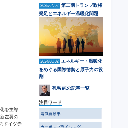
第二期トランプ政権
2025/04/02
発足とエネルギー温暖化問題
エネルギー・温暖化
2024/08/02
をめぐる国際情勢と原子力の役
割
有馬 純の記事一覧
注目ワード
化を主導
電気自動車
新左翼の
後のドイツ赤
カーボンプライシング