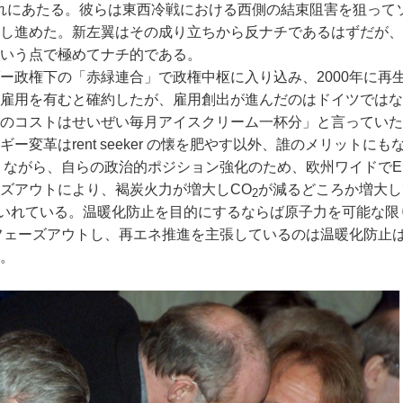
れにあたる。彼らは東西冷戦における西側の結束阻害を狙って
し進めた。新左翼はその成り立ちから反ナチであるはずだが、
いう点で極めてナチ的である。
ー政権下の「赤緑連合」で政権中枢に入り込み、2000年に再
雇用を有むと確約したが、雇用創出が進んだのはドイツではな
再エネ補助金のコストはせいぜい毎月アイスクリーム一杯分」と言ってい
変革はrent seeker の懐を肥やす以外、誰のメリットにも
を知りながら、自らの政治的ポジション強化のため、欧州ワイドで
ズアウトにより、褐炭火力が増大しCO
が減るどころか増大し
2
としいれている。温暖化防止を目的にするならば原子力を可能な限
フェーズアウトし、再エネ推進を主張しているのは温暖化防止
。