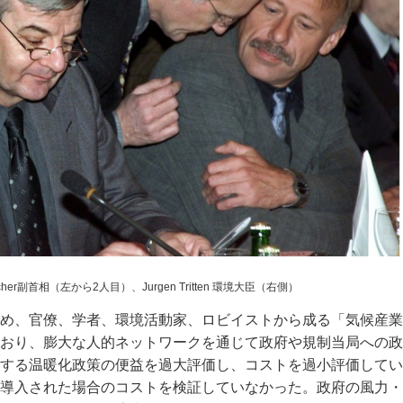
cher副首相（左から2人目）、Jurgen Tritten 環境大臣（右側）
め、官僚、学者、環境活動家、ロビイストから成る「気候産業
x）」が形成されており、膨大な人的ネットワークを通じて政府や規制当局へ
する温暖化政策の便益を過大評価し、コストを過小評価してい
導入された場合のコストを検証していなかった。政府の風力・