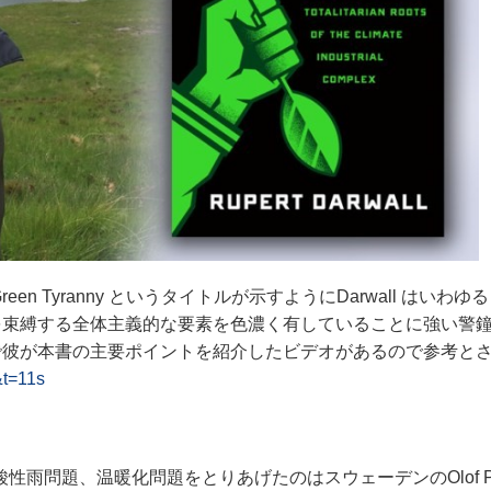
een Tyranny というタイトルが示すようにDarwall はいわ
を束縛する全体主義的な要素を色濃く有していることに強い警
で彼が本書の主要ポイントを紹介したビデオがあるので参考と
t=11s
酸性雨問題、温暖化問題をとりあげたのはスウェーデンのOlof P