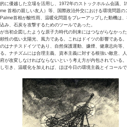
に優越した立場を活用し、1972年のストックホルム会議、19
in はPalme 首相の親しい友人）等、国際政治外交における環境問題
Palme首相が酸性雨、温暖化問題をプレーアップした動機は
込み、石炭を攻撃するためのツールであった。
が当初企図したような原子力時代の到来にはつながらなかった
頼性の低い太陽光、風力である。これはドイツの影響である。
のはナチスドイツであり、自然保護運動、嫌煙、健康志向等、
る。ナチズムには合理主義、資本主義に対する根強い敵意、人
府が改変しなければならないという考え方が内包されている。
し引き、温暖化を加えれば、ほぼ今日の環境主義とイコールで