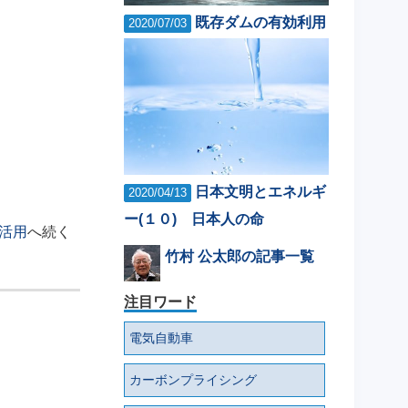
既存ダムの有効利用
2020/07/03
日本文明とエネルギ
2020/04/13
ー(１０) 日本人の命
活用
へ続く
竹村 公太郎の記事一覧
注目ワード
電気自動車
カーボンプライシング