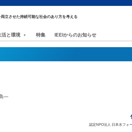
を両立させた持続可能な社会のあり方を考える
生活と環境
特集
IEEIからのお知らせ
島―
認定NPO法人 日本水フォ