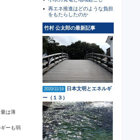
再エネ推進はどのような負担
をもたらしたのか
竹村 公太郎の最新記事
日本文明とエネルギ
2020/11/19
ー（１３）
ー量は薄
ルギーも弱