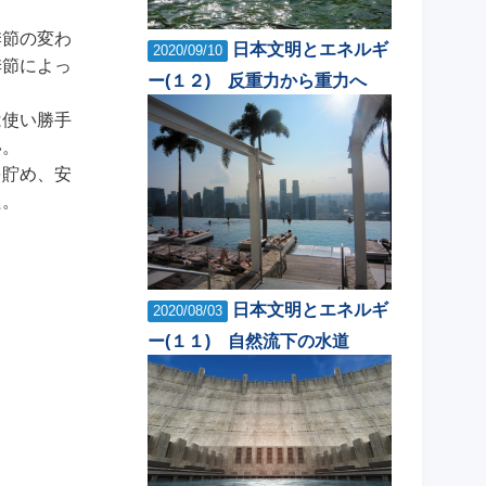
季節の変わ
日本文明とエネルギ
2020/09/10
季節によっ
ー(１２) 反重力から重力へ
は使い勝手
い。
を貯め、安
た。
日本文明とエネルギ
2020/08/03
ー(１１) 自然流下の水道