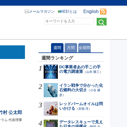
English
メールマガジン
IEEIとは
週間
月間
全期間
週間ランキング
DC事業者あの手この手
の電力調達策
（
山本 隆三
）
イラン戦争で分かった化
石燃料の大切さ
（
小谷 勝
彦
）
レッドパームオイルは問
いかける
（
赤嶺 淳
）
竹村 公太郎
ーラム 代表理事
データレスキューで見え
た日本の温暖化
（
堅田 元