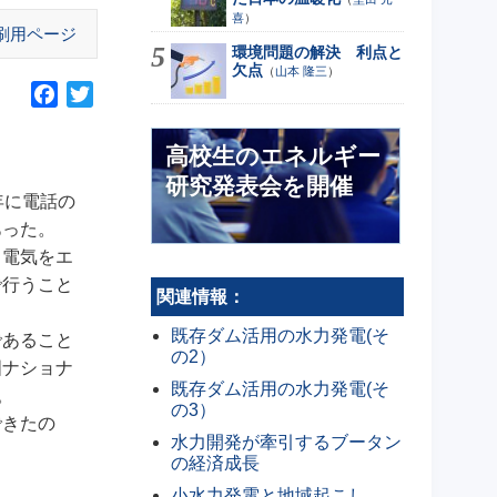
喜
）
刷用ページ
環境問題の解決 利点と
欠点
（
山本 隆三
）
F
T
a
w
c
i
高校生のエネルギー
e
t
研究発表会を開催
b
t
年に電話の
o
e
あった。
o
r
、電気をエ
k
で行うこと
関連情報：
既存ダム活用の水力発電(そ
であること
の2）
国ナショナ
既存ダム活用の水力発電(そ
。
の3）
できたの
水力開発が牽引するブータン
の経済成長
小水力発電と地域起こし