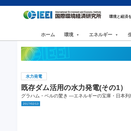
環境と経済
ホーム
環境
エネルギー
水力発電
既存ダム活用の水力発電(その1）
グラハム・ベルの驚き ―エネルギーの宝庫・日本列
2017/02/13