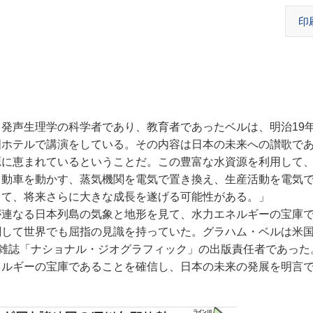
印
た。発声生理学の科学者であり、教育者であったベルは、明治19
国ホテルで講演をしている。その内容は日本の未来への讃歌で
源に恵まれているということだ。この豊富な水資源を利用して
自動車を動かす、蒸気機関を電気で置き換え、生産活動を電気
して、将来さらに大きな成長を遂げる可能性がある。」
連なる日本列島の気象と地形を見て、水力エネルギーの宝庫
関して世界でも屈指の見識を持っていた。グラハム・ベルは米
、雑誌「ナショナル・ジオグラフィック」の出版責任者であった
ルギーの宝庫であることを確信し、日本の未来の発展を明言