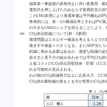
福島第一事故後の原発停止に伴い産業用・家庭
電気代を押し上げたのみならず貿易収支の赤
このLNG多用により発電単価は平均概ね10円
将来的には、表－1の構成比率とすればPV,
の大きなLNGのシェアを抑えることにより
viii.
CO
排出削減について(表－2参照)
2
環境問題はエネルギー構成を考えるうえでの
過ぎず今後益々小さくなる。またGDP当たり
削減に努める必要はあるが、過度な削減の必
炭火力と原子力の組み合わせでは平均CO
排
2
え低コストのCO
排出回収技術・貯留（CC
2
れる可能性が見込まれる。
わが国のCO
削減努力以上に石炭火力、CC
2
CO
排出量削減の道をとる方が世界のCO
排
2
2