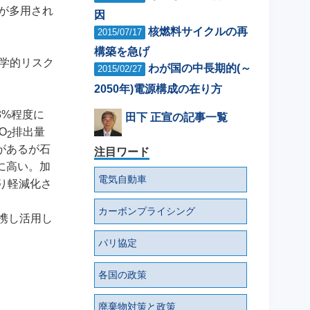
が多用され
因
核燃料サイクルの再
2015/07/17
構築を急げ
政学的リスク
わが国の中長期的(～
2015/02/27
2050年)電源構成の在り方
3%程度に
田下 正宣の記事一覧
O
排出量
2
があるが石
注目ワード
に高い。加
電気自動車
り軽減化さ
カーボンプライシング
携し活用し
パリ協定
各国の政策
廃棄物対策と政策