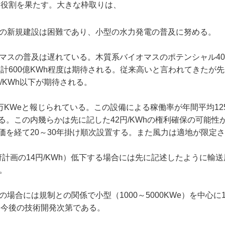
た役割を果たす。大きな枠取りは、
の新規建設は困難であり、小型の水力発電の普及に努める。
スの普及は遅れている。木質系バイオマスのポテンシャル400
計600億KWh程度は期待される。従来高いと言われてきたが
/KWh以下が期待される。
0万KWeと報じられている。この設備による稼働率が年間平均12
する。この内幾らかは先に記した42円/KWhの権利確保の可能性
評価を経て20～30年掛け順次設置する。また風力は適地が限定
計画の14円/KWh）低下する場合には先に記述したように輸
。
合には規制との関係で小型（1000～5000KWe）を中心に10
は今後の技術開発次第である。