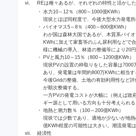
vi.
REは種々あるが、それぞれの特性と活かし
・
水力10～12％（800～1000億KWh）
現状とほぼ同程度で、今後大型水力発電所
・
バイオマス5～8％（400～600億KWh）
わが国は森林大国であるが、木質系バイオマ
KWhに加えて家畜等のふん尿利用などで合
様に機械の導入、林道の整備等により20円
・
PVと風力10～15％（800～1200億KWh）
現状PVの設置の枠取りをした容量は700
あり、発電量は年間約800万KWhに相当
今後Gridの整備、土地の有効利用性など
が順次整備する。
一方PVの発電コストが大幅に（例えば政府
ギー源として用いる方向も十分考えられる
・
地熱と潮力数％（100～200億KWh）
現状では少数であり、適地が少ないが地熱の場
億KWh程度の可能性は大きい。潮流発電
vii.
経済性