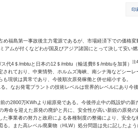
印
0%を占め福島第一事故後主力電源であるが、市場経済下での価格
anプレミアムが付くなどわが国及びアジア諸国にとって決して安い
注4
＄/mbtuと日本の12＄/mbtu（輸送費8＄/mbtuを加算）
定されており、中東情勢、ホルムズ海峡、南シナ海などシーレ
らも現状は異常であり、今後順次原発稼働と併せ縮小する。
察される。なお発電プラントの技術レベルは世界的レベルにあり今
故前の2800万KWhより縮原発である。今後停止中の既設炉の新
年の寿命を迎えた原発の廃炉と共に、安全性が高い新鋭の原発の
した事業者の努力と政府による各種制度の整備により、安全な
る。また高レベル廃棄物（HLW）処分問題は先に記したように