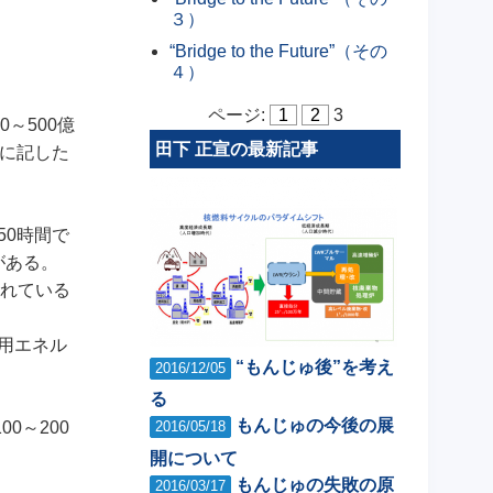
３）
“Bridge to the Future”（その
４）
ページ:
1
2
3
～500億
田下 正宣の最新記事
先に記した
50時間で
がある。
されている
送用エネル
“もんじゅ後”を考え
2016/12/05
る
もんじゅの今後の展
0～200
2016/05/18
開について
もんじゅの失敗の原
2016/03/17