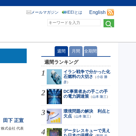
English
メールマガジン
IEEIとは
週間
月間
全期間
週間ランキング
イラン戦争で分かった化
石燃料の大切さ
（
小谷 勝
彦
）
DC事業者あの手この手
の電力調達策
（
山本 隆三
）
環境問題の解決 利点と
欠点
（
山本 隆三
）
田下 正宣
株式会社 代表
データレスキューで見え
た日本の温暖化
（
堅田 元