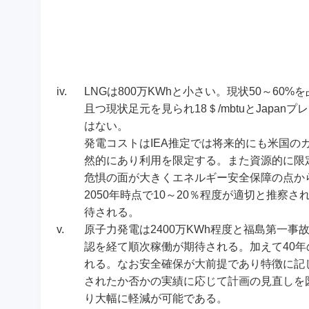
iv.
LNGは800万KWhと小さい。現状50～6
且つ現状足元を見られ18＄/mbtuとJap
はない。
発電コストはIEA推定では将来的にも米国のガス代4
然的にあり利用を限定する。また資源的に限
危惧の面が大きくエネルギー安全保障の点か
2050年時点で10～20％程度が適切と推
待される。
v.
原子力発電は2400万KWh程度と福島第一事
認を経て順次稼働が期待される。加えて40
れる。なお安全確保が大前提であり特徴に記
されたか否かの実績に応じて計画の見直しを図
り大幅に軽減が可能である。