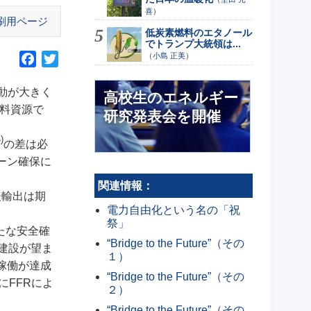
喜
）
刷用ページ
低炭素燃料のエタノール
でトランプ大統領は...
（
小島 正美
）
F
T
a
w
変動が大きく
c
i
高校生のエネルギー
e
t
燃料資源で
研究発表会を開催
b
t
)
o
e
の差は必
o
r
ーン確保に
k
関連情報：
後輸出は期
電力自由化という名の「祝
祭」
たな安全確
“Bridge to the Future”（その
建設が望ま
１）
稼働が達成
“Bridge to the Future”（その
FFRによ
２）
“Bridge to the Future”（その