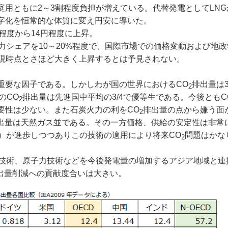
用ともに2～3割程度負担が増えている。代替発電としてLNG
字化を恒常的な体質に変え円安に導いた。
程度から14円程度に上昇。
風力シェアを10～20%程度で、国際市場での価格変動および地
、現時点とさほど大きく上昇するとは予見されない。
重要な因子である。しかしわが国の世界におけるCO
排出量は
2
のCO
排出量は先進国中平均の3/4で優等生である。今後ともC
2
要性は少ない。また石炭火力の利をCO
排出量の点から嫌う面
2
出量は天然ガス並である。その一方価格、供給の安定性は非常
S）が進歩しつつありこの技術の適用により将来CO
問題はかな
2
S技術、原子力技術などを今後発電量の増加するアジア地域と連
出量削減への貢献度合いは大きい。