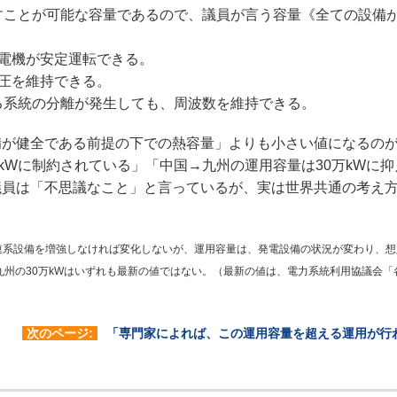
すことが可能な容量であるので、議員が言う容量《全ての設備
電機が安定運転できる。
圧を維持できる。
る系統の分離が発生しても、周波数を維持できる。
が健全である前提の下での熱容量」よりも小さい値になるの
kWに制約されている」「中国→九州の運用容量は30万kWに
議員は「不思議なこと」と言っているが、実は世界共通の考え
連系設備を増強しなければ変化しないが、運用容量は、発電設備の状況が変わり、想
九州の30万kWはいずれも最新の値ではない。（最新の値は、電力系統利用協議会「
次のページ:
「専門家によれば、この運用容量を超える運用が行