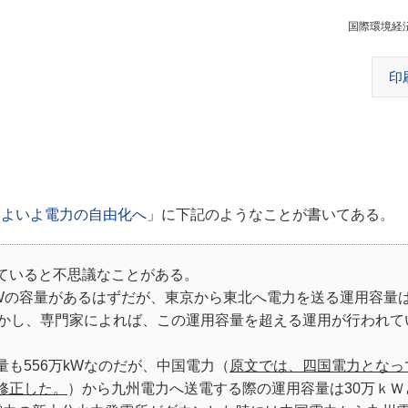
国際環境経
印
いよいよ電力の自由化へ
」に下記のようなことが書いてある。
ていると不思議なことがある。
kWの容量があるはずだが、東京から東北へ電力を送る運用容量は
しかし、専門家によれば、この運用容量を超える運用が行われて
も556万kWなのだが、中国電力（
原文では、四国電力となっ
修正した。
）から九州電力へ送電する際の運用容量は30万ｋＷ