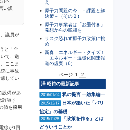
電力へ
え
言い訳
原子力問題の今 －課題と解
決策－（その２）
原子力事業者は「お墨付き」
発想からの脱却を
は、議員が
リスク恐れず原子力政策に挑
め
言うと「全
新春 エネルギー・クイズ！
おいて、送
－エネルギー・温暖化関連報
道の虚実（6）
ら、ここま
系統に事故
ページ:
1
2
考慮してい
澤 昭裕の最新記事
の設備があ
私の提言 ―総集編―
2016/01/04
は許容す
日本が築いた「パリ
2015/12/17
の値を採用
協定」の基礎
「政策を作る」とは
2015/11/25
どういうことか
電線が1回