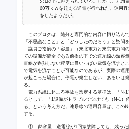
の1以下に抑えられている。しかし、九州
60万ｋＷを超える送電が行われた。運用
をしたようだが。
このブログは、随分と専門的な内容に切り込んで
「不思議なこと」と「どうしたのだろう」と疑問
議員ご指摘の「容量」（東北電力と東京電力間の12
ての設備が健全である前提の下での連系線の熱容
電線が過熱しない程度に目いっぱい電気を流すと
で電気を流すことが可能なのであるが、実際の運
が起こった場合に、停電が発生しない、あるいは
る。
電力系統に起こる事故を想定する基準は、「N-1
るとして、「1設備がトラブルで欠けても（N-1）
る」という考え方だ。連系線の運用容量は、このN
する。
①
熱容量 送電線が1回線故障しても、残った