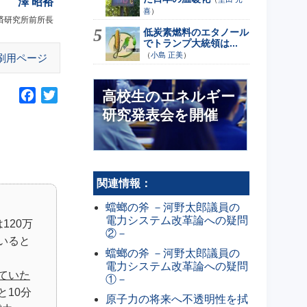
澤 昭裕
喜
）
済研究所前所長
低炭素燃料のエタノール
でトランプ大統領は...
（
小島 正美
）
刷用ページ
高校生のエネルギー
F
T
a
w
研究発表会を開催
c
i
e
t
b
t
o
e
関連情報：
o
r
蟷螂の斧 －河野太郎議員の
k
電力システム改革論への疑問
120万
②－
いると
蟷螂の斧 －河野太郎議員の
電力システム改革論への疑問
ていた
①－
と10分
原子力の将来へ不透明性を拭