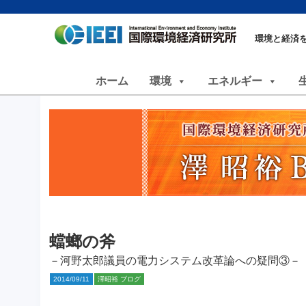
環境と経済
ホーム
環境
エネルギー
蟷螂の斧
－河野太郎議員の電力システム改革論への疑問③－
2014/09/11
澤昭裕 ブログ