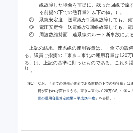
線故障した場合を前提に、残った回線で流
る前提の下での熱容量》以下の値。）。
②
系統安定度 送電線が1回線故障しても、発
③
電圧安定性 送電線が1回線故障しても、電
④
周波数維持面 連系線のルート断事故によ
上記の結果、連系線の運用容量は、「全ての設備
る。議員ご指摘の「東京→東北の運用容量は120万
る」は、上記の基準に則ったものである。これを
1）
。
注1）
なお、「全ての設備が健全である前提の下での熱容量」は
提が変われば変わりうる。東京→東北の120万kW、中国→
備の運用容量算定結果－平成26年度
」を参照。）