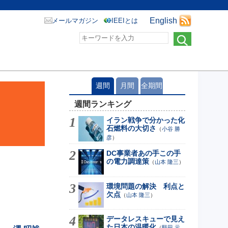
English
メールマガジン
IEEIとは
週間
月間
全期間
週間ランキング
イラン戦争で分かった化
石燃料の大切さ
（
小谷 勝
彦
）
DC事業者あの手この手
の電力調達策
（
山本 隆三
）
環境問題の解決 利点と
欠点
（
山本 隆三
）
データレスキューで見え
た日本の温暖化
（
堅田 元