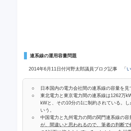
連系線の運用容量問題
2014年6月11日付河野太郎議員ブログ記事 「
○
日本国内の電力会社間の連系線の容量を見
○
東北電力と東京電力間の連系線は1262万
kWと、その10分の1に制約されている。
いう。
○
中国電力と九州電力の間の関門連系線の容量
が、間違いと思われるので、筆者の判断で