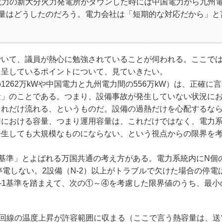
電力の新大分火力発電所がダウンした時には中国電力から九州
容量はどうしたのだろう。電力会社は「短期的な対応だから」と
いて、議員が熱心に勉強されていることが伺われる。ここで
を呈しているポイントについて、見ていきたい。
62万kWや中国電力と九州電力間の556万kW）は、正確に
量」のことである。つまり、設備事故が発生していない状況に
これだけ流れる、というものだ。設備の過熱だけを心配するな
用における容量、つまり運用容量は、これだけではなく、電力
発生しても大規模なものにならない、という視点からの限界を
基準」とよばれる万国共通の考え方がある。電力系統内にN個
停電しない。2設備（N-2）以上がトラブルで欠けた場合の停電
-1基準を踏まえて、次の①～④を考慮した限界値のうち、最小
回線の温度上昇が許容範囲に収まる（ここで言う熱容量は、送