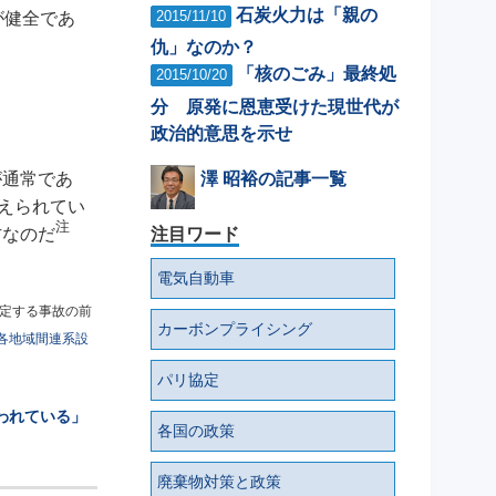
石炭火力は「親の
2015/11/10
が健全であ
仇」なのか？
「核のごみ」最終処
2015/10/20
分 原発に恩恵受けた現世代が
政治的意思を示せ
澤 昭裕の記事一覧
が通常であ
抑えられてい
注
注目ワード
方なのだ
電気自動車
定する事故の前
カーボンプライシング
各地域間連系設
パリ協定
われている」
各国の政策
廃棄物対策と政策