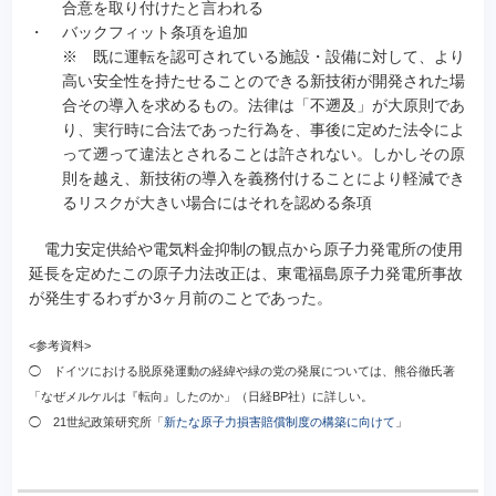
合意を取り付けたと言われる
・
バックフィット条項を追加
※ 既に運転を認可されている施設・設備に対して、より
高い安全性を持たせることのできる新技術が開発された場
合その導入を求めるもの。法律は「不遡及」が大原則であ
り、実行時に合法であった行為を、事後に定めた法令によ
って遡って違法とされることは許されない。しかしその原
則を越え、新技術の導入を義務付けることにより軽減でき
るリスクが大きい場合にはそれを認める条項
電力安定供給や電気料金抑制の観点から原子力発電所の使用
延長を定めたこの原子力法改正は、東電福島原子力発電所事故
が発生するわずか3ヶ月前のことであった。
<参考資料>
◯ ドイツにおける脱原発運動の経緯や緑の党の発展については、熊谷徹氏著
「なぜメルケルは『転向』したのか」（日経BP社）に詳しい。
◯ 21世紀政策研究所「
新たな原子力損害賠償制度の構築に向けて
」