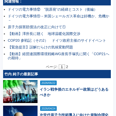
関連情報：
ドイツの電力事情⑫ ”脱原発”の経緯とコスト（後編）
ドイツの電力事情⑪－米国シェールガス革命は好機か、危機か
－
原子力損害賠償法の改正に向けて①
【動画】澤所長に聴く 地球温暖化国際交渉
COP20 参戦記（その2） ドイツ政府主催のサイドイベント
【緊急提言】誤解だらけの気候変動問題
【動画】経団連国際環境戦略WG座長手塚氏に聞く「COP21へ
の期待」
ページ:
1
2
竹内 純子の最新記事
2026/06/22
イラン戦争後のエネルギー政策はどうある
べきか
2026/04/24
次世代原子力技術導入に向けた規制合理化