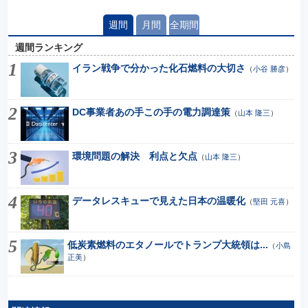
週間
月間
全期間
週間ランキング
イラン戦争で分かった化石燃料の大切さ
（
小谷 勝彦
）
DC事業者あの手この手の電力調達策
（
山本 隆三
）
環境問題の解決 利点と欠点
（
山本 隆三
）
データレスキューで見えた日本の温暖化
（
堅田 元喜
）
低炭素燃料のエタノールでトランプ大統領は...
（
小島
正美
）