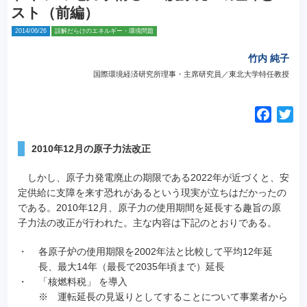
スト（前編）
2014/06/26
誤解だらけのエネルギー・環境問題
竹内 純子
国際環境経済研究所理事・主席研究員／東北大学特任教授
F
T
a
w
c
i
2010年12月の原子力法改正
e
t
しかし、原子力発電廃止の期限である2022年が近づくと、安
b
t
定供給に支障を来す恐れがあるという現実が立ちはだかったの
o
e
である。2010年12月、原子力の使用期間を延長する趣旨の原
o
r
子力法の改正が行われた。主な内容は下記のとおりである。
k
・
各原子炉の使用期限を2002年法と比較して平均12年延
長、最大14年（最長で2035年頃まで）延長
・
「核燃料税」 を導入
※ 運転延長の見返りとしてすることについて事業者から