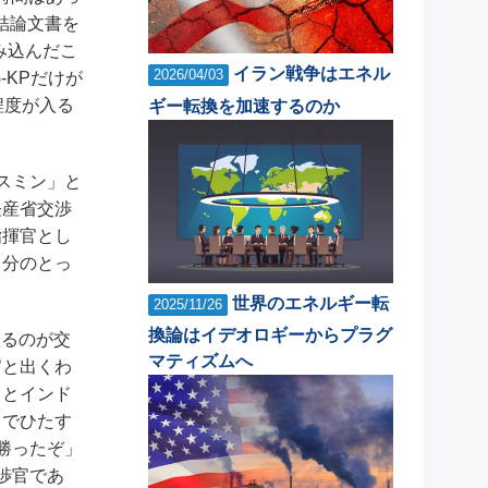
結論文書を
み込んだこ
イラン戦争はエネル
2026/04/03
-KPだけが
程度が入る
ギー転換を加速するのか
スミン」と
経産省交渉
指揮官とし
自分のとっ
世界のエネルギー転
2025/11/26
換論はイデオロギーからプラグ
入るのが交
マティズムへ
官と出くわ
るとインド
までひたす
勝ったぞ」
渉官であ