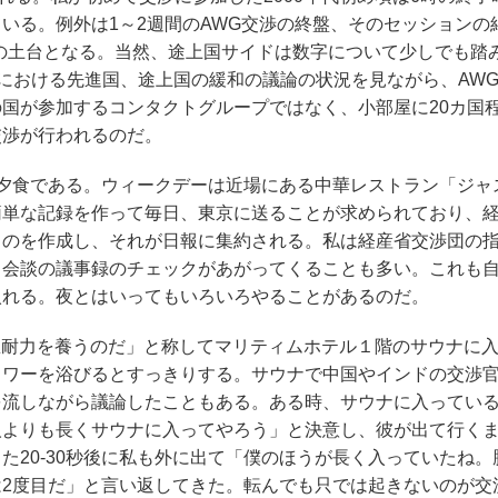
いる。例外は1～2週間のAWG交渉の終盤、そのセッションの
の土台となる。当然、途上国サイドは数字について少しでも踏
Aにおける先進国、途上国の緩和の議論の状況を見ながら、AWG
国が参加するコンタクトグループではなく、小部屋に20カ国
交渉が行われるのだ。
夕食である。ウィークデーは近場にある中華レストラン「ジャ
簡単な記録を作って毎日、東京に送ることが求められており、
ものを作成し、それが日報に集約される。私は経産省交渉団の
イ会談の議事録のチェックがあがってくることも多い。これも
入れる。夜とはいってもいろいろやることがあるのだ。
忍耐力を養うのだ」と称してマリティムホテル１階のサウナに
ャワーを浴びるとすっきりする。サウナで中国やインドの交渉
を流しながら議論したこともある。ある時、サウナに入ってい
人よりも長くサウナに入ってやろう」と決意し、彼が出て行く
た20-30秒後に私も外に出て「僕のほうが長く入っていたね。
2度目だ」と言い返してきた。転んでも只では起きないのが交