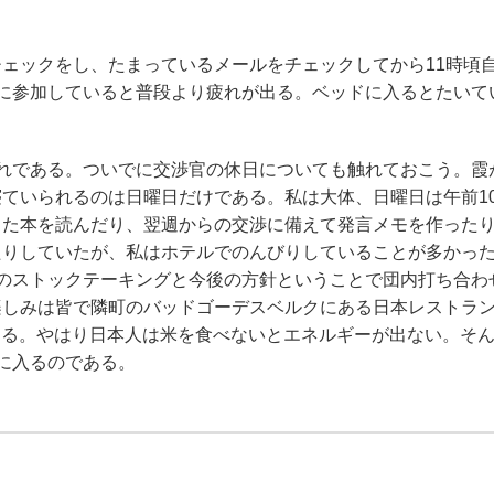
ェックをし、たまっているメールをチェックしてから11時頃
に参加していると普段より疲れが出る。ベッドに入るとたいて
れである。ついでに交渉官の休日についても触れておこう。霞
ていられるのは日曜日だけである。私は大体、日曜日は午前1
きた本を読んだり、翌週からの交渉に備えて発言メモを作った
たりしていたが、私はホテルでのんびりしていることが多かっ
のストックテーキングと今後の方針ということで団内打ち合わ
楽しみは皆で隣町のバッドゴーデスベルクにある日本レストラ
である。やはり日本人は米を食べないとエネルギーが出ない。そ
に入るのである。