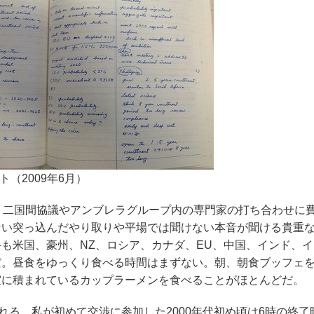
ト（2009年6月）
、二国間協議やアンブレラグループ内の専門家の打ち合わせに
ない突っ込んだやり取りや平場では聞けない本音が聞ける貴重
も米国、豪州、NZ、ロシア、カナダ、EU、中国、インド、
だ。昼食をゆっくり食べる時間はまずない。朝、朝食ブッフェ
室に積まれているカップラーメンを食べることがほとんどだ。
れる。私が初めて交渉に参加した2000年代初め頃は6時の終了