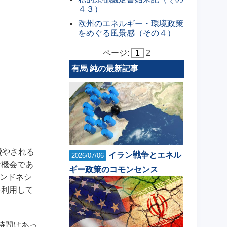
４３）
欧州のエネルギー・環境政策
をめぐる風景感（その４）
ページ:
1
2
有馬 純の最新記事
費やされる
イラン戦争とエネル
2026/07/06
な機会であ
ギー政策のコモンセンス
インドネシ
を利用して
時間はあっ