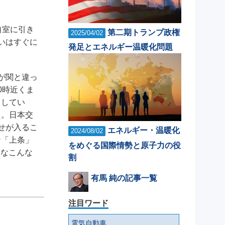
自室に引き
第二期トランプ政権
2025/04/02
いはすぐに
発足とエネルギー温暖化問題
が関と違っ
0時近くま
りしてい
た。日本交
せが入るこ
エネルギー・温暖化
2024/08/02
ン「上条」
をめぐる国際情勢と原子力の役
んなこんな
割
有馬 純の記事一覧
注目ワード
電気自動車