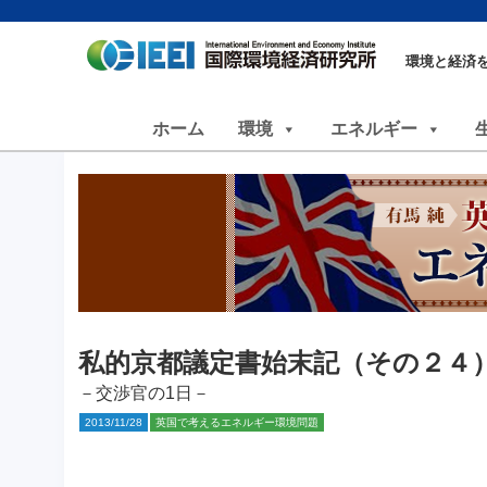
環境と経済
ホーム
環境
エネルギー
私的京都議定書始末記（その２４
－交渉官の1日－
2013/11/28
英国で考えるエネルギー環境問題