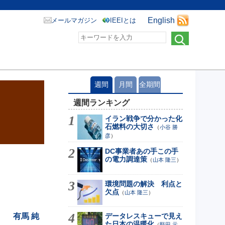
English
メールマガジン
IEEIとは
週間
月間
全期間
週間ランキング
イラン戦争で分かった化
石燃料の大切さ
（
小谷 勝
彦
）
DC事業者あの手この手
の電力調達策
（
山本 隆三
）
環境問題の解決 利点と
欠点
（
山本 隆三
）
有馬 純
データレスキューで見え
た日本の温暖化
（
堅田 元