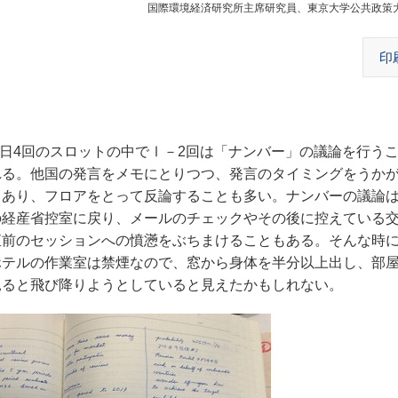
国際環境経済研究所主席研究員、東京大学公共政策
印
1日4回のスロットの中でⅠ－2回は「ナンバー」の議論を行う
れる。他国の発言をメモにとりつつ、発言のタイミングをうか
々あり、フロアをとって反論することも多い。ナンバーの議論
の経産省控室に戻り、メールのチェックやその後に控えている
直前のセッションへの憤懣をぶちまけることもある。そんな時
ホテルの作業室は禁煙なので、窓から身体を半分以上出し、部
見ると飛び降りようとしていると見えたかもしれない。