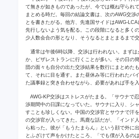
て無きが如きものであったが、今では概ね守られて
まとめる時だ。毎回の結論文書は、次のAWG交渉
とを書きたがる。他方、先進国サイドはAWG-LC
先行しないよう気を配る。この段階になると多くの
少人数会合の形となり、そうなるとまとまるまで
通常は午後6時以降、交渉は行われない。まずは
か、ピザレストランに行くことが多い。その日の
団の面々も自分の出た交渉結果を数行にまとめた
て、それに目を通す。また昼休み等に行われたバ
た議事録と突き合わせながら、必要があれば手を
AWG-KP交渉はストレスがたまる。「サウナで
渉期間中の日課になっていた。サウナに入り、シ
すことも珍しくない。中国の交渉官とサウナで汗
の交渉官が入ってきた。馬鹿な話だが、「インド
ら粘った。彼が「もうたまらん」という顔で外に出
とふざけて声をかけたところ、「でも僕が入るのは