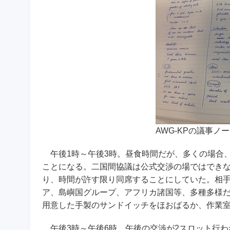
AWG-KPの議事ノー
午後1時～午後3時。昼食時間だが、多くの場合
ことになる。二国間協議は公式交渉の場ではでき
り、時間が許す限り同席することにしていた。相手
ア、島嶼国グループ、アフリカ諸国等、多種多様
用意した手製のサンドイッチをほおばるか、作業
午後3時～午後6時。午後の交渉が2スロット行わ