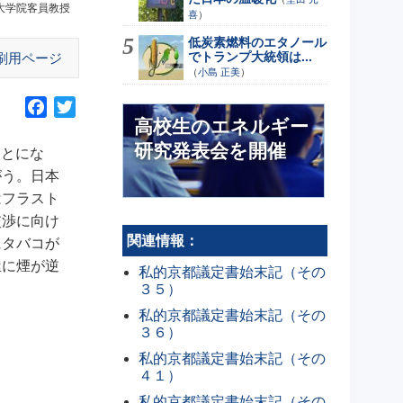
大学院客員教授
喜
）
低炭素燃料のエタノール
でトランプ大統領は...
刷用ページ
（
小島 正美
）
F
T
高校生のエネルギー
a
w
研究発表会を開催
c
i
ことにな
e
t
がう。日本
b
t
はフラスト
o
e
交渉に向け
o
r
関連情報：
にタバコが
k
屋に煙が逆
私的京都議定書始末記（その
３５）
私的京都議定書始末記（その
３６）
私的京都議定書始末記（その
４１）
私的京都議定書始末記（その