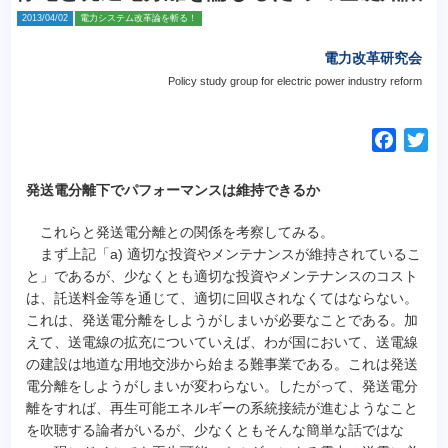
2013/04/02
電力システム改革論を斬る！
電力改革研究会
Policy study group for electric power industry reform
F
T
a
w
c
i
発送電分離下でパフォーマンスは維持できるか
e
t
これらと発送電分離との関係を考察してみる。
b
t
まず上記「a) 適切な投資やメンテナンスが維持されているこ
o
e
と」であるが、少なくとも適切な投資やメンテナンスのコスト
o
r
は、託送料金等を通じて、適切に回収されなくてはならない。
k
これは、発送電分離をしようがしまいが必要なことである。加
えて、送電線の拡充についていえば、わが国において、送電線
の建設は地道な用地交渉から始まる難事業である。これは発送
電分離をしようがしまいが変わらない。したがって、発送電分
離をすれば、再生可能エネルギーの系統接続が進むようなこと
を吹聴する論者がいるが、少なくともそんな簡単な話ではな