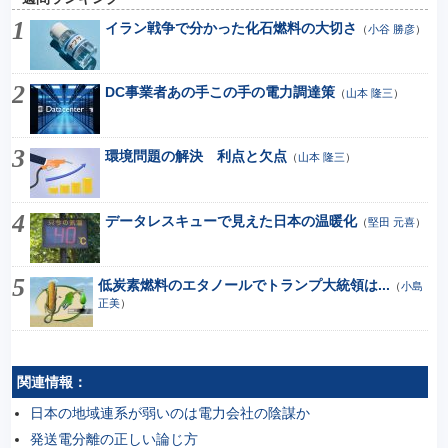
イラン戦争で分かった化石燃料の大切さ
（
小谷 勝彦
）
DC事業者あの手この手の電力調達策
（
山本 隆三
）
環境問題の解決 利点と欠点
（
山本 隆三
）
データレスキューで見えた日本の温暖化
（
堅田 元喜
）
低炭素燃料のエタノールでトランプ大統領は...
（
小島
正美
）
関連情報：
日本の地域連系が弱いのは電力会社の陰謀か
発送電分離の正しい論じ方