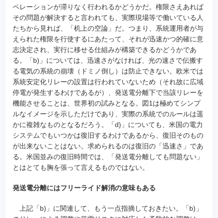
ペレーションが滞りなく行われるかどうかだ。権限さえあれば
その問題が解決すると言われても、実際現場等で働いている人
たちから見れば、「机上の空論」だ。つまり、系統運用者が与
えられた権限を行使するにあたって、それが迅速かつ的確に意
志決定され、実行に移せる仕組みが構築できるかどうかであ
る。「b)」については、迅速さがなければ、光の速さで伝搬す
る電気の系統の崩壊（ドミノ倒し）は防止できない。欧米では
系統安定化リレーの設置は行われていないため（それ故に広域
停電が発生するわけであるが）、発送電分離下で当該リレーを
機能させることは、世界初の試みとなる。図1は極めてシンプ
ルなイメージを示しただけであり、実際の系統でのルールは遥
かに複雑なものとなるだろう。「d)」についても、米国の電力
システムでもいつかは復旧するわけであるから、復旧そのもの
が出来ないことはない。求められるのは復旧の「迅速さ」であ
る。米国並みの復旧時間では、「発送電分離しても問題ない」
とはとても胸を張って言えるものではない。
発送電分離にはフリーライド解消の意味もある
上記「b)」に関連して、もう一点指摘しておきたい。「b)」