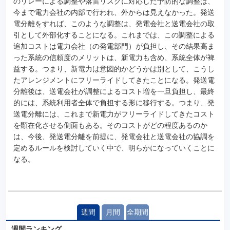
のリレーによる調整や落雷リスクに対応した予防的な調整は、
今まで電力会社の内部で行われ、外からは見えなかった。発送
電分離をすれば、このような調整は、発電会社と送電会社の取
引として外部化することになる。これまでは、この調整による
追加コストは電力会社（の発電部門）が負担し、その結果高ま
った系統の信頼度のメリットは、新電力も含め、系統全体が裨
益する。つまり、新電力は意図的かどうかは別として、こうし
たアレンジメントにフリーライドしてきたことになる。発送電
分離後は、送電会社が調整によるコスト増を一旦負担し、最終
的には、系統利用者全体で負担する形に移行する。つまり、発
送電分離には、これまで新電力がフリーライドしてきたコスト
を顕在化させる側面もある。そのコストがどの程度あるのか
は、今後、発送電分離を前提に、発電会社と送電会社の協調を
定めるルールを検討していく中で、明らかになっていくことに
なる。
週間
月間
全期間
週間ランキング