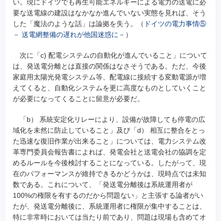
い。現にドイツでも再生可能エネルギーによる電力の送電に必
要な送電線の建設はなかなか進んでいない実態を見れば、そう
した「魔法のような話」は論拠を失う。（
ドイツの電力事情⑤
－ 送電網整備の遅れが他国迷惑に－
）
次に「c) 配電システムの自動化が進んでいること」について
は、発送電分離とは直接の関係はなさそうである。ただ、今後
家庭用太陽光発電システム等、配電線に接続する変動電源が増
えてくると、自動化システムを更に高度なものとしていくこと
が必要になってくることに留意が必要だ。
「b） 系統安定化リレーにより、設備が故障しても停電の広
域化を未然に防止していること」及び「d） 相互に整合をとっ
た迅速な復旧作業が出来ること」については、電力システム改
革専門委員会報告書によれば、発電会社と送電会社の協調を定
めるルールを今後検討することになっている。したがって、現
在のパフォーマンスが維持できるかどうかは、現時点では未知
数である。これについて、「発送電分離後は系統運用者が
100%の権限を有するのだから問題ない」と主張する論者がい
たが、発送電分離後に、系統運用者に権限が集中することは、
特に非常時においては当たり前であり、問題は現場も含めてオ