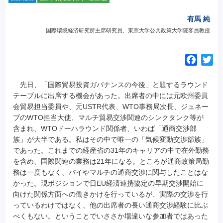
有馬 純
国際環境経済研究所主席研究員、東京大学公共政策大学院客員教授
F
T
a
w
c
i
先日、「国際貿易投資ガバナンスの今後」と題するラウンド
e
t
テーブルに出席する機会があった。出席者の中には元欧州委員
会貿易担当委員や、元USTR代表、WTO事務局次長、ジュネー
b
t
ブのWTO担当大使、マルチ貿易交渉関連のシンクタンク等が
o
e
含まれ、WTOドーハラウンド関係者、いわば「通商交渉部
o
r
族」が大半である。私はその中で唯一の「気候変動交渉部族」
k
であった。
これまでの経産省の31年のキャリアの中で在外勤務
を含め、国際関連の業務は21年になる。ところが通商政策局勤
務は一度もなく、バイやマルチの通商交渉に関与したことはな
かった。現ポジションで日EU経済連携協定の早期交渉開始に
向けた関係方面への働きかけを行っているが、実際の交渉を行
っているわけではなく、他の出席者の長い通商交渉経験に比ぶ
べくもない。ということでいささか場違いな参加者ではあった