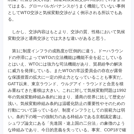
てはまる。グローバルガバナンスがうまく機能していない事例
としてWTO交渉と気候変動交渉がよく例示される所以でもあ
る。
しかし、交渉内容はもとより、交渉の質、性格において気候
変動交渉と通商交渉とでは大きな違いがあると思う。
第1に制度インフラの成熟度が圧倒的に違う。ドーハラウン
ドの停滞によってWTOの立法機能は機能不全を起こしている
とはいえ、WTOには強力な司法機能があり、貿易紛争の解決
に威力を発揮している。またWTOの常設委員会の存在が露骨
な保護措置の拡大に一定の抑止力となっていることも事実だ。
GATT以来、東京ラウンド、ウルグアイ・ラウンドと合意を積
み重ねてきた蓄積は大きい。これに対して気候変動問題は1992
年の気候変動枠組み条約に始まり、通商の世界に比して歴史が
浅い。気候変動枠組み条約は温暖化防止の重要性やそのための
行動について謳っているが、制度インフラとしての規範力は弱
い。条約下の唯一の強制力のある枠組みである京都議定書は、
シュワブ論文にある「先進国・途上国の二分法」の象徴のよう
な枠組みであり、今日的意義を失っている。事実、COP18で確