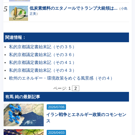
低炭素燃料のエタノールでトランプ大統領は...
（
小島
正美
）
関連情報：
私的京都議定書始末記（その３５）
私的京都議定書始末記（その３６）
私的京都議定書始末記（その４１）
私的京都議定書始末記（その４３）
欧州のエネルギー・環境政策をめぐる風景感（その４）
ページ:
1
2
有馬 純の最新記事
2026/07/06
イラン戦争とエネルギー政策のコモンセン
ス
2026/04/03