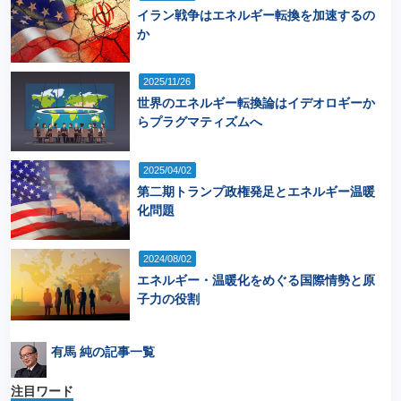
イラン戦争はエネルギー転換を加速するの
か
2025/11/26
世界のエネルギー転換論はイデオロギーか
らプラグマティズムへ
2025/04/02
第二期トランプ政権発足とエネルギー温暖
化問題
2024/08/02
エネルギー・温暖化をめぐる国際情勢と原
子力の役割
有馬 純の記事一覧
注目ワード