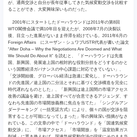
が、通商交渉と自分が長年従事してきた気候変動交渉を比較す
ることができ、大変興味深いものだった。
2001年にスタートしたドーハラウンドは2011年の第8回
WTO閣僚会議で満10年目を迎えたが、2008年7月の決裂以
後、目立った進展がないまま停滞を続けている。2011年6月の
Foreign Affairs にスーザン・シュワブUSTR代表が書いた論文
“After Doha – Why the Negotiations Are Doomed and What
We Should Do About It” を読むと、「ドーハラウンドは先進
国、新興国、発展途上国の相対的な役割分担をどうするのかと
いう国際経済ガバナンスの中心課題に対応できていない」、
「交渉開始後、グローバル経済は急速に変化し、ドーハラウン
ドの先進国／途上国の二分法とそれに基づく交渉構造を完全に
時代遅れなものとした」、「新興国は途上国間の市場アクセス
改善の議論を避け、途上国すべてが合意できるアジェンダ、す
なわち先進国の市場開放義務に焦点を当てた」「シングルアン
ダーテーキング（一括受諾方式）により、個々の国が交渉を阻
害することが可能になってしまった」等の興味深い指摘がなさ
れている。この文章の中で「ドーハラウンド」を「国連気候変
動交渉」に、「市場アクセス」「市場開放」を「温室効果ガス
削減」に置き換えれば、国連気候変動交渉の現状にそのまま当