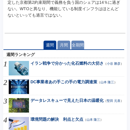
定した京都第2約束期間で義務を負う国のシェアは14％に過ぎ
ない。WTOと異なり、機能している制度インフラはほとんど
ないといっても過言ではない。
週間
月間
全期間
週間ランキング
イラン戦争で分かった化石燃料の大切さ
（
小谷 勝彦
）
DC事業者あの手この手の電力調達策
（
山本 隆三
）
データレスキューで見えた日本の温暖化
（
堅田 元喜
）
環境問題の解決 利点と欠点
（
山本 隆三
）