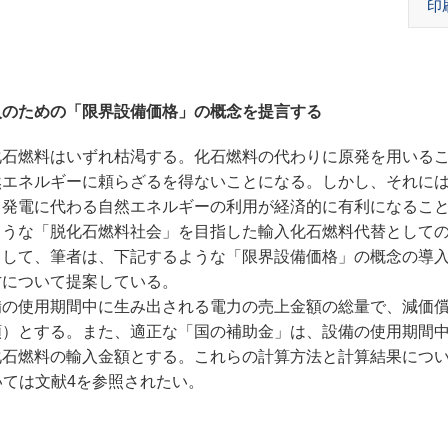
印
入のための「限界設備価格」の概念を提言する
石燃料はいずれ枯渇する。化石燃料の代わりに原発を用いる
然エネルギーに頼らざるを得ないことになる。しかし、それに
力発電に代わる自然エネルギーの利用が経済的に有利になるこ
ような「脱化石燃料社会」を目指した輸入化石燃料代替として
として、筆者は、下記するような「限界設備価格」の概念の導
方について提案している。
の使用期間中に生み出される電力の売上金額の総量で、減価
額）とする。また、適正な「国の補助金」は、設備の使用期間
化石燃料の輸入金額とする。これらの計算方法と計算結果につ
いては文献4を参照されたい。