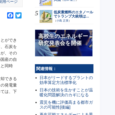
刷用ページ
低炭素燃料のエタノール
F
T
でトランプ大統領は...
（
小島 正美
）
a
w
c
i
e
t
高校生のエネルギー
b
t
ことができ
研究発表会を開催
o
e
は、石炭を
o
r
とが、その
k
の国産の自
入と同時
関連情報：
日本がリードするプラントの
償却できる
効率算定方法標準化
中の発電量
日本の技術を生かすことが温
いては、下
暖化問題解決のカギになる
震災を機に評価高まる都市ガ
スの可能性[後編]
再生可能エネルギーによる景