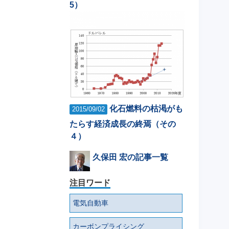
5）
化石燃料の枯渇がも
2015/09/02
たらす経済成長の終焉（その
４）
久保田 宏の記事一覧
注目ワード
電気自動車
カーボンプライシング