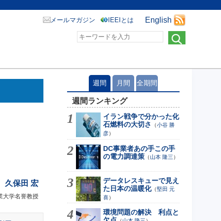
English
メールマガジン
IEEIとは
週間
月間
全期間
週間ランキング
イラン戦争で分かった化
石燃料の大切さ
（
小谷 勝
彦
）
DC事業者あの手この手
の電力調達策
（
山本 隆三
）
データレスキューで見え
久保田 宏
た日本の温暖化
（
堅田 元
業大学名誉教授
喜
）
環境問題の解決 利点と
欠点
（
山本 隆三
）