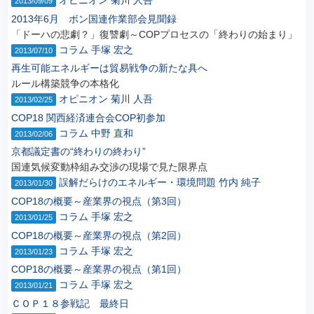
2013/09/09
2013年6月 ボン国連作業部会見聞録
「ドーハの悲劇？」復讐劇～COPプロセスの「終わりの始まり」
コラム
手塚 宏之
2013/07/10
再生可能エネルギーは貿易戦争の新たな具へ
ルール構築競争の本格化
オピニオン
菊川 人吾
2013/02/25
COP18 関西経済連合会COP初参加
コラム
中野 直和
2013/02/06
京都議定書の“終わりの終わり”
国連気候変動枠組み交渉の現場で見た限界点
誤解だらけのエネルギー・環境問題
竹内 純子
2013/01/30
COP18の概要～産業界の視点（第3回）
コラム
手塚 宏之
2013/01/25
COP18の概要～産業界の視点（第2回）
コラム
手塚 宏之
2013/01/23
COP18の概要～産業界の視点（第1回）
コラム
手塚 宏之
2013/01/21
ＣＯＰ１８参戦記 最終日