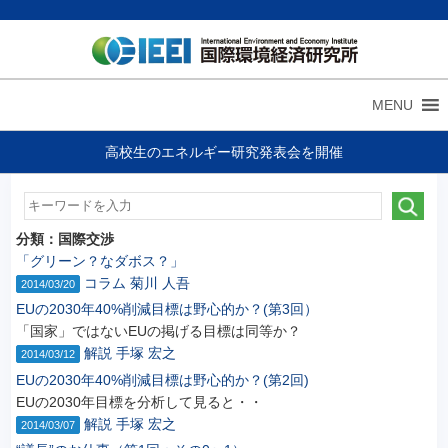
MENU
高校生のエネルギー研究発表会を開催
分類：
国際交渉
「グリーン？なダボス？」
コラム
菊川 人吾
2014/03/20
EUの2030年40%削減目標は野心的か？(第3回）
「国家」ではないEUの掲げる目標は同等か？
解説
手塚 宏之
2014/03/12
EUの2030年40%削減目標は野心的か？(第2回)
EUの2030年目標を分析して見ると・・
解説
手塚 宏之
2014/03/07