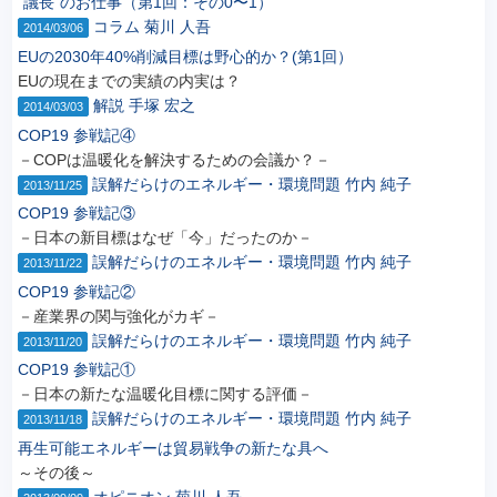
“議長”のお仕事（第1回：その0〜1）
コラム
菊川 人吾
2014/03/06
EUの2030年40%削減目標は野心的か？(第1回）
EUの現在までの実績の内実は？
解説
手塚 宏之
2014/03/03
COP19 参戦記④
－COPは温暖化を解決するための会議か？－
誤解だらけのエネルギー・環境問題
竹内 純子
2013/11/25
COP19 参戦記③
－日本の新目標はなぜ「今」だったのか－
誤解だらけのエネルギー・環境問題
竹内 純子
2013/11/22
COP19 参戦記②
－産業界の関与強化がカギ－
誤解だらけのエネルギー・環境問題
竹内 純子
2013/11/20
COP19 参戦記①
－日本の新たな温暖化目標に関する評価－
誤解だらけのエネルギー・環境問題
竹内 純子
2013/11/18
再生可能エネルギーは貿易戦争の新たな具へ
～その後～
オピニオン
菊川 人吾