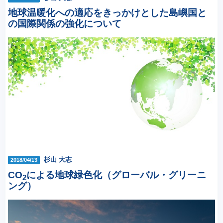
地球温暖化への適応をきっかけとした島嶼国と
の国際関係の強化について
杉山 大志
2018/04/13
CO
による地球緑色化（グローバル・グリーニ
2
ング）