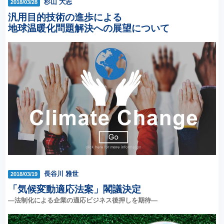
杉山 大志
2018/03/28
汎用目的技術の進歩による
地球温暖化問題解決への展望について
長谷川 雅世
2018/03/19
「気候変動適応法案」閣議決定
―法制化による企業の適応ビジネス後押しを期待―