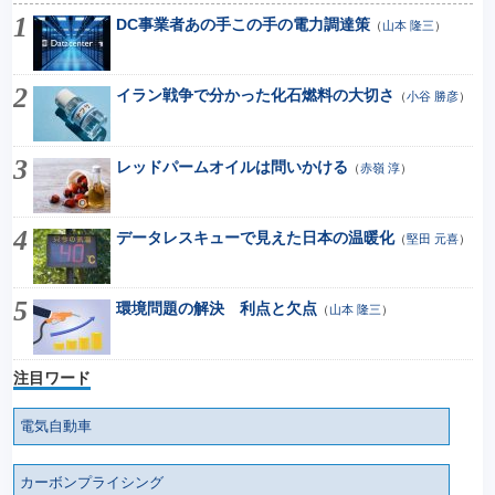
DC事業者あの手この手の電力調達策
（
山本 隆三
）
イラン戦争で分かった化石燃料の大切さ
（
小谷 勝彦
）
レッドパームオイルは問いかける
（
赤嶺 淳
）
データレスキューで見えた日本の温暖化
（
堅田 元喜
）
環境問題の解決 利点と欠点
（
山本 隆三
）
注目ワード
電気自動車
カーボンプライシング