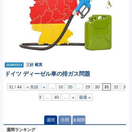
三好 範英
2018/03/14
ドイツ ディーゼル車の排ガス問題
31 / 44
« 先頭
«
...
10
20
...
29
30
31
32
3
3
...
40
...
»
最後 »
週間
月間
全期間
週間ランキング