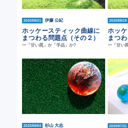
伊藤 公紀
2020/08/21
2020/08/19
ホッケースティック曲線に
ホッケ
まつわる問題点（その２）
まつわ
ー「甘い罠」か「手品」か?
ー「甘い
杉山 大志
2020/08/04
2020/07/31