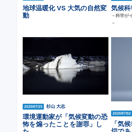
地球温暖化 VS 大気の自然変
気候科
動
－科学が
－
杉山 大志
2020/07/15
2020/07/02
環境運動家が「気候変動の恐
「気候
怖を煽ったことを謝罪」し
切であ
た