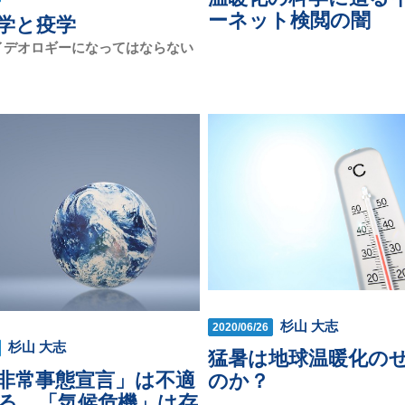
ーネット検閲の闇
学と疫学
イデオロギーになってはならない
杉山 大志
2020/06/26
杉山 大志
猛暑は地球温暖化の
非常事態宣言」は不適
のか？
る。「気候危機」は存