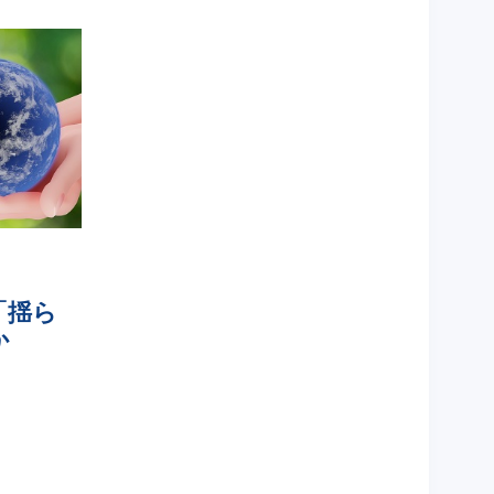
「揺ら
か