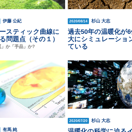
杉山 大志
伊藤 公紀
2020/08/14
過去50年の温暖化が
ースティック曲線に
大にシミュレーショ
る問題点（その１）
ている
罠」か「手品」か?
杉山 大志
2020/07/20
有馬 純
温暖化の科学に迫る