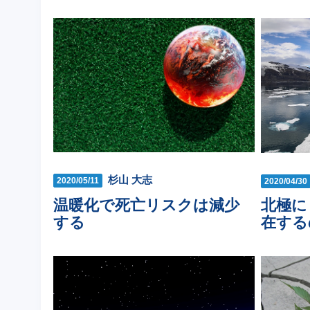
杉山 大志
2020/05/11
2020/04/30
温暖化で死亡リスクは減少
北極に
する
在する