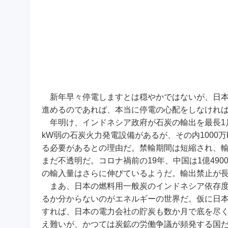
新年早々停電しますとは穏やかではないが、
日
進めるのであれば、本当に停電の心配をしなけれ
年明け、インドネシア政府が石炭の輸出を最長1月
kW弱の石炭火力発電設備があるが、その内1000
る必要があるとの理由だ。禁輸期間は短縮され、
まだ不透明だ。コロナ禍前の19年、中国は1億490
の輸入量はさらに伸びているようだ。輸出禁止が
まあ、日本の燃料用一般炭のインドネシア依存度
るか分からないのがエネルギーの世界だ。仮に日本
すれば、日本の電力会社の貯炭も数か月で底を尽
え難いが、かつては炭鉱の労働争議が頻発する国だ