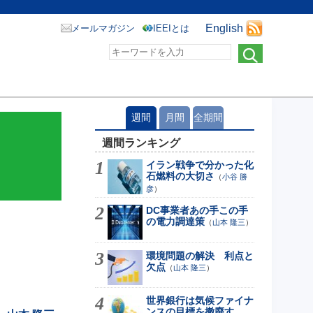
English
メールマガジン
IEEIとは
週間
月間
全期間
週間ランキング
イラン戦争で分かった化
石燃料の大切さ
（
小谷 勝
彦
）
DC事業者あの手この手
の電力調達策
（
山本 隆三
）
環境問題の解決 利点と
欠点
（
山本 隆三
）
世界銀行は気候ファイナ
ンスの目標を撤廃す...