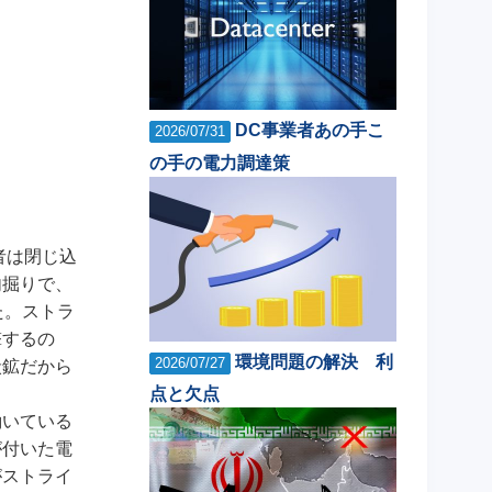
DC事業者あの手こ
2026/07/31
の手の電力調達策
者は閉じ込
内掘りで、
た。ストラ
撃するの
環境問題の解決 利
2026/07/27
炭鉱だから
点と欠点
働いている
が付いた電
がストライ