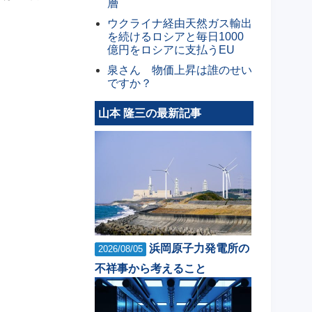
層
ウクライナ経由天然ガス輸出
を続けるロシアと毎日1000
億円をロシアに支払うEU
泉さん 物価上昇は誰のせい
ですか？
山本 隆三の最新記事
浜岡原子力発電所の
2026/08/05
不祥事から考えること