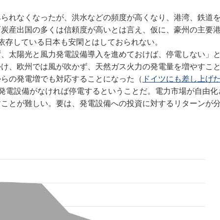
られなくなったが、洪水などの頻度が高くなり、港湾、鉄道
石炭産出国の多くは信頼度が高いとは言え、仮に、豪州の主要
依存している日本も安閑とはしておられない。
、太陽光と風力発電設備導入を進めておけば、停電しない」
かけ、欧州では風が吹かず、天然ガス火力の発電量を増やすこ
からの発電増でも対応することになった（
ドイツにも差し上げた
力発電設備がなければ停電するということだ。電力市場が自由化
すことが難しい。要は、発電設備への投資に対するリターンが