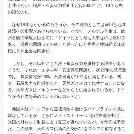
と述べたが、褐炭・石炭火力廃止予定は2038年だ。18年も先
の話なのだ。
なぜ18年もかかるのだろうか。その理由としては雇用と地域
経済への影響があげられている。かつて、メルケル首相は、欧
州各国の環境大臣を前に「ドイツにとり最も大事なのは雇用で
あり、温暖化問題はその次」と述べたほど雇用と地域経済は政
権にとり重要な問題だ。
しかし、それ以外にも石炭・褐炭火力を維持する理由があり
そうだ。それは、エネルギー安全保障問題だ。2019年の発電量
では、褐炭発電が20%、石炭発電が10％を供給している。褐
炭・石炭火力を削減すると、天然ガス火力で代替することにな
る。天然ガスはノルウェーなどからも供給されているが、ドイ
ツが依存度を高めているのはロシアだ。
他国を経ずロシアから直接供給を受けるパイプラインを既に
建設しているが、さらにノルドストリームIIを現在建設中だ。
米国の対ロシア制裁により完工が遅れているが、今年完成予定
だ。この結果、天然ガス供給の約3分の2をロシアに依存するこ