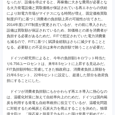
なったが、設備を停止すると、再稼働に大きな費用が必要とな
る火力発電設備と買取価格が保証されている再エネからの供給
により卸電力市場がマイナスになる時間が増え、固定価格買取
制度(FIT)に基づく消費者の負担額上昇の可能性が出てきた。
2014年度にFIT制度が変更されているが、その前に導入された
設備は買取額が保証されているため、卸価格との差を消費者が
負担する必要があるためだ。FITで想定されていた電力消費量
も減るので、FITに基づく賦課金総額はさらに減少することと
なる。必要額との不足分は来年の負担額で賄うことが必要だ。
ドイツの研究所によると、今年の負担額1キロワット時当た
り6.756ユーロセントは、来年8.5セントに上昇する見込みだ。
FIT負担額抑制に苦慮してきた独政府は、消費者負担上限額を
21年6.5セント、22年6セントに設定し、超過した部分を政府負
担にすることにした。
ドイツが消費者負担額にもかかわらず再エネ導入に熱心なの
は、温暖化対策に加えて自給率向上のためだ。ドイツは国内褐
炭を利用する発電も自給率維持に役立てているが、温暖化問題
に対処するため褐炭と石炭火力を廃止することを決めた。独環
境大臣は、「脱石炭と脱原子力を行った国は世界で初めてだ」