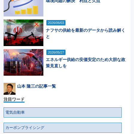
環境問題の解決 利点と欠点
2026/06/03
ナフサの供給を最新のデータから読み解く
と
2026/05/27
エネルギー供給の安価安定のため大胆な政
策見直しを
山本 隆三の記事一覧
注目ワード
電気自動車
カーボンプライシング