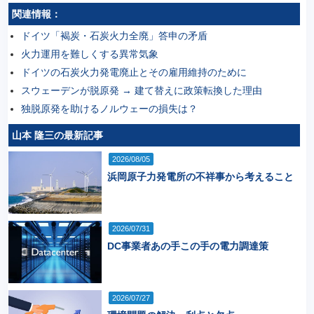
関連情報：
ドイツ「褐炭・石炭火力全廃」答申の矛盾
火力運用を難しくする異常気象
ドイツの石炭火力発電廃止とその雇用維持のために
スウェーデンが脱原発 → 建て替えに政策転換した理由
独脱原発を助けるノルウェーの損失は？
山本 隆三の最新記事
2026/08/05
浜岡原子力発電所の不祥事から考えること
2026/07/31
DC事業者あの手この手の電力調達策
2026/07/27