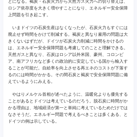
とになる。褐炭・石炭火力から天然ガス火力への切り替えは、
ロシア依存度を大きく増やすことになり、エネルギー安全保障
上問題を引き起こす。
いまドイツの石炭生産はなくなったが、石炭火力もすぐには
廃止せず時間をかけて削減する。褐炭と異なり雇用の問題は大
きくないはずだが、ドイツが石炭火力削減に時間をかけるの
は、エネルギー安全保障問題も考慮してのことと理解できる。
天然ガスと異なり、石炭はロシア以外米国、豪州、コロンビ
ア、南アフリカなど多くの政治的に安定している国から輸入す
ることが可能だ。自給率を向上させる再エネのコストが下落す
るのには時間がかかる。その間石炭と褐炭で安全保障問題に備
えているようにみえる。
やはりメルケル首相が述べたように、温暖化よりも優先する
ことがあるとドイツは考えているのだろう。脱石炭に時間がか
かる理由は、地域経済が第一と単純に考えているためだけでは
なさそうだ。エネルギー問題で考えるべきことは多くある、と
ドイツの例は示している。