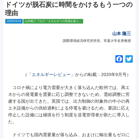
ドイツが脱石炭に時間をかけるもう一つの
理由
2020/10/14
山本隆三 ブログ「エネルギーの常識を疑う」
山本 隆三
国際環境経済研究所所長、常葉大学名誉教授
F
T
a
w
c
i
（「
エネルギーレビュー
」からの転載：2020年9月号）
e
t
コロナ禍により電力需要が大きく落ち込んだ欧州では、
再エ
b
t
ネからの発電量を需要に応じ調整できないため、需給調整に苦
o
e
慮する国が出てきた。英国では、出力制御の対象外の中小の再
o
r
エネ設備からの供給過剰による停電を避けるため、要請に応え
k
停止した設備には補填を行う制度を送電管理者が新たに導入し
た。
ドイツでも国内需要量が落ち込み、おまけに輸出量もゼロに