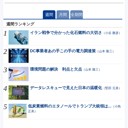
週間
月間
全期間
週間ランキング
イラン戦争で分かった化石燃料の大切さ
（
小谷 勝彦
）
DC事業者あの手この手の電力調達策
（
山本 隆三
）
環境問題の解決 利点と欠点
（
山本 隆三
）
データレスキューで見えた日本の温暖化
（
堅田 元喜
）
低炭素燃料のエタノールでトランプ大統領は...
（
小島
正美
）