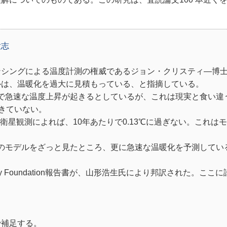
大志
シングによる温度計測の権威であるジョン・クリスティ―博
ルは、温暖化を過大に見積もっている、と指摘している。
で急速な温度上昇が起きるとしているが、これは現実と食い違
きていない。
た衛星観測によれば、10年あたりで0.13℃に過ぎない。これは
のモデルをざっと見たところ、更に急速な温暖化を予測してい
licy Foundation報告書が、山形浩生氏により邦訳された。ここ
で補足する。