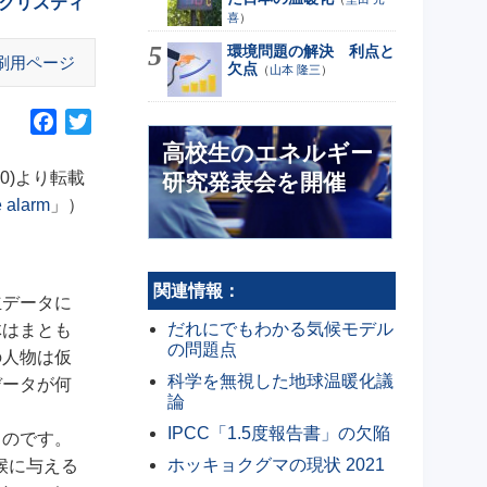
クリスティ
喜
）
環境問題の解決 利点と
刷用ページ
欠点
（
山本 隆三
）
F
T
a
w
高校生のエネルギー
c
i
6/20)より転載
研究発表会を開催
e
t
e alarm
」）
b
t
o
e
o
r
関連情報：
立データに
k
だれにでもわかる気候モデル
体はまとも
の問題点
の人物は仮
科学を無視した地球温暖化議
データが何
論
IPCC「1.5度報告書」の欠陥
ものです。
ホッキョクグマの現状 2021
候に与える