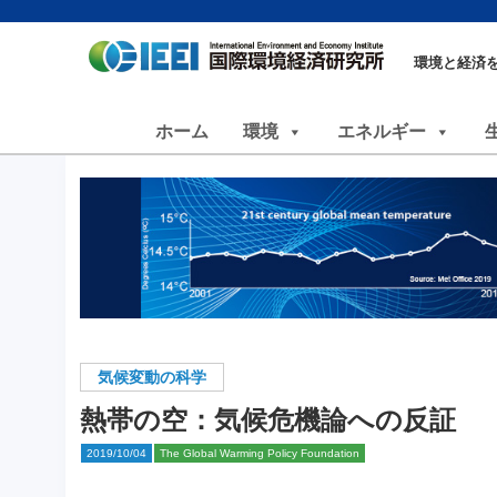
環境と経済
ホーム
環境
エネルギー
気候変動の科学
熱帯の空：気候危機論への反証
2019/10/04
The Global Warming Policy Foundation