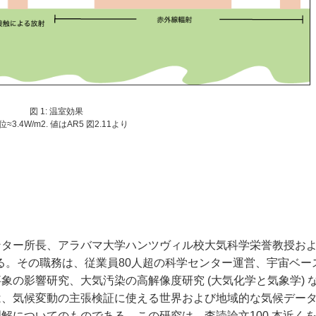
図 1: 温室効果
位≈3.4W/m2. 値はAR5 図2.11より
ター所長、アラバマ大学ハンツヴィル校大気科学栄誉教授お
いる。その職務は、従業員80人超の科学センター運営、宇宙ベー
の影響研究、大気汚染の高解像度研究 (大気化学と気象学) 
は、気候変動の主張検証に使える世界および地域的な気候デー
解についてのものである。この研究は、査読論文100 本近く