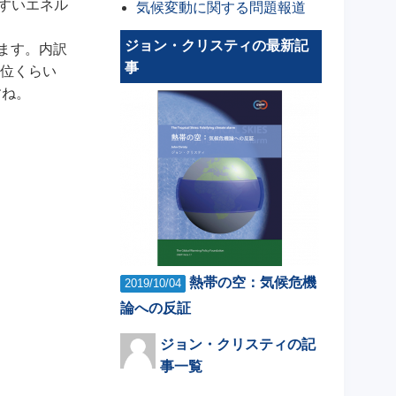
すいエネル
気候変動に関する問題報道
ジョン・クリスティの最新記
ます。内訳
事
単位くらい
すね。
熱帯の空：気候危機
2019/10/04
論への反証
ジョン・クリスティの記
事一覧