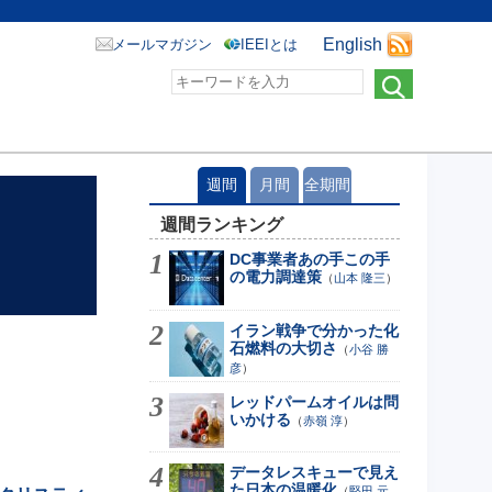
English
メールマガジン
IEEIとは
週間
月間
全期間
週間ランキング
DC事業者あの手この手
の電力調達策
（
山本 隆三
）
イラン戦争で分かった化
石燃料の大切さ
（
小谷 勝
彦
）
レッドパームオイルは問
いかける
（
赤嶺 淳
）
データレスキューで見え
た日本の温暖化
（
堅田 元