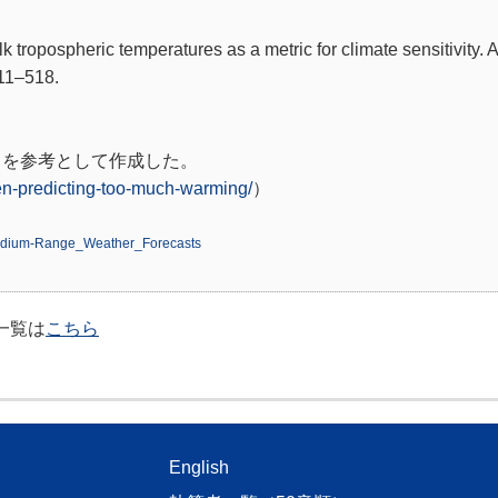
ulk tropospheric temperatures as a metric for climate sensitivity. 
511–518.
スを参考として作成した。
en-predicting-too-much-warming/
）
_Medium-Range_Weather_Forecasts
記事一覧は
こちら
English