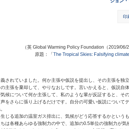
ジョン・
印
（英 Global Warming Policy Foundation（2019/0
原題：「
The Tropical Skies: Falsifying climat
義されていました。
何か主張や仮説を提出し、その主張を独
分の主張を棄却して、やりなおしです。言いかえると、仮説自
が気候について何か主張して、私のような輩が反証すると、そ
と声をさらに張り上げるだけです。自分の可愛い仮説について
ね。
生じる追加の温室ガス排出に、気候がどう応答するかという
ちは各種あらゆる強制力の中で、追加の0.5単位の強制力が気