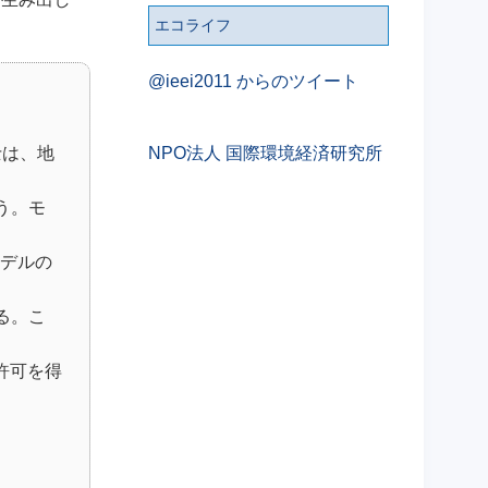
エコライフ
@ieei2011 からのツイート
士は、地
NPO法人 国際環境経済研究所
う。モ
モデルの
る。こ
に許可を得