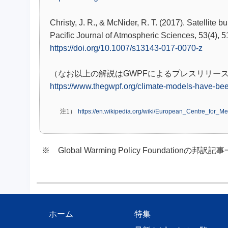
Christy, J. R., & McNider, R. T. (2017). Satellite b
Pacific Journal of Atmospheric Sciences, 53(4), 
https://doi.org/10.1007/s13143-017-0070-z
（なお以上の解説はGWPFによるプレスリリー
https://www.thegwpf.org/climate-models-have-be
注1）
https://en.wikipedia.org/wiki/European_Centre_for
※ Global Warming Policy Foundationの邦訳
ホーム
特集