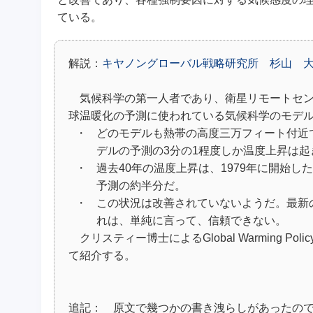
ている。
解説：
キヤノングローバル戦略研究所 杉山 
気候科学の第一人者であり、衛星リモートセン
球温暖化の予測に使われている気候科学のモデ
・
どのモデルも熱帯の高度三万フィート付近
デルの予測の3分の1程度しか温度上昇は起
・
過去40年の温度上昇は、1979年に開始し
予測の約半分だ。
・
この状況は改善されていないようだ。最新
れは、単純に言って、信頼できない。
クリスティー博士によるGlobal Warming Po
て紹介する。
追記： 原文で幾つかの書き洩らしがあったの