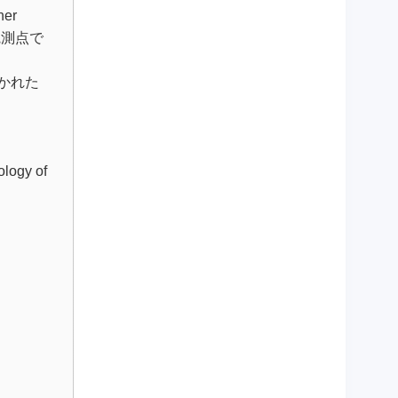
er
観測点で
かれた
ology of