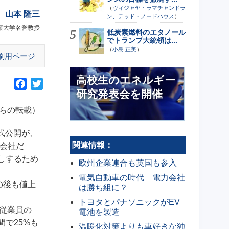
（
ヴィジャヤ・ラマチャンドラ
山本 隆三
ン、テッド・ノードハウス
）
葉大学名誉教授
低炭素燃料のエタノール
でトランプ大統領は...
（
小島 正美
）
刷用ページ
高校生のエネルギー
F
T
研究発表会を開催
a
w
c
i
からの転載）
e
t
b
t
式公開が、
関連情報：
o
e
た会社だ
o
r
しするため
欧州企業連合も英国も参入
k
電気自動車の時代 電力会社
の後も値上
は勝ち組に？
トヨタとパナソニックがEV
従業員の
電池を製造
で25%も
温暖化対策よりも車好きな独