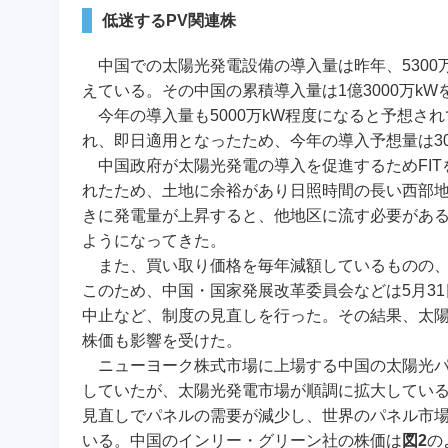
低迷するPV関連株
中国での太陽光発電設備の導入量は昨年、5300万
えている。その中国の累積導入量は1億3000万k
今年の導入量も5000万kW程度になると予想さ
れ、即日適用となったため、今年の導入予想量は30
中国政府が太陽光発電の導入を促進するためFIT
れたため、土地に余裕があり日照時間の長い西部
きに発電量が上昇すると、他地区に流す必要があ
ようになってきた。
また、買い取り価格を毎年減額しているものの、
このため、中国・国家発展改革委員会などは5月3
中止など、制度の見直しを行った。その結果、太
株価も影響を受けた。
ニューヨーク株式市場に上場する中国の太陽光パ
していたが、太陽光発電市場が順調に拡大してい
見直しでパネルの需要が減少し、世界のパネル市場
いる。中国のインリー・グリーン社の株価は
図2
の