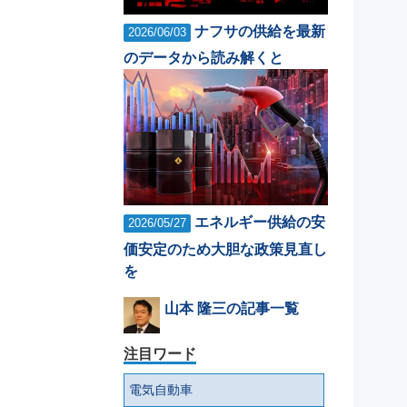
ナフサの供給を最新
2026/06/03
のデータから読み解くと
エネルギー供給の安
2026/05/27
価安定のため大胆な政策見直し
を
山本 隆三の記事一覧
注目ワード
電気自動車