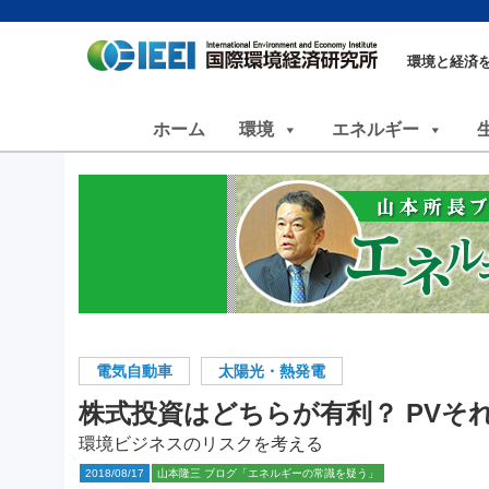
環境と経済
ホーム
環境
エネルギー
電気自動車
太陽光・熱発電
株式投資はどちらが有利？ PVそ
環境ビジネスのリスクを考える
2018/08/17
山本隆三 ブログ「エネルギーの常識を疑う」