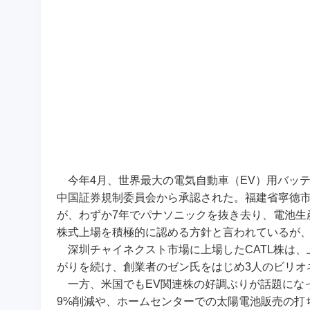
今年4月、世界最大の電気自動車（EV）用バッテ
中国証券規制委員会から承認された。
福建省寧徳市
が、わずか7年でパナソニックを抜き去り、電池生
株式上場を積極的に認める方針と言われているが
深圳チャイネクスト市場に上場したCATL株は、上
がりを続け、創業者のゼン氏をはじめ3人のビリオ
一方、米国でもEV関連株の好調ぶりが話題にな
9%削減や、ホームセンターでの太陽電池販売の打