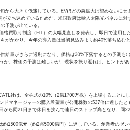
旬から大きく低迷している。EVほどの急拡大は望めないにせ
雲が立ち込めているためだ。米国政府は輸入太陽光パネルに対
との予測が出ている。
価格買取り制度（FIT）の大幅見直しを発表し、即日で適用し
キがかかり、今年の導入量は当初見込みより約40%落ち込む
供給量がさらに過剰になり、価格は30%下落するとの予測も
ろうか。株価の予測は難しいが、現状を振り返れば、ヒントがあ
TL社は、全株式の10%（2億1700万株）を上場することに
ファンドマネージャーの購入希望量が公開株数の537倍に達したと
日から同21日まで休日を挟んで連日のストップ高となり、同2
約1500億元（約2兆5000億円）に達している。創業者のゼ