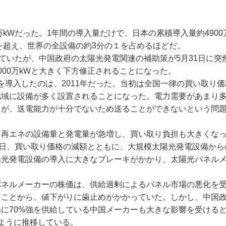
kWだった。1年間の導入量だけで、日本の累積導入量約4900
Wを超え、世界の全設備の約3分の１を占めるほどだ。
れていたが、中国政府の太陽光発電関連の補助策が5月31日に突
00万kWと大きく下方修正されることになった。
を導入したのは、2011年だった。当初は全国一律の買い取り
地域に設備が多く設置されることになった。電力需要があまり
るが、送電能力が十分でないため送ることができないという問
再エネの設備量と発電量が急増し、買い取り負担も大きくな
1日、買い取り価格の減額とともに、大規模太陽光発電設備から
陽光発電設備の導入に大きなブレーキがかかり、太陽光パネル
ネルメーカーの株価は、供給過剰によるパネル市場の悪化を
ることから、値下がりに歯止めがかかっていた。しかし、中国
に70%強を供給している中国メーカーも大きな影響を受ける
ように推移している。