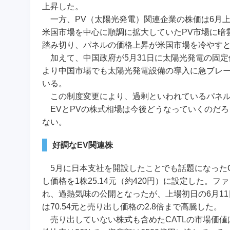
上昇した。
一方、PV（太陽光発電）関連企業の株価は6月上
米国市場を中心に順調に拡大していたPV市場に暗
踏み切り、パネルの価格上昇が米国市場を冷やす
加えて、中国政府が5月31日に太陽光発電の固定
より中国市場でも太陽光発電設備の導入に急ブレー
いる。
この制度変更により、過剰といわれているパネル
EVとPVの株式相場は今後どうなっていくのだ
ない。
好調なEV関連株
5月に日本支社を開設したことでも話題になったCA
し価格を1株25.14元（約420円）に設定した。
れ、過熱気味の公開となったが、上場初日の6月11
は70.54元と売り出し価格の2.8倍まで高騰した。
売り出していない株式も含めたCATLの市場価値は