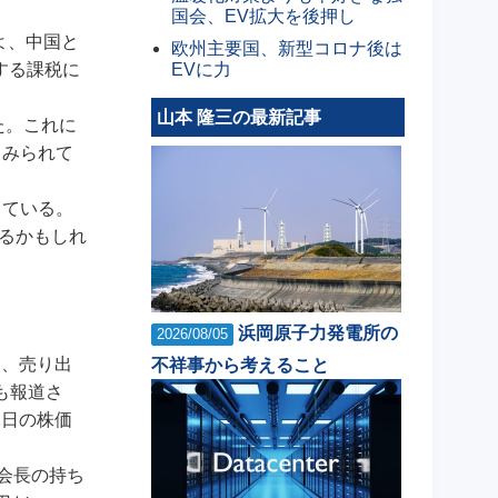
国会、EV拡大を後押し
よ、中国と
欧州主要国、新型コロナ後は
EVに力
する課税に
山本 隆三の最新記事
た。これに
とみられて
出ている。
るかもしれ
浜岡原子力発電所の
2026/08/05
し、売り出
不祥事から考えること
も報道さ
2日の株価
ン会長の持ち