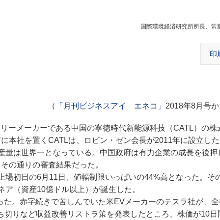
国際環境経済研究所所長、常
印
（
「月刊ビジネスアイ エネコ」
2018年8月号
リーメーカーである中国の寧徳時代新能源科技（CATL）の株
に本社を置くCATLは、ロビン・ゼン会長が2011年に設立し
産量は世界一となっている。中国政府は有力企業の成長を後押
、その通りの審査結果だった。
場初日の6月11日、値幅制限いっぱいの44%高となった。そ
ネア（資産10億ドル以上）が誕生した。
った。赤字続きで苦しんでいた米EVメーカーのテスラ社が、全
ち切りなど収益改善リストラ策を発表したところ、株価が10日間