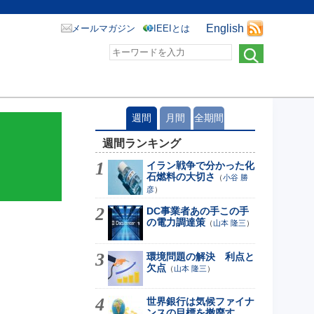
English
メールマガジン
IEEIとは
週間
月間
全期間
週間ランキング
イラン戦争で分かった化
石燃料の大切さ
（
小谷 勝
彦
）
DC事業者あの手この手
の電力調達策
（
山本 隆三
）
環境問題の解決 利点と
欠点
（
山本 隆三
）
世界銀行は気候ファイナ
ンスの目標を撤廃す...