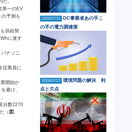
円だ。
界一のEV
との予測も
DC事業者あの手こ
2026/07/31
の手の電力調達策
とも供給契
Whに達す
・パナソニ
全従業員に
環境問題の解決 利
2026/07/27
事業開始か
点と欠点
とを避け、
た」
台数2270
した（
図