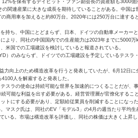
。12%を保有するデイビット・ファン副会長の資産額も3000億
その関連産業に大きな成長を期待していることがある。中国は世
の商用車を加えると約80万台。2020年には250万台に達する
アを持ち、中国にとどまらず、日本、ドイツの自動車メーカー
より、同社の中国国内での生産能力は2023年までに5000万k
ド、米国での工場建設を検討していると報道されている。
YD）のみならず、ドイツでの工場建設を予定しているテスラ
益力向上のため構造改革を行うと発表していたが、6月12日に
る4100人を解雇すると発表した。
テスラの使命は持続可能な世界を加速的につくることだが、
持続可能な利益を出す必要がある。経営管理層が官僚化するこ
ラットにする必要があり、定額給従業員を削減することになっ
マスク氏は、同社のEV「モデル3」の4月の週当たり平均生産
としている。市場は構造改革を評価し、同社の株価は大きく上昇