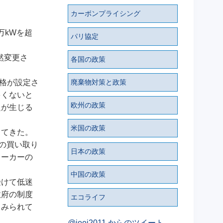
カーボンプライシング
万kWを超
パリ協定
然変更さ
各国の政策
価格が設定さ
廃棄物対策と政策
多くないと
欧州の政策
題が生じる
米国の政策
ってきた。
の買い取り
日本の政策
メーカーの
中国の政策
受けて低迷
政府の制度
エコライフ
とみられて
@ieei2011 からのツイート