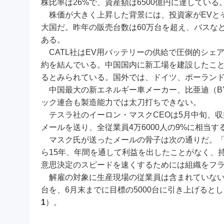
株比率は26%で、資産額は6500億円に達している
株価が大きく上昇した背景には、投資家がEVと
大国だ。昨年の販売台数は60万台を超え、バスなど
ある。
CATL社はEV用バッテリーの供給で圧倒的シェ
約を結んでいる。中国国内に新工場を建設したことに
るとみられている。国外では、ドイツ、ポーラン
中国最大の新エネルギー車メーカー、比亜迪（B
ック連合も製造能力では太刀打ちできない。
テスラ社のイーロン・マスクCEOは5月中旬、収
メールを送り、全従業員4万6000人の9%に相当す
マスク氏が送ったメールの骨子は次の通りだ。「
ら15年、年間を通して利益を出したことがなく、
意思決定のスピードを速くするためには組織をフ
解雇の対象に生産現場の従業員は含まれていない。
台を、6月末までに目標の5000台に引き上げる
1
）。