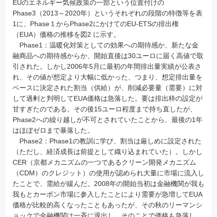
EUのエネルギー気候政策の一部という位置付けの
Phase3（2013～2020年）というそれぞれの段階の特徴等を表
1に、Phase１からPhase2にかけてのEU-ETSの排出権
（EUA）価格の推移を図2 に示す。
Phase1：温暖化対策としての効果への期待感か、新たな金
融商品への期待感からか、開始直後は30ユーロに届く高値で取
引された。しかし2006年5月に最初の年間排出量実績が公表さ
れ、その値が想定より大幅に低かった、つまり、想定排出量を
ベースに決定された割当（供給）が、削減必要量（需要）に対
して過剰と判明してEUA価格は急落した。要は排出枠の設定が
甘すぎたのである。その後15ユーロ程度まで持ち直したが、
Phase2への繰り越しが不可とされていたことから、最後の1年
はほぼゼロまで暴落した。
Phase2：Phase1の教訓に学び、割当は厳しめに設定された
（ただし、経済成長は前提として織り込まれていた）。しかし
CER（京都メカニズムの一つであるクリーン開発メカニズム
（CDM）のクレジット）の使用が認められ大量に市場に流入し
たことで、需給が緩んだ。2008年の開始当初は金融機関が我も
我もとカーボン市場に参入したことにより需要が急増してEUA
価格が比較的高くなったこともあったが、その秋のリーマンシ
ョックで金融機関は一斉に退出し、そのことで価格も急落し