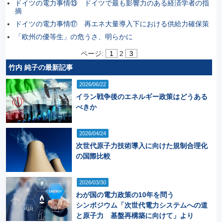
ドイツの電力事情⑬ ドイツで最も影響力のある経済学者の指
摘
ドイツの電力事情⑰ 再エネ大量導入下における供給力確保策
「欧州の優等生」の危うさ、明らかに
ページ:
1
2
3
竹内 純子の最新記事
2026/06/22
イラン戦争後のエネルギー政策はどうある
べきか
2026/04/24
次世代原子力技術導入に向けた規制合理化
の国際比較
2026/03/30
わが国の電力政策の10年を問う
シンポジウム「次世代電力システムへの道
と原子力 基盤再構築に向けて」より