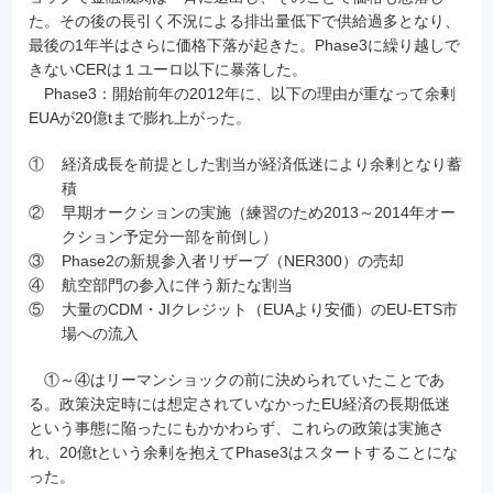
た。その後の長引く不況による排出量低下で供給過多となり、
最後の1年半はさらに価格下落が起きた。Phase3に繰り越しで
きないCERは１ユーロ以下に暴落した。
Phase3：開始前年の2012年に、以下の理由が重なって余剰
EUAが20億tまで膨れ上がった。
①
経済成長を前提とした割当が経済低迷により余剰となり蓄
積
②
早期オークションの実施（練習のため2013～2014年オー
クション予定分一部を前倒し）
③
Phase2の新規参入者リザーブ（NER300）の売却
④
航空部門の参入に伴う新たな割当
⑤
大量のCDM・JIクレジット（EUAより安価）のEU-ETS市
場への流入
①～④はリーマンショックの前に決められていたことであ
る。政策決定時には想定されていなかったEU経済の長期低迷
という事態に陥ったにもかかわらず、これらの政策は実施さ
れ、20億tという余剰を抱えてPhase3はスタートすることにな
った。