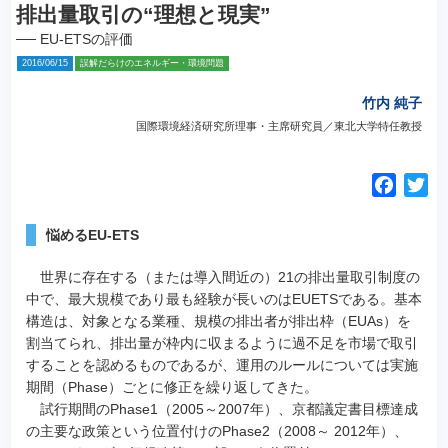
排出量取引の“理想と現実”
── EU-ETSの評価
2016/06/15
誤解だらけのエネルギー・環境問題
竹内 純子
国際環境経済研究所理事・主席研究員／東北大学特任教授
F
T
a
w
c
i
悩めるEU-ETS
e
t
世界に存在する（または導入間近の）21の排出量取引制度の
b
t
中で、最大規模であり最も経験が長いのはEUETSである。基本
o
e
構造は、対象となる業種、規模の排出者が排出枠（EUAs）を
o
r
割当てられ、排出量が枠内に収まるように過不足を市場で取引
k
することを認めるものであるが、運用のルールについては実施
期間（Phase）ごとに修正を繰り返してきた。
試行期間のPhase1（2005～2007年）、京都議定書目標達成
の主要な政策という位置付けのPhase2（2008～ 2012年）、