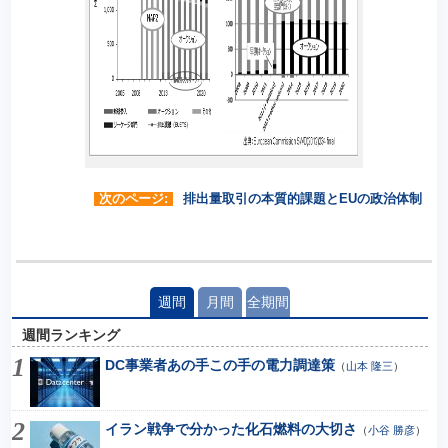
次のページ:
排出量取引の本質的課題とEUの政治体制
週間
月間
全期間
週間ランキング
DC事業者あの手この手の電力調達策
（
山本 隆三
）
イラン戦争で分かった化石燃料の大切さ
（
小谷 勝彦
）