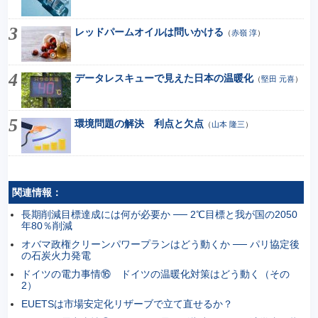
レッドパームオイルは問いかける
（
赤嶺 淳
）
データレスキューで見えた日本の温暖化
（
堅田 元喜
）
環境問題の解決 利点と欠点
（
山本 隆三
）
関連情報：
長期削減目標達成には何が必要か ── 2℃目標と我が国の2050
年80％削減
オバマ政権クリーンパワープランはどう動くか ── パリ協定後
の石炭火力発電
ドイツの電力事情⑯ ドイツの温暖化対策はどう動く（その
2）
EUETSは市場安定化リザーブで立て直せるか？