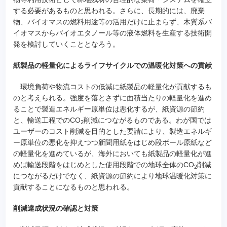
する必要があるものと思われる。さらに、長期的には、廃棄
物、バイオマスの燃料用途等の活用だけに止まらず、木質系バ
イオマスからバイオエタノール等の液体燃料を生産する技術開
発を検討していくこととなろう。
紙製品の軽量化によるライフサイクルでの温暖化対策への貢献
環境負荷や物流コストの低減に紙製品の軽量化が貢献するも
のと考えられる。強度を落とさずに面積当たりの軽量化を進め
ることで製造エネルギー原単位は悪化するが、紙資源の節約
と、輸送工程でのCO
削減につながるものである。わが国では
2
ユーザーのコスト削減を目的とした要請により、製造エネルギ
ー原単位の悪化を抑えつつ新聞用紙をはじめ段ボール原紙など
の軽量化を進めているが、海外においても紙製品の軽量化が進
めば輸送段階をはじめとした使用段階での地球全体のCO
削減
2
につながるだけでなく、紙資源の節約により地球温暖化対策に
貢献することになるものと思われる。
削減達成状況の確認と対策