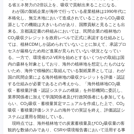
る省エネ努力の2倍以上を、吸収で貢献出来ることになる。
わが国の製紙企業が海外で行っている産業植林は1990年代に
本格化し、無立木地において造成されていることからCO
吸収
2
源としての機能は大きいものがあり、国際貢献と見ることも出
来る。京都議定書の枠組みにおいては、民間企業の植林地の
CO
吸収クレジットを政府レベルで正式に承認する仕組みとし
2
ては、植林CDMしか認められていないことに加えて、承認プロ
セスが厳格なため殆ど進展が見られていない状況となってい
る。一方で、環境省のJ-VERを始めとするいくつかの取組は国
内の森林を対象としており、海外の植林地を想定したものはな
いため、海外で積極的に取組んでいる製紙業界としては、わが
国の民間企業による海外植林地の吸収クレジットを評価・認証
する仕組みが必要であるとの考えから、「海外植林地CO
吸
2
収・蓄積量評価・認証システムの構築」を外部機関に委託し、
業界関係者に加えて学識関係者及び行政関係者にも参加しても
らい、CO
吸収・蓄積量算定マニュアルを作成した上で、CO
2
2
吸収・蓄積量評価システムの海外での実証を終え、評価認証シ
ステムは運用を開始している。
現時点では、海外植林地での炭素蓄積量及びCO
吸収量の客
2
観的な数値のみであり、CSRや環境報告書において活用する事