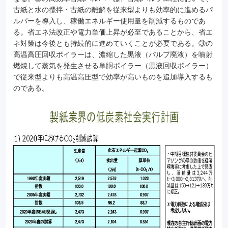
古紙と水の攪拌・古紙の離解を従来型よりも効率的に進めるパ
ルパーを導入し、稼働エネルギー使用量を削減するものであ
る。省エネ法改正や電力単価上昇が必至であることから、省エ
ネ対策は今後とも持続的に進めていくことが必要である。③の
高温高圧回収ボイラーは、濃縮した黒液（パルプ廃液）を噴射
燃焼して蒸気を発生させる単胴ボイラー（黒液回収ボイラー）
で従来型よりも高温高圧型で効率が高いものを追加導入するも
のである。