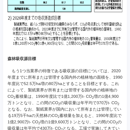
森林吸収源目標
もう1つ当業界の特徴である吸収源の目標については、2020
年度までに所有または管理する国内外の植林地の面積を、1990
年度比で52.5万ha増の80万haとすることを目標とする。これ
によって、製紙業界が所有または管理する国内外の植林地の
CO
蓄積量は、1990年度比で1億1,200万t- CO
増の1億4,900
2
2
万トンとなり、この間のCO
の吸収量は年平均で370万t- CO
2
2
となる。なお、製紙業界が国内において所有または管理してい
る19万5千haの天然林のCO
蓄積量を加えると、1990年度比で
2
1億2,900万t- CO
増の1億9,600万トンとなり、この間のCO
の
2
2
吸収量は年平均で430万t- CO
となる。工場で実施してきてい
2