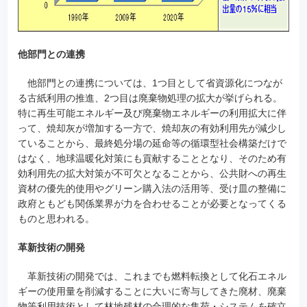
他部門との連携
他部門との連携については、1つ目として省資源化につなが
る古紙利用の推進、2つ目は廃棄物処理の拡大が挙げられる。
特に再生可能エネルギー及び廃棄物エネルギーの利用拡大に伴
って、焼却灰が増加する一方で、焼却灰の有効利用先が減少し
ていることから、最終処分場の延命等の循環型社会構築だけで
はなく、地球温暖化対策にも貢献することとなり、そのため有
効利用先の拡大対策が不可欠となることから、公共財への再生
資材の優先的使用やグリーン購入法の活用等、受け皿の整備に
政府ともども関係業界が力を合わせることが必要となってくる
ものと思われる。
革新技術の開発
革新技術の開発では、これまでも燃料転換として化石エネル
ギーの使用量を削減することに大いに寄与してきた廃材、廃棄
物等利用技術として林地残材の合理的な集荷・システムを確立