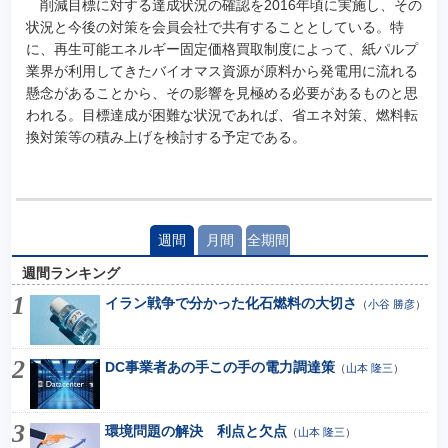
削減目標に対する達成状況の確認を2016年頃に実施し、その
状況と今後の対策を会員会社で共有することとしている。特
に、再生可能エネルギー固定価格買取制度によって、紙パルプ
業界が利用してきたバイオマス資源が原料から発電用に流れる
懸念があることから、その影響を見極める必要があるものと思
われる。目標達成が困難な状況であれば、省エネ対策、燃料転
換対策等の積み上げを検討する予定である。
週間
月間
全期間
週間ランキング
イラン戦争で分かった化石燃料の大切さ
（
小谷 勝彦
）
DC事業者あの手この手の電力調達策
（
山本 隆三
）
環境問題の解決 利点と欠点
（
山本 隆三
）