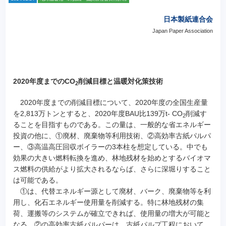
日本製紙連合会
Japan Paper Association
2020年度までのCO
削減目標と温暖対化策技術
2
2020年度までの削減目標について、2020年度の全国生産量
を2,813万トンとすると、2020年度BAU比139万t- CO
削減す
2
ることを目指すものである。この量は、一般的な省エネルギー
投資の他に、①廃材、廃棄物等利用技術、②高効率古紙パルパ
ー、③高温高圧回収ボイラーの3本柱を想定している。
中でも
効果の大きい燃料転換を進め、林地残材を始めとするバイオマ
ス燃料の供給がより拡大されるならば、さらに深堀りすること
は可能である。
①は、代替エネルギー源として廃材、バーク、廃棄物等を利
用し、化石エネルギー使用量を削減する。特に林地残材の集
荷、運搬等のシステムが確立できれば、使用量の増大が可能と
なる。②の高効率古紙パルパーは、古紙パルプ工程において、