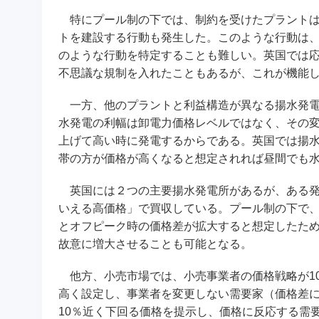
特にプール制の下では、制約を受けたプラントは
トを建設する行動も発生した。このような行動は
のような行動を特定することも難しい。英国では応急的な措
不思議な規制を入れたこともあるが、これが機能
一方、他のプラントと利益構造が異なる揚水発電
水発電の利幅は卸電力価格レベルではなく、その
上げて高い時に発電するからである。英国では揚
帯の方が価格が高くなると想定されれば昼間でも
英国には２つの主要揚水発電所があるが、ある発
いえる高価格」で買収している。プール制の下で
とオフピーク時の価格差が拡大すると想定したた
故意に増大させることも可能となる。
他方、小売市場では、小売事業者の価格戦略が1
高く設定し、事業者を変更しない需要家（価格差
10％近く下回る価格を提示し、価格に反応する需