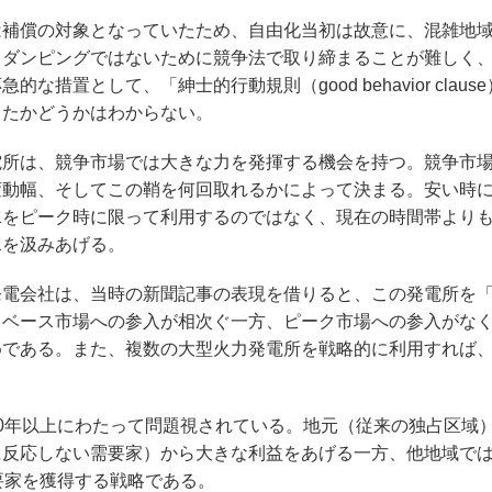
補償の対象となっていたため、自由化当初は故意に、混雑地
、ダンピングではないために競争法で取り締まることが難しく
置として、「紳士的行動規則（good behavior claus
したかどうかはわからない。
所は、競争市場では大きな力を発揮する機会を持つ。競争市
変動幅、そしてこの鞘を何回取れるかによって決まる。安い時
水をピーク時に限って利用するのではなく、現在の時間帯より
水を汲みあげる。
電会社は、当時の新聞記事の表現を借りると、この発電所を
、ベース市場への参入が相次ぐ一方、ピーク市場への参入がな
めである。また、複数の大型火力発電所を戦略的に利用すれば
0年以上にわたって問題視されている。地元（従来の独占区域
に反応しない需要家）から大きな利益をあげる一方、他地域で
要家を獲得する戦略である。