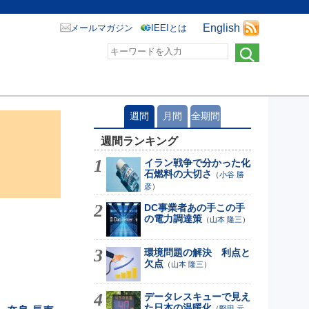
English
メールマガジン
IEEIとは
週間
月間
全期間
週間ランキング
イラン戦争で分かった化
石燃料の大切さ
（
小谷 勝
彦
）
DC事業者あの手この手
の電力調達策
（
山本 隆三
）
環境問題の解決 利点と
欠点
（
山本 隆三
）
データレスキューで見え
た日本の温暖化
（
堅田 元