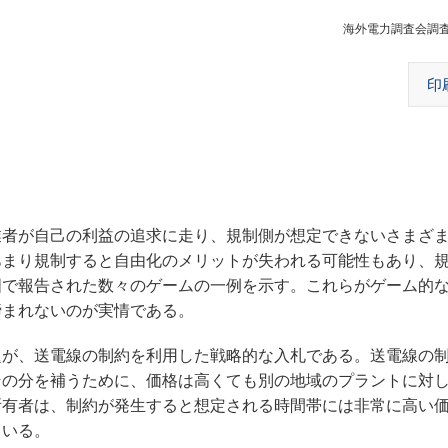
海外電力調査会調査
印
者が自己の利益の追求に走り、規制側が想定できないさまざ
あまり規制すると自由化のメリットが失われる可能性もあり、
国で報告された数々のゲームの一例を示す。これらがゲーム的
締まれないのが実情である。
が、送電線の制約を利用した戦略的な入札である。送電線の
その分を補うために、価格は高くても別の地域のプラントに対
所有者は、制約が発生すると想定される時間帯には非常に高い
ている。