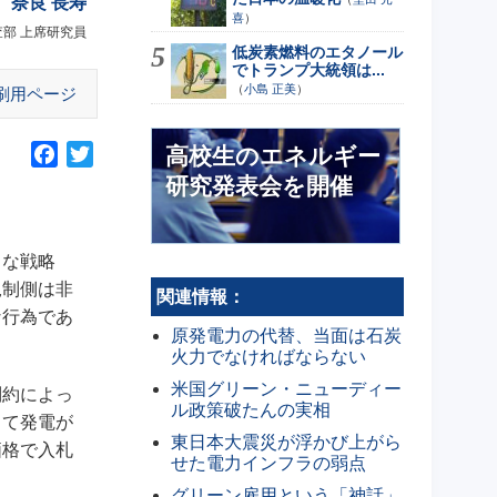
奈良 長寿
喜
）
部 上席研究員
低炭素燃料のエタノール
でトランプ大統領は...
（
小島 正美
）
刷用ページ
高校生のエネルギー
F
T
a
w
研究発表会を開催
c
i
e
t
b
t
まな戦略
o
e
規制側は非
関連情報：
o
r
な行為であ
原発電力の代替、当面は石炭
k
火力でなければならない
米国グリーン・ニューディー
制約によっ
ル政策破たんの実相
して発電が
東日本大震災が浮かび上がら
価格で入札
せた電力インフラの弱点
グリーン雇用という「神話」