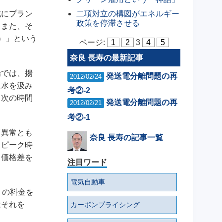
二項対立の構図がエネルギー
域にプラン
政策を停滞させる
、また、そ
e）」という
ページ:
1
2
3
4
5
奈良 長寿の最新記事
場では、揚
発送電分離問題の再
2012/02/24
に水を汲み
考②-2
も次の時間
発送電分離問題の再
2012/02/21
考②-1
「異常とも
奈良 長寿の記事一覧
くピーク時
、価格差を
注目ワード
電気自動車
）の料金を
はそれを
カーボンプライシング